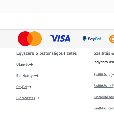
Egyszerű & biztonságos fizetés
Szállítás 
Ingyenes kisz
Utánvét
Szállítási díj
Bankkártya
Szállítási idő
PayPal
Kiszállító p
Előrefizetés
Szállítási c