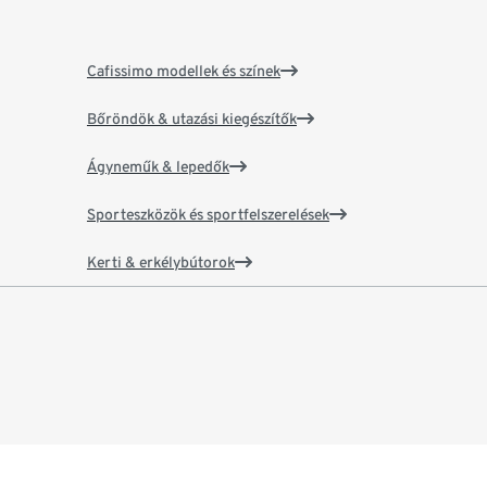
Cafissimo modellek és színek
Bőröndök & utazási kiegészítők
Ágyneműk & lepedők
Sporteszközök és sportfelszerelések
Kerti & erkélybútorok