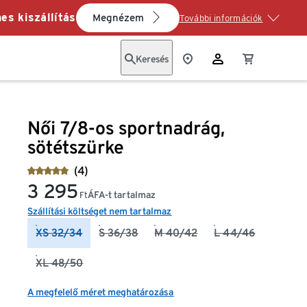
es kiszállítás
Megnézem
További információk
Keresés
Női 7/8-os sportnadrág,
sötétszürke
(4)
3 295
ÁFA-t tartalmaz
Ft
Szállítási költséget nem tartalmaz
XS 32/34
S 36/38
M 40/42
L 44/46
XL 48/50
A megfelelő méret meghatározása