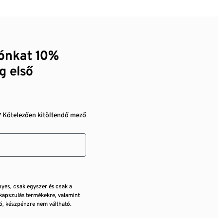
zónkat 10%
g első
* Kötelezően kitöltendő mező
nyes, csak egyszer és csak a
kapszulás termékekre, valamint
, készpénzre nem váltható.