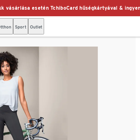
k vásárlása esetén TchiboCard hűségkártyával & ingyen
tthon
Sport
Outlet