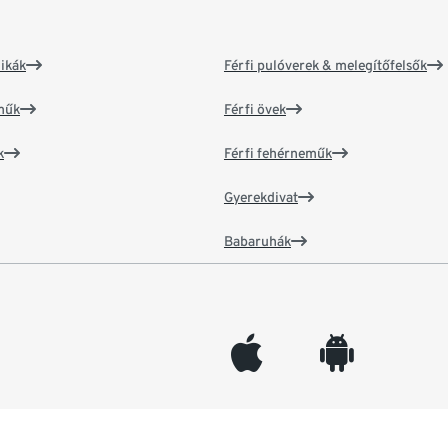
ikák
Férfi pulóverek & melegítőfelsők
műk
Férfi övek
k
Férfi fehérneműk
Gyerekdivat
Babaruhák
appleinc
android