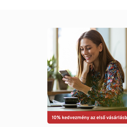
10% kedvezmény az első vásárlásb