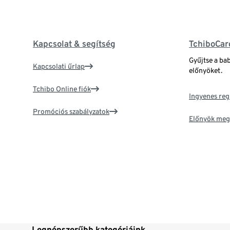
Kapcsolat & segítség
TchiboCar
Gyűjtse a ba
Kapcsolati űrlap
előnyöket.
Tchibo Online fiók
Ingyenes reg
Promóciós szabályzatok
Előnyök meg
Legnépszerűbb kategóriáink