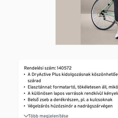
Rendelési szám: 140572
A DryActive Plus kidolgozásnak köszönhetőe
szárad
Elasztánnal: formatartó, tökéletesen áll, mi
A különösen lapos varrások rendkívül kényelm
Belső zseb a derékrészen, pl. a kulcsoknak
Végelzárós húzózsinór a nadrágszárvégen
Ideális wellnesshez, jógához, fitneszhez és
Több megjelenítése