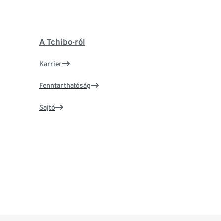
A Tchibo-ról
Karrier
Fenntarthatóság
Sajtó