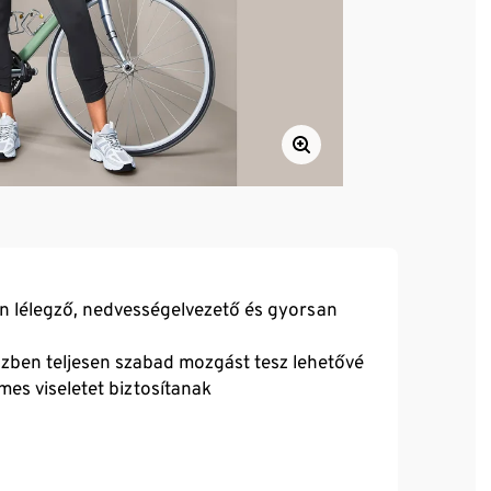
n lélegző, nedvességelvezető és gyorsan
közben teljesen szabad mozgást tesz lehetővé
es viseletet biztosítanak
 egyéb sporttevékenységekhez