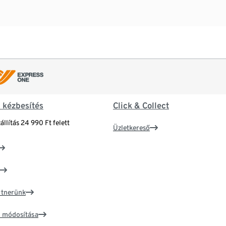
& kézbesítés
Click & Collect
állítás 24 990 Ft felett
Üzletkereső
artnerünk
ím módosítása