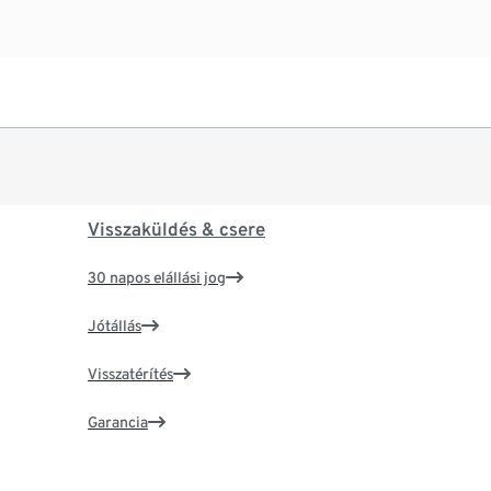
Visszaküldés & csere
30 napos elállási jog
Jótállás
Visszatérítés
Garancia