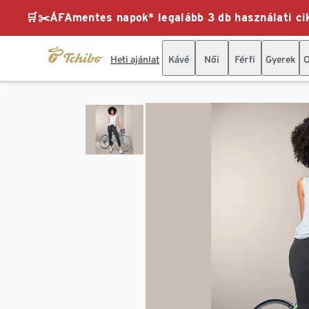
🛒✂️ÁFAmentes napok* legalább 3 db használati cik
Heti ajánlat
Kávé
Női
Férfi
Gyerek
O