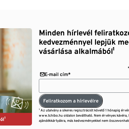
Minden hírlevél feliratko
kedvezménnyel lepjük me
vásárlása alkalmából¹
E-mail cím*
Feliratkozom a hírlevélre
¹ Az utalvány a sikeres regisztrációt követő 1 hónapig érvé
www.tchibo.hu oldalon beváltható. Nem érvényes kávéra, 
ól¹
ajándékkártyákra, más kedvezményekkel nem összevonható