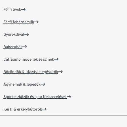
Férfi övek
Férfi fehérneműk
Gyerekdivat
Babaruhák
Cafissimo modellek és színek
Bőröndök & utazási kiegészítők
Ágyneműk & lepedők
Sporteszközök és sportfelszerelések
Kerti & erkélybútorok