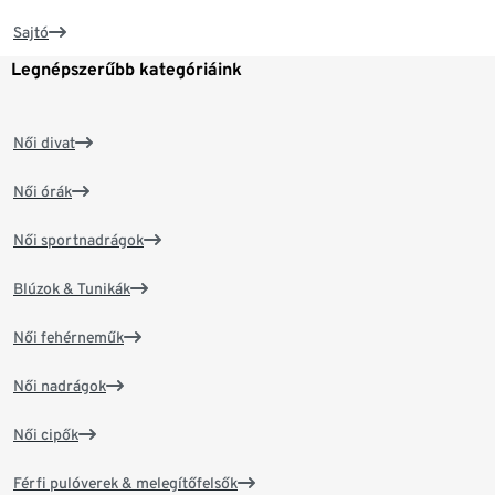
Sajtó
Legnépszerűbb kategóriáink
Női divat
Női órák
Női sportnadrágok
Blúzok & Tunikák
Női fehérneműk
Női nadrágok
Női cipők
Férfi pulóverek & melegítőfelsők