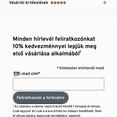
Vásárlói értékelések
Minden hírlevél feliratkozónkat
10% kedvezménnyel lepjük meg
első vásárlása alkalmából¹
* Kötelezően kitöltendő mező
E-mail cím*
Feliratkozom a hírlevélre
¹ Az utalvány a sikeres regisztrációt követő 1 hónapig érvényes,
csak egyszer és csak a www.tchibo.hu oldalon beváltható. Nem
érvényes kávéra, kapszulás termékekre, valamint