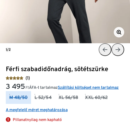
1/2
Férfi szabadidőnadrág, sötétszürke
(1)
3 495
ÁFA-t tartalmaz
Szállítási költséget nem tartalmaz
Ft
M 48/50
L 52/54
XL 56/58
XXL 60/62
A megfelelő méret meghatározása
Pillanatnyilag nem kapható