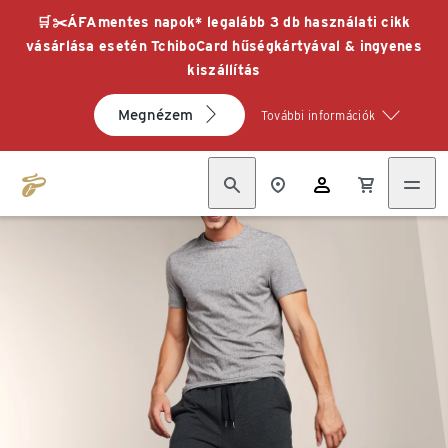
🛒✂️ÁFAmentes napok* legalább 3 db használati cikk
vásárlása esetén TchiboCard hűségkártyával & ingyenes
kiszállítás
Megnézem
További információk