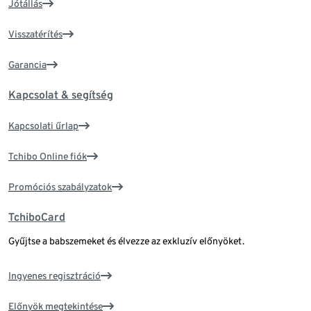
Jótállás
Visszatérítés
Garancia
Kapcsolat & segítség
Kapcsolati űrlap
Tchibo Online fiók
Promóciós szabályzatok
TchiboCard
Gyűjtse a babszemeket és élvezze az exkluzív előnyöket.
Ingyenes regisztráció
Előnyök megtekintése