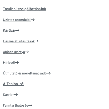
További szolgáltatásaink
Üzletek promóciói
Kávébár
Használati utasítások
Ajándékkártya
Hírlevél
Útmutató és mérettanácsadó
A Tchibo-ról
Karrier
Fenntarthatóság