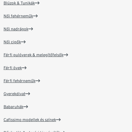
Blúzok & Tunikák
Női fehérneműk
Női nadrágok
Női cipők
Férfi pulóverek & melegítőfelsők
Férfi övek
Férfi fehérneműk
Gyerekdivat
Babaruhák
Cafissimo modellek és színek