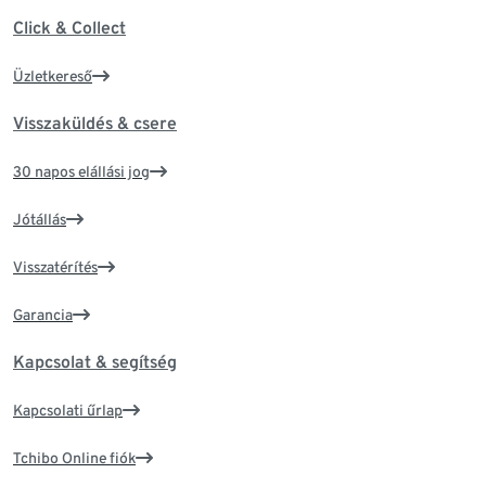
Click & Collect
Üzletkereső
Visszaküldés & csere
30 napos elállási jog
Jótállás
Visszatérítés
Garancia
Kapcsolat & segítség
Kapcsolati űrlap
Tchibo Online fiók