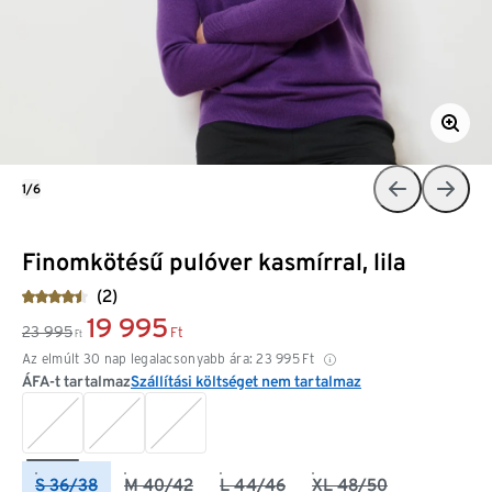
1/6
Finomkötésű pulóver kasmírral, lila
(2)
19 995
23 995
Ft
Ft
Az elmúlt 30 nap legalacsonyabb ára:
23 995
Ft
ÁFA-t tartalmaz
Szállítási költséget nem tartalmaz
S 36/38
M 40/42
L 44/46
XL 48/50