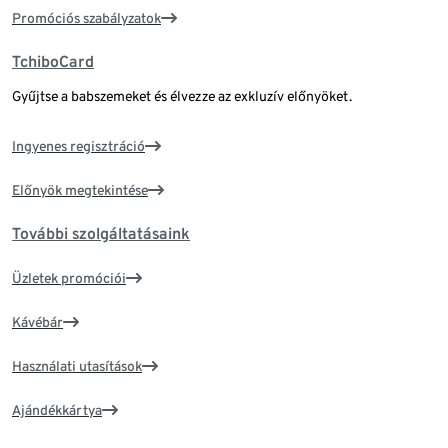
Promóciós szabályzatok
TchiboCard
Gyűjtse a babszemeket és élvezze az exkluzív előnyöket.
Ingyenes regisztráció
Előnyök megtekintése
További szolgáltatásaink
Üzletek promóciói
Kávébár
Használati utasítások
Ajándékkártya