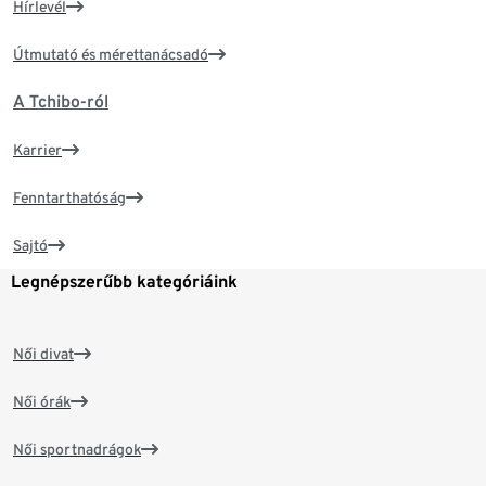
Hírlevél
Útmutató és mérettanácsadó
A Tchibo-ról
Karrier
Fenntarthatóság
Sajtó
Legnépszerűbb kategóriáink
Női divat
Női órák
Női sportnadrágok