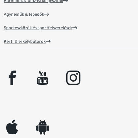
Bőröndök & utazási kiegészítők
Ágyneműk & lepedők
Sporteszközök és sportfelszerelések
Kerti & erkélybútorok
facebook
youtube
instagram
appleinc
android