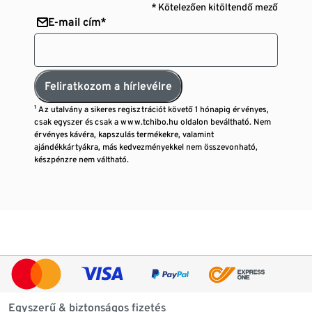
* Kötelezően kitöltendő mező
E-mail cím*
Feliratkozom a hírlevélre
¹ Az utalvány a sikeres regisztrációt követő 1 hónapig érvényes,
csak egyszer és csak a www.tchibo.hu oldalon beváltható. Nem
érvényes kávéra, kapszulás termékekre, valamint
ajándékkártyákra, más kedvezményekkel nem összevonható,
készpénzre nem váltható.
Egyszerű & biztonságos fizetés