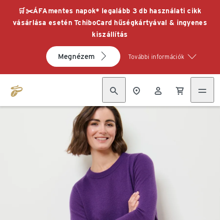
🛒✂️ÁFAmentes napok* legalább 3 db használati cikk
vásárlása esetén TchiboCard hűségkártyával & ingyenes
kiszállítás
Megnézem
További információk