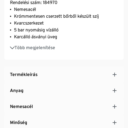
Rendelési szám: 184970
Nemesacél
Krómmentesen cserzett bőrből készült szíj
Kvarcszerkezet
5 bar nyomásig vízálló
Karcálló ásványi üveg
Világító anyaggal az óra- és percmutatóban
Több megjelenítése
3 év garancia
Termékleírás
Anyag
Nemesacél
Minőség