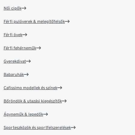
Női cipők
Férfi pulóverek & melegítőfelsők
Férfi övek
Férfi fehérneműk
Gyerekdivat
Babaruhák
Cafissimo modellek és színek
Bőröndök & utazási kiegészítők
Ágyneműk & lepedők
Sporteszközök és sportfelszerelések