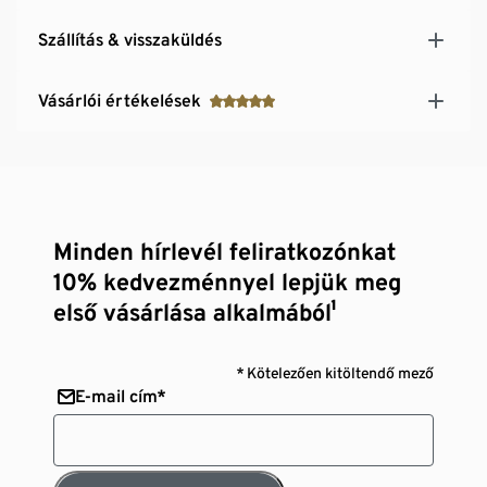
Szállítás & visszaküldés
Vásárlói értékelések
Minden hírlevél feliratkozónkat
10% kedvezménnyel lepjük meg
első vásárlása alkalmából¹
* Kötelezően kitöltendő mező
E-mail cím*