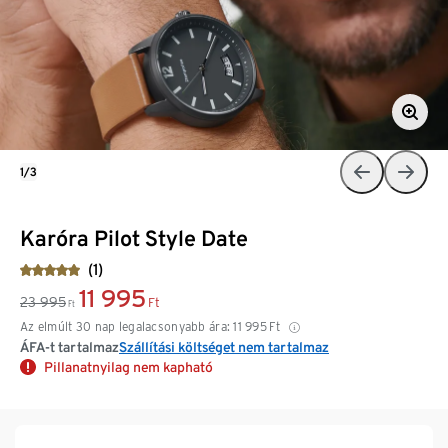
1/3
Karóra Pilot Style Date
(1)
11 995
23 995
Ft
Ft
Az elmúlt 30 nap legalacsonyabb ára:
11 995
Ft
ÁFA-t tartalmaz
Szállítási költséget nem tartalmaz
Pillanatnyilag nem kapható