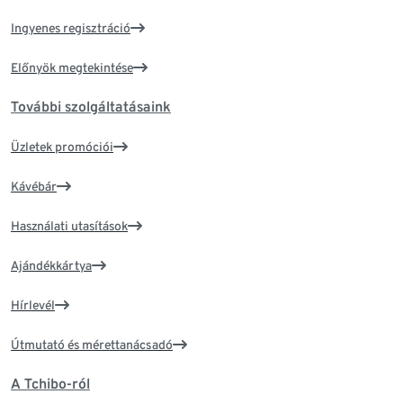
Ingyenes regisztráció
Előnyök megtekintése
További szolgáltatásaink
Üzletek promóciói
Kávébár
Használati utasítások
Ajándékkártya
Hírlevél
Útmutató és mérettanácsadó
A Tchibo-ról