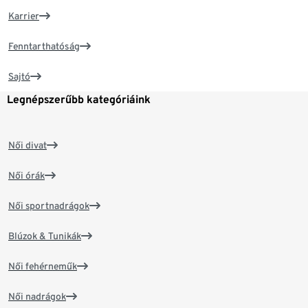
Karrier
Fenntarthatóság
Sajtó
Legnépszerűbb kategóriáink
Női divat
Női órák
Női sportnadrágok
Blúzok & Tunikák
Női fehérneműk
Női nadrágok