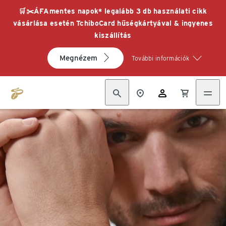
🛒✂️ÁFAmentes napok* legalább 3 db használati cikk
vásárlása esetén TchiboCard hűségkártyával & ingyenes
kiszállítás
Megnézem
További információk