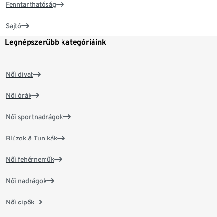
Fenntarthatóság
Sajtó
Legnépszerűbb kategóriáink
Női divat
Női órák
Női sportnadrágok
Blúzok & Tunikák
Női fehérneműk
Női nadrágok
Női cipők