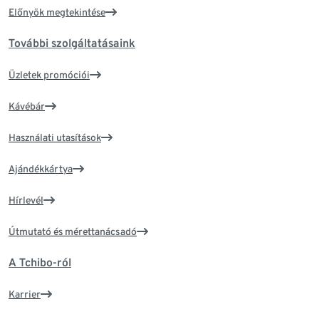
Előnyök megtekintése
További szolgáltatásaink
Üzletek promóciói
Kávébár
Használati utasítások
Ajándékkártya
Hírlevél
Útmutató és mérettanácsadó
A Tchibo-ról
Karrier