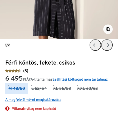
1/2
Férfi köntös, fekete, csíkos
(8)
6 495
ÁFA-t tartalmaz
Szállítási költséget nem tartalmaz
Ft
M 48/50
L 52/54
XL 56/58
XXL 60/62
A megfelelő méret meghatározása
Pillanatnyilag nem kapható