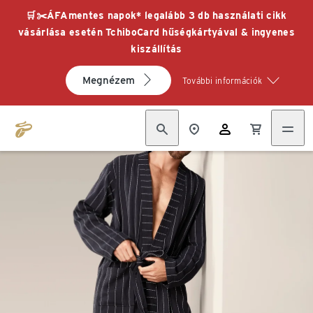
🛒✂️ÁFAmentes napok* legalább 3 db használati cikk
vásárlása esetén TchiboCard hűségkártyával & ingyenes
kiszállítás
Megnézem
További információk