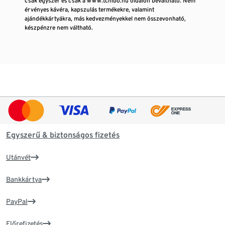
csak egyszer és csak a www.tchibo.hu oldalon beváltható. Nem
érvényes kávéra, kapszulás termékekre, valamint
ajándékkártyákra, más kedvezményekkel nem összevonható,
készpénzre nem váltható.
Egyszerű & biztonságos fizetés
Utánvét
Bankkártya
PayPal
Előrefizetés