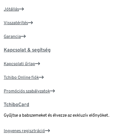
Jótállás
Visszatérítés
Garancia
Kapcsolat & segítség
Kapcsolati űrlap
Tchibo Online fiók
Promóciós szabályzatok
TchiboCard
Gyűjtse a babszemeket és élvezze az exkluzív előnyöket.
Ingyenes regisztráció