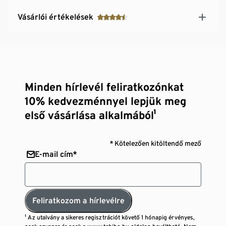
Vásárlói értékelések
Minden hírlevél feliratkozónkat
10% kedvezménnyel lepjük meg
első vásárlása alkalmából¹
* Kötelezően kitöltendő mező
E-mail cím*
Feliratkozom a hírlevélre
¹ Az utalvány a sikeres regisztrációt követő 1 hónapig érvényes,