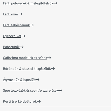
Férfi pulóverek & melegítőfelsők
Férfi övek
Férfi fehérneműk
Gyerekdivat
Babaruhák
Cafissimo modellek és színek
Bőröndök & utazási kiegészítők
Ágyneműk & lepedők
Sporteszközök és sportfelszerelések
Kerti & erkélybútorok