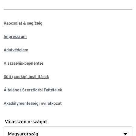
Kapcsolat & segítség
Impresszum
Adatvédelem
Visszaélés-bejelentés
Süti (cookie) beállítások
Általános Szerződési Feltételek
Akadálymentességi nyilatkozat
Válasszon országot
Magyarország