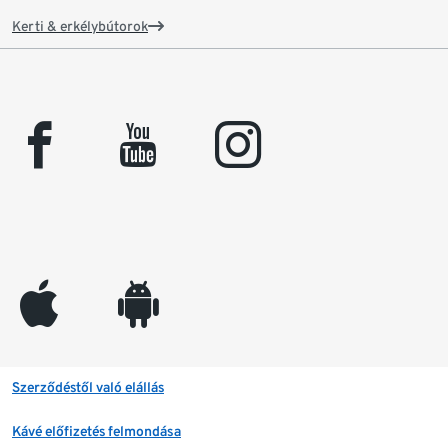
Kerti & erkélybútorok
facebook
youtube
instagram
appleinc
android
Szerződéstől való elállás
Kávé előfizetés felmondása