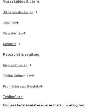
Visszaküldés & csere
30 napos elállási jog
Jótállás
Visszatérítés
Garancia
Kapcsolat & segítség
Kapcsolati űrlap
Tchibo Online fiók
Promóciós szabályzatok
TchiboCard
Gyűjtse a babszemeket és élvezze az exkluzív előnyöket.