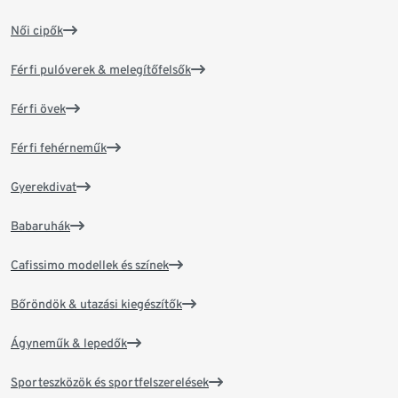
Női cipők
Férfi pulóverek & melegítőfelsők
Férfi övek
Férfi fehérneműk
Gyerekdivat
Babaruhák
Cafissimo modellek és színek
Bőröndök & utazási kiegészítők
Ágyneműk & lepedők
Sporteszközök és sportfelszerelések