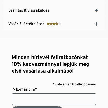
Szállítás & visszaküldés
Vásárlói értékelések
Minden hírlevél feliratkozónkat
10% kedvezménnyel lepjük meg
első vásárlása alkalmából¹
* Kötelezően kitöltendő mező
E-mail cím*