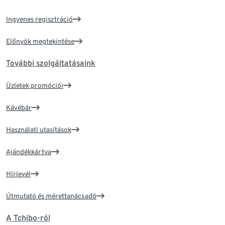
Ingyenes regisztráció
Előnyök megtekintése
További szolgáltatásaink
Üzletek promóciói
Kávébár
Használati utasítások
Ajándékkártya
Hírlevél
Útmutató és mérettanácsadó
A Tchibo-ról