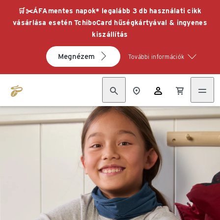
🛒✂️ÁFAmentes napok* legalább 3 db használati cikk
vásárlása esetén TchiboCard hűségkártyával & ingyenes
kiszállítás
Megnézem
További információk