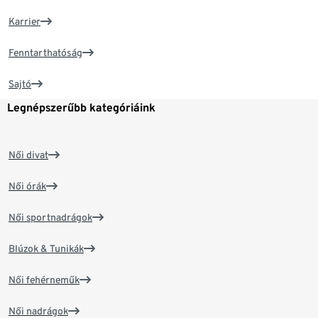
Karrier
Fenntarthatóság
Sajtó
Legnépszerűbb kategóriáink
Női divat
Női órák
Női sportnadrágok
Blúzok & Tunikák
Női fehérneműk
Női nadrágok