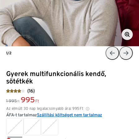
1/2
Gyerek multifunkcionális kendő,
sötétkék
(16)
995
1 995
Ft
Ft
Az elmúlt 30 nap legalacsonyabb ára:
995
Ft
ÁFA-t tartalmaz
Szállítási költséget nem tartalmaz