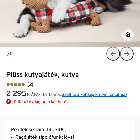
1/2
Plüss kutyajáték, kutya
(2)
2 295
ÁFA-t tartalmaz
Szállítási költséget nem tartalmaz
Ft
Pillanatnyilag nem kapható
Rendelési szám: 140348
Rágójáték sípolófunkcióval