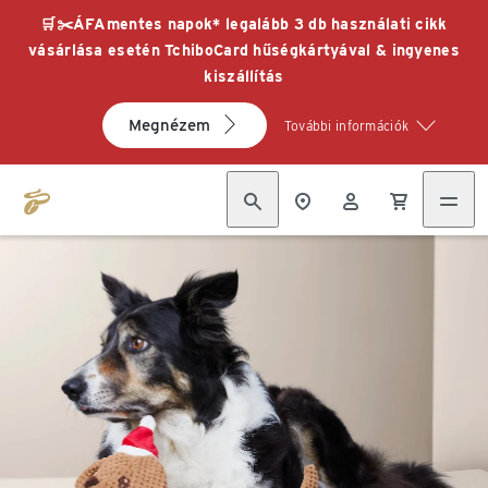
🛒✂️ÁFAmentes napok* legalább 3 db használati cikk
vásárlása esetén TchiboCard hűségkártyával & ingyenes
kiszállítás
Megnézem
További információk