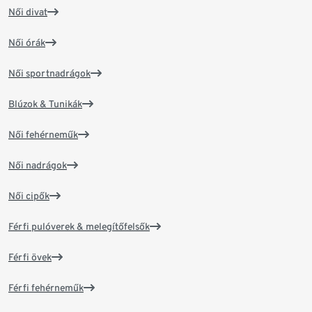
Női divat
Női órák
Női sportnadrágok
Blúzok & Tunikák
Női fehérneműk
Női nadrágok
Női cipők
Férfi pulóverek & melegítőfelsők
Férfi övek
Férfi fehérneműk