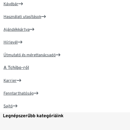
Kávébár
Használati utasítások
Ajándékkártya
Hírlevél
Útmutató és mérettanácsadó
A Tchibo-ról
Karrier
Fenntarthatóság
Sajtó
Legnépszerűbb kategóriáink