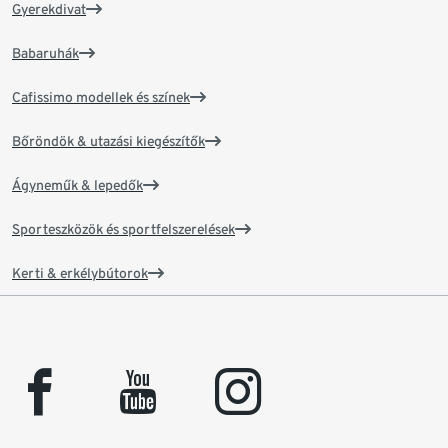
Gyerekdivat
Babaruhák
Cafissimo modellek és színek
Bőröndök & utazási kiegészítők
Ágyneműk & lepedők
Sporteszközök és sportfelszerelések
Kerti & erkélybútorok
facebook
youtube
instagram