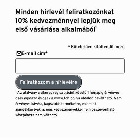
Minden hírlevél feliratkozónkat
10% kedvezménnyel lepjük meg
első vásárlása alkalmából¹
* Kötelezően kitöltendő mező
E-mail cím*
Feliratkozom a hírlevélre
¹ Az utalvány a sikeres regisztrációt követő 1 hónapig érvényes,
csak egyszer és csak a www.tchibo.hu oldalon beváltható. Nem
érvényes kávéra, kapszulás termékekre, valamint
ajándékkártyákra, más kedvezményekkel nem összevonható,
készpénzre nem váltható.