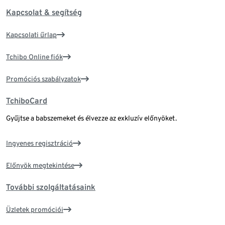
Kapcsolat & segítség
Kapcsolati űrlap
Tchibo Online fiók
Promóciós szabályzatok
TchiboCard
Gyűjtse a babszemeket és élvezze az exkluzív előnyöket.
Ingyenes regisztráció
Előnyök megtekintése
További szolgáltatásaink
Üzletek promóciói