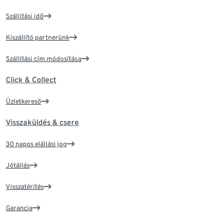
Szállítási idő
Kiszállító partnerünk
Szállítási cím módosítása
Click & Collect
Üzletkereső
Visszaküldés & csere
30 napos elállási jog
Jótállás
Visszatérítés
Garancia