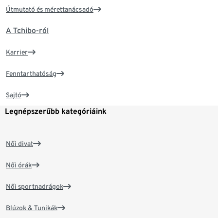
Útmutató és mérettanácsadó
A Tchibo-ról
Karrier
Fenntarthatóság
Sajtó
Legnépszerűbb kategóriáink
Női divat
Női órák
Női sportnadrágok
Blúzok & Tunikák