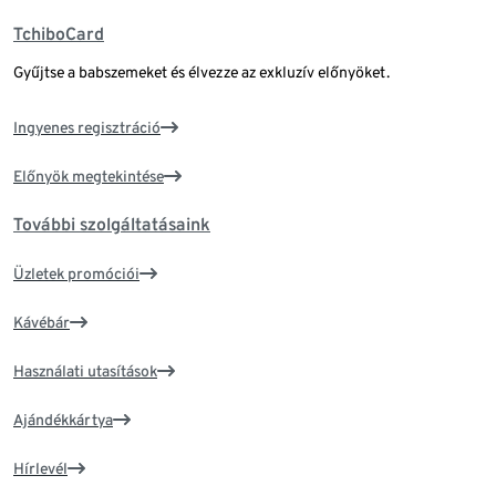
TchiboCard
Gyűjtse a babszemeket és élvezze az exkluzív előnyöket.
Ingyenes regisztráció
Előnyök megtekintése
További szolgáltatásaink
Üzletek promóciói
Kávébár
Használati utasítások
Ajándékkártya
Hírlevél