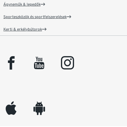
Ágyneműk & lepedők
Sporteszközök és sportfelszerelések
Kerti & erkélybútorok
facebook
youtube
instagram
appleinc
android