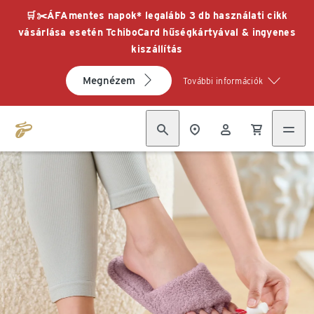
🛒✂️ÁFAmentes napok* legalább 3 db használati cikk
vásárlása esetén TchiboCard hűségkártyával & ingyenes
kiszállítás
Megnézem
További információk