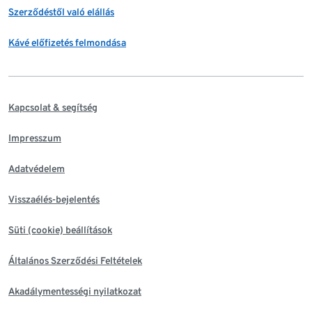
Szerződéstől való elállás
Kávé előfizetés felmondása
Kapcsolat & segítség
Impresszum
Adatvédelem
Visszaélés-bejelentés
Süti (cookie) beállítások
Általános Szerződési Feltételek
Akadálymentességi nyilatkozat