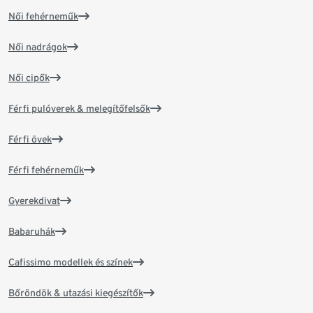
Női fehérneműk
Női nadrágok
Női cipők
Férfi pulóverek & melegítőfelsők
Férfi övek
Férfi fehérneműk
Gyerekdivat
Babaruhák
Cafissimo modellek és színek
Bőröndök & utazási kiegészítők