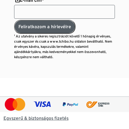
E-mail cím*
Feliratkozom a hírlevélre
¹ Az utalvány a sikeres regisztrációt követő 1 hónapig érvényes,
csak egyszer és csak a www.tchibo.hu oldalon beváltható. Nem
érvényes kávéra, kapszulás termékekre, valamint
ajándékkártyákra, más kedvezményekkel nem összevonható,
készpénzre nem váltható.
Egyszerű & biztonságos fizetés