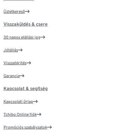
Üzletkereső
Visszaküldés & csere
30 napos elállási jog
Jótállás
Visszatérítés
Garancia
Kapcsolat & segítség
Kapcsolati űrlap
Tchibo Online fiók
Promóciós szabályzatok