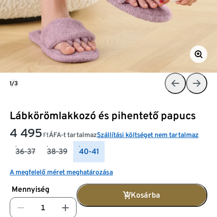
1/3
Lábkörömlakkozó és pihentető papucs
4 495
ÁFA-t tartalmaz
Szállítási költséget nem tartalmaz
Ft
36-37
38-39
40-41
A megfelelő méret meghatározása
Mennyiség
Kosárba