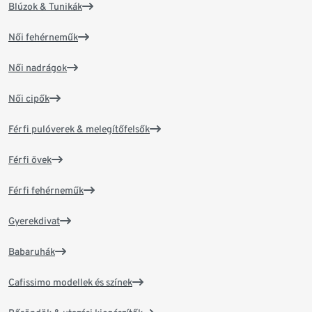
Blúzok & Tunikák
Női fehérneműk
Női nadrágok
Női cipők
Férfi pulóverek & melegítőfelsők
Férfi övek
Férfi fehérneműk
Gyerekdivat
Babaruhák
Cafissimo modellek és színek