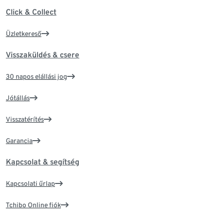
Click & Collect
Üzletkereső
Visszaküldés & csere
30 napos elállási jog
Jótállás
Visszatérítés
Garancia
Kapcsolat & segítség
Kapcsolati űrlap
Tchibo Online fiók