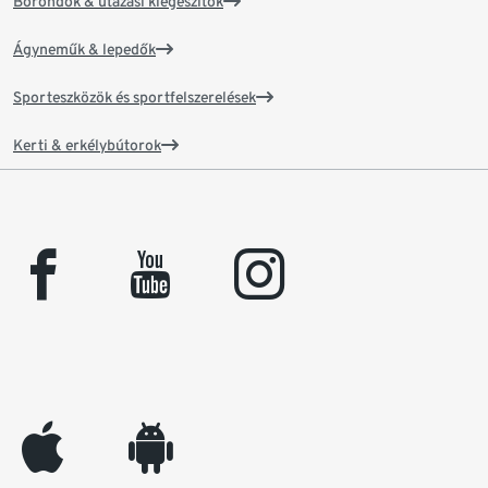
Bőröndök & utazási kiegészítők
Ágyneműk & lepedők
Sporteszközök és sportfelszerelések
Kerti & erkélybútorok
facebook
youtube
instagram
appleinc
android