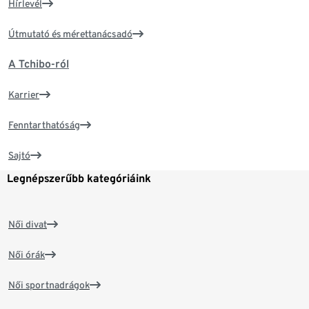
Hírlevél
Útmutató és mérettanácsadó
A Tchibo-ról
Karrier
Fenntarthatóság
Sajtó
Legnépszerűbb kategóriáink
Női divat
Női órák
Női sportnadrágok