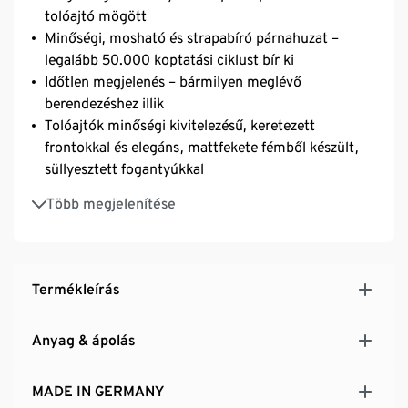
tolóajtó mögött
Minőségi, mosható és strapabíró párnahuzat –
legalább 50.000 koptatási ciklust bír ki
Időtlen megjelenés – bármilyen meglévő
berendezéshez illik
Tolóajtók minőségi kivitelezésű, keretezett
frontokkal és elegáns, mattfekete fémből készült,
süllyesztett fogantyúkkal
A tolóajtók helytakarékos nyitást és csukást tesznek
Több megjelenítése
lehetővé, így a tárolóhely tetszés szerint lehet
nyitott vagy zárt
Fehér korpuszfelület elegáns, vidéki stílusban,
látható faerezettel
Termékleírás
A felső lapot szép, vidéki stílusú marás díszíti
Klasszikus szerkezet
Anyag & ápolás
Ideális az előszobába vagy a konyhába
MADE IN GERMANY
MADE IN GERMANY