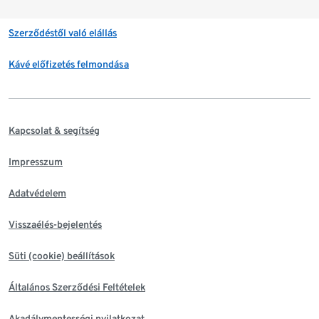
Szerződéstől való elállás
Kávé előfizetés felmondása
Kapcsolat & segítség
Impresszum
Adatvédelem
Visszaélés-bejelentés
Süti (cookie) beállítások
Általános Szerződési Feltételek
Akadálymentességi nyilatkozat