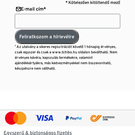
* Kötelezően kitöltendő mező
E-mail cím*
Feliratkozom a hírlevélre
¹ Az utalvány a sikeres regisztrációt követő 1 hónapig érvényes,
csak egyszer és csak a www.tchibo.hu oldalon beváltható. Nem
érvényes kávéra, kapszulás termékekre, valamint
ajándékkártyákra, más kedvezményekkel nem összevonható,
készpénzre nem váltható.
Egyszerű & biztonságos fizetés