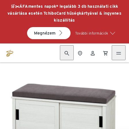
🛒✂️ÁFAmentes napok* legalább 3 db használati cikk
vásárlása esetén TchiboCard hűségkártyával & ingyenes
kiszállítás
Megnézem
További információk