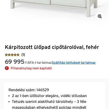
Kárpitozott ülőpad cipőtárolóval, fehér
(1)
69 995
ÁFA-t tartalmaz
Szállítási költséget tartalmaz
Ft
Pillanatnyilag nem kapható
Rendelési szám: 146529
2 az 1-ben ülőbútor elegáns, vidéki stílusban
Tetszés szerint alakítható tárolóhely – 3 féle
magasságban elhelyezhető polclap mindkét