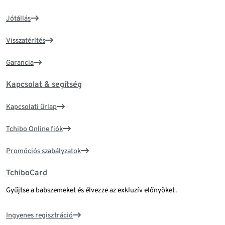
Jótállás
Visszatérítés
Garancia
Kapcsolat & segítség
Kapcsolati űrlap
Tchibo Online fiók
Promóciós szabályzatok
TchiboCard
Gyűjtse a babszemeket és élvezze az exkluzív előnyöket.
Ingyenes regisztráció