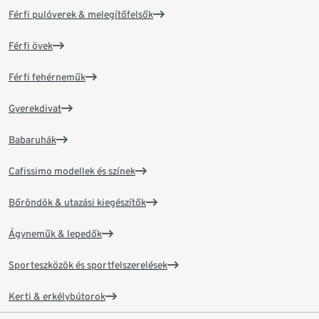
Férfi pulóverek & melegítőfelsők
Férfi övek
Férfi fehérneműk
Gyerekdivat
Babaruhák
Cafissimo modellek és színek
Bőröndök & utazási kiegészítők
Ágyneműk & lepedők
Sporteszközök és sportfelszerelések
Kerti & erkélybútorok