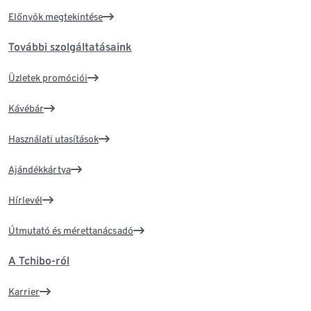
Előnyök megtekintése
További szolgáltatásaink
Üzletek promóciói
Kávébár
Használati utasítások
Ajándékkártya
Hírlevél
Útmutató és mérettanácsadó
A Tchibo-ról
Karrier