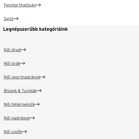
Fenntarthatóság
Sajtó
Legnépszerűbb kategóriáink
Női divat
Női órák
Női sportnadrágok
Blúzok & Tunikák
Női fehérneműk
Női nadrágok
Női cipők