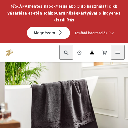
🛒✂️ÁFAmentes napok* legalább 3 db használati cikk
vásárlása esetén TchiboCard hűségkártyával & ingyenes
kiszállítás
Megnézem
További információk