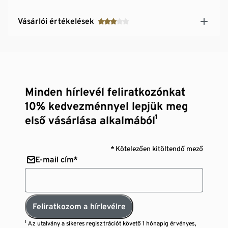
Vásárlói értékelések
Minden hírlevél feliratkozónkat
10% kedvezménnyel lepjük meg
első vásárlása alkalmából¹
* Kötelezően kitöltendő mező
E-mail cím*
Feliratkozom a hírlevélre
¹ Az utalvány a sikeres regisztrációt követő 1 hónapig érvényes,