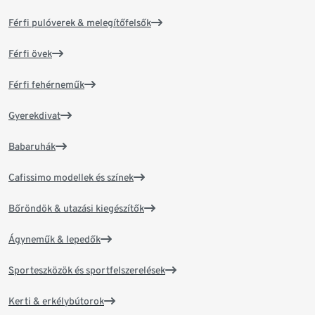
Férfi pulóverek & melegítőfelsők
Férfi övek
Férfi fehérneműk
Gyerekdivat
Babaruhák
Cafissimo modellek és színek
Bőröndök & utazási kiegészítők
Ágyneműk & lepedők
Sporteszközök és sportfelszerelések
Kerti & erkélybútorok