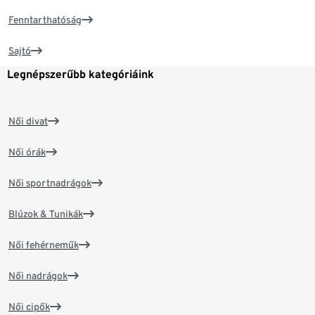
Fenntarthatóság
Sajtó
Legnépszerűbb kategóriáink
Női divat
Női órák
Női sportnadrágok
Blúzok & Tunikák
Női fehérneműk
Női nadrágok
Női cipők