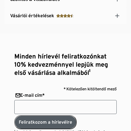
Vásárlói értékelések
Minden hírlevél feliratkozónkat
10% kedvezménnyel lepjük meg
első vásárlása alkalmából¹
* Kötelezően kitöltendő mező
E-mail cím*
Feliratkozom a hírlevélre