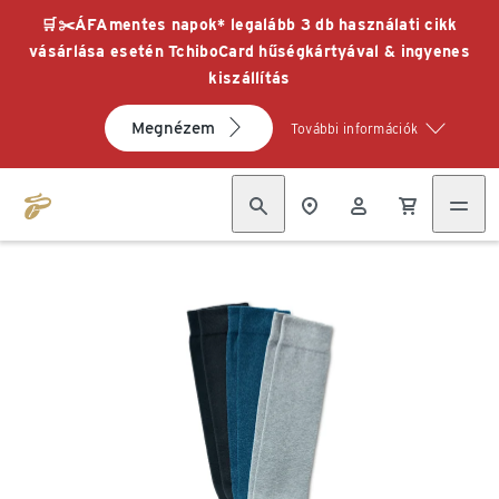
🛒✂️ÁFAmentes napok* legalább 3 db használati cikk
vásárlása esetén TchiboCard hűségkártyával & ingyenes
kiszállítás
Megnézem
További információk