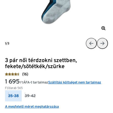
1/3
3 pár női térdzokni szettben,
fekete/sötétkék/szürke
(16)
1 695
ÁFA-t tartalmaz
Szállítási költséget nem tartalmaz
Ft
Ft/darab
565
35-38
39-42
A megfelelő méret meghatározása