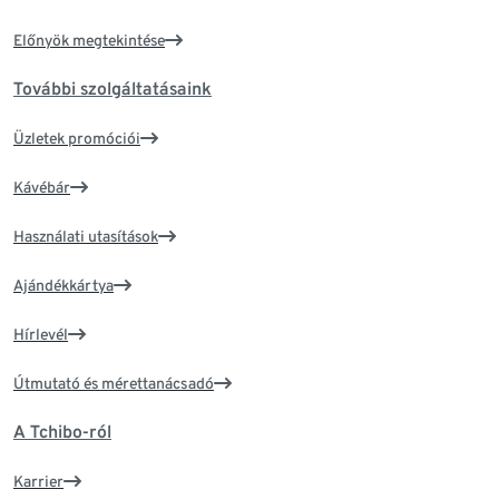
Előnyök megtekintése
További szolgáltatásaink
Üzletek promóciói
Kávébár
Használati utasítások
Ajándékkártya
Hírlevél
Útmutató és mérettanácsadó
A Tchibo-ról
Karrier