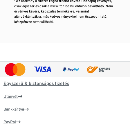
¹ Az utalvány a sikeres regisztrációt követő 1 hónapig érvényes,
csak egyszer és csak a www.tchibo.hu oldalon beváltható. Nem
érvényes kávéra, kapszulás termékekre, valamint
ajándékkártyákra, más kedvezményekkel nem összevonható,
készpénzre nem váltható.
Egyszerű & biztonságos fizetés
Utánvét
Bankkártya
PayPal