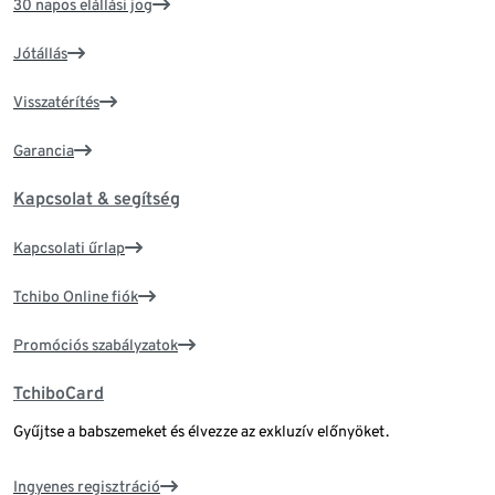
30 napos elállási jog
Jótállás
Visszatérítés
Garancia
Kapcsolat & segítség
Kapcsolati űrlap
Tchibo Online fiók
Promóciós szabályzatok
TchiboCard
Gyűjtse a babszemeket és élvezze az exkluzív előnyöket.
Ingyenes regisztráció