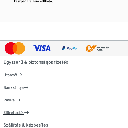
készpénzre nem váltható.
Egyszerű & biztonságos fizetés
Utánvét
Bankkártya
PayPal
Előrefizetés
Szállítás & kézbesítés