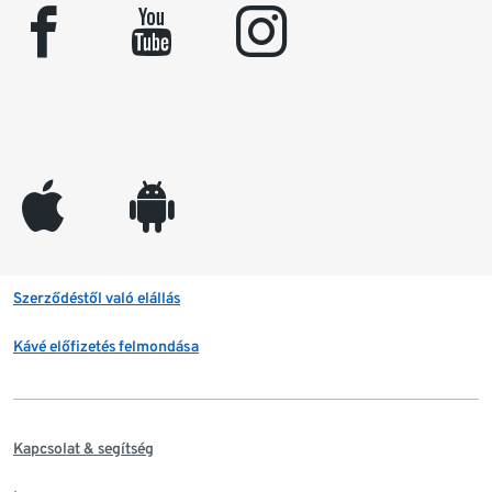
facebook
youtube
instagram
appleinc
android
Szerződéstől való elállás
Kávé előfizetés felmondása
Kapcsolat & segítség