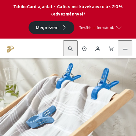
TchiboCard ajánlat - Cafissimo kávékapszulák 20%
kedvezménnyel*
Megnézem
További információk