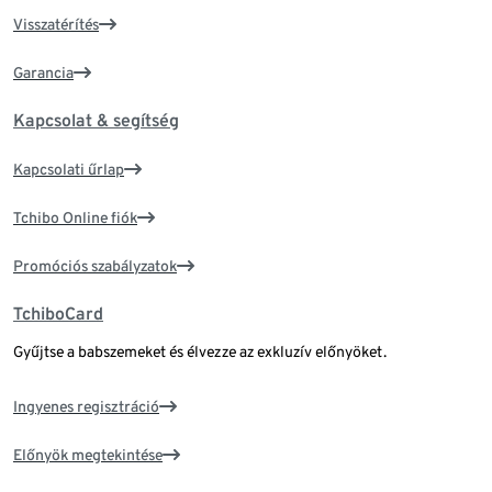
Visszatérítés
Garancia
Kapcsolat & segítség
Kapcsolati űrlap
Tchibo Online fiók
Promóciós szabályzatok
TchiboCard
Gyűjtse a babszemeket és élvezze az exkluzív előnyöket.
Ingyenes regisztráció
Előnyök megtekintése