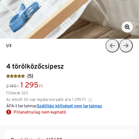
1/3
4 törölközőcsipesz
(5)
1 295
2 195
Ft
Ft
Ft/darab
323
Az elmúlt 30 nap legalacsonyabb ára:
1 295
Ft
ÁFA-t tartalmaz
Szállítási költséget nem tartalmaz
Pillanatnyilag nem kapható