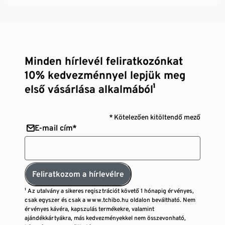
Minden hírlevél feliratkozónkat
10% kedvezménnyel lepjük meg
első vásárlása alkalmából¹
* Kötelezően kitöltendő mező
E-mail cím*
Feliratkozom a hírlevélre
¹ Az utalvány a sikeres regisztrációt követő 1 hónapig érvényes,
csak egyszer és csak a www.tchibo.hu oldalon beváltható. Nem
érvényes kávéra, kapszulás termékekre, valamint
ajándékkártyákra, más kedvezményekkel nem összevonható,