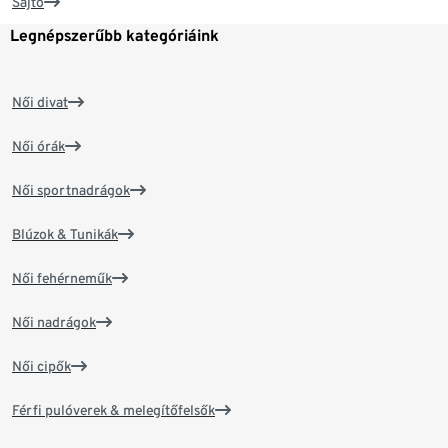
Sajtó
Legnépszerűbb kategóriáink
Női divat
Női órák
Női sportnadrágok
Blúzok & Tunikák
Női fehérneműk
Női nadrágok
Női cipők
Férfi pulóverek & melegítőfelsők