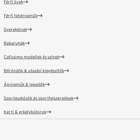
Férfi övek
Férfi fehérneműk
Gyerekdivat
Babaruhák
Cafissimo modellek és színek
Bőröndök & utazási kiegészítők
Ágyneműk & lepedők
Sporteszközök és sportfelszerelések
Kerti & erkélybútorok