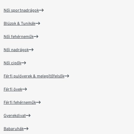
Női sportnadrágok
Blúzok & Tunikák
Női fehérneműk
Női nadrágok
Női cipők
Férfi pulóverek & melegítőfelsők
Férfi övek
Férfi fehérneműk
Gyerekdivat
Babaruhák