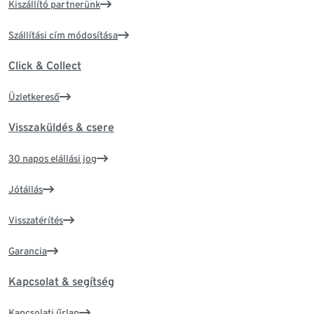
Kiszállító partnerünk
Szállítási cím módosítása
Click & Collect
Üzletkereső
Visszaküldés & csere
30 napos elállási jog
Jótállás
Visszatérítés
Garancia
Kapcsolat & segítség
Kapcsolati űrlap