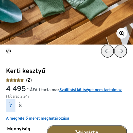
1/3
Kerti kesztyű
(2)
4 495
ÁFA-t tartalmaz
Szállítási költséget nem tartalmaz
Ft
Ft/darab
2 247
7
8
A megfelelő méret meghatározása
Mennyiség
Kosárba