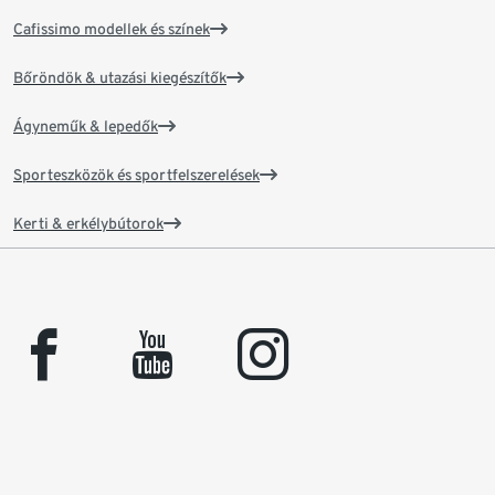
Cafissimo modellek és színek
Bőröndök & utazási kiegészítők
Ágyneműk & lepedők
Sporteszközök és sportfelszerelések
Kerti & erkélybútorok
facebook
youtube
instagram