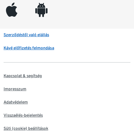
appleinc
android
Szerződéstől való elállás
Kávé előfizetés felmondása
Kapcsolat & segítség
Impresszum
Adatvédelem
Visszaélés-bejelentés
Süti (cookie) beállítások