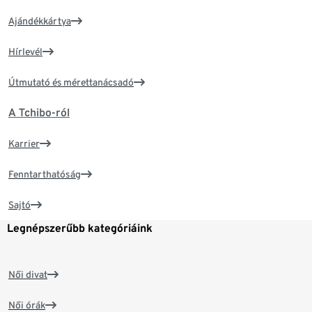
Ajándékkártya
Hírlevél
Útmutató és mérettanácsadó
A Tchibo-ról
Karrier
Fenntarthatóság
Sajtó
Legnépszerűbb kategóriáink
Női divat
Női órák