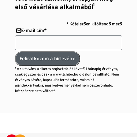
első vásárlása alkalmából¹
* Kötelezően kitöltendő mező
E-mail cím*
Feliratkozom a hírlevélre
¹ Az utalvány a sikeres regisztrációt követő 1 hónapig érvényes,
csak egyszer és csak a www.tchibo.hu oldalon beváltható. Nem
érvényes kávéra, kapszulás termékekre, valamint
ajándékkártyákra, más kedvezményekkel nem összevonható,
készpénzre nem váltható.