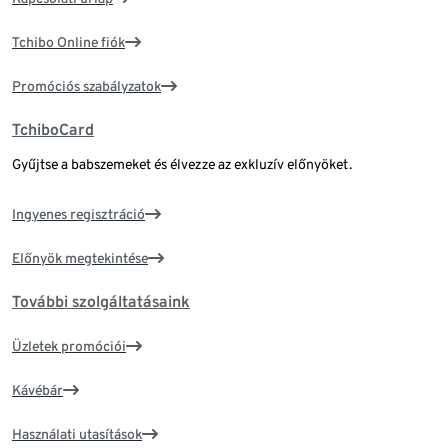
Tchibo Online fiók
Promóciós szabályzatok
TchiboCard
Gyűjtse a babszemeket és élvezze az exkluzív előnyöket.
Ingyenes regisztráció
Előnyök megtekintése
További szolgáltatásaink
Üzletek promóciói
Kávébár
Használati utasítások