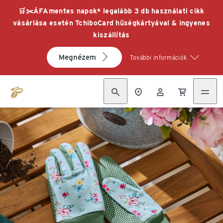
🛒✂️ÁFAmentes napok* legalább 3 db használati cikk
vásárlása esetén TchiboCard hűségkártyával & ingyenes
kiszállítás
Megnézem
További információk