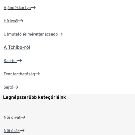
Ajándékkártya
Hírlevél
Útmutató és mérettanácsadó
A Tchibo-ról
Karrier
Fenntarthatóság
Sajtó
Legnépszerűbb kategóriáink
Női divat
Női órák