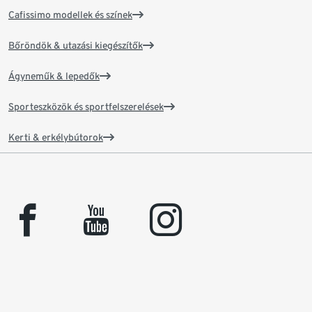
Cafissimo modellek és színek
Bőröndök & utazási kiegészítők
Ágyneműk & lepedők
Sporteszközök és sportfelszerelések
Kerti & erkélybútorok
facebook
youtube
instagram