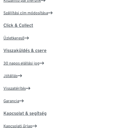
Kiszállító partnerünk
Szállítási cím módosítása
Click & Collect
Üzletkereső
Visszaküldés & csere
30 napos elállási jog
Jótállás
Visszatérítés
Garancia
Kapcsolat & segítség
Kapcsolati űrlap