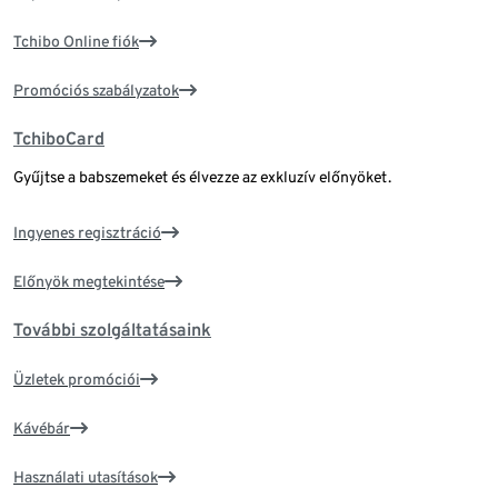
Tchibo Online fiók
Promóciós szabályzatok
TchiboCard
Gyűjtse a babszemeket és élvezze az exkluzív előnyöket.
Ingyenes regisztráció
Előnyök megtekintése
További szolgáltatásaink
Üzletek promóciói
Kávébár
Használati utasítások