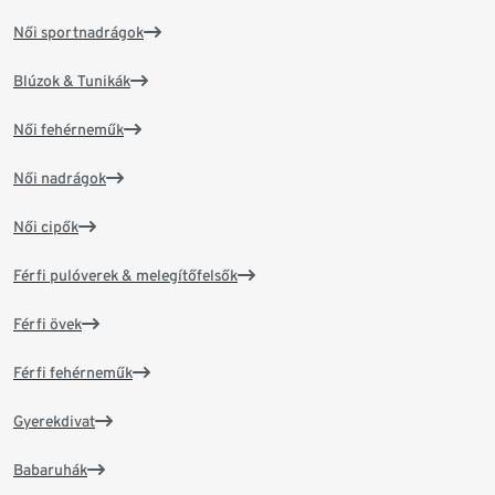
Női sportnadrágok
Blúzok & Tunikák
Női fehérneműk
Női nadrágok
Női cipők
Férfi pulóverek & melegítőfelsők
Férfi övek
Férfi fehérneműk
Gyerekdivat
Babaruhák