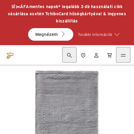
🛒✂️ÁFAmentes napok* legalább 3 db használati cikk
vásárlása esetén TchiboCard hűségkártyával & ingyenes
kiszállítás
Megnézem
További információk