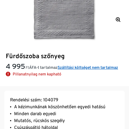
Fürdőszoba szőnyeg
4 995
ÁFA-t tartalmaz
Szállítási költséget nem tartalmaz
Ft
Pillanatnyilag nem kapható
Rendelési szám: 104079
A kézimunkának köszönhetően egyedi hatású
Minden darab egyedi
Mutatós, rücskös szegély
Csúszásgátló hátoldal