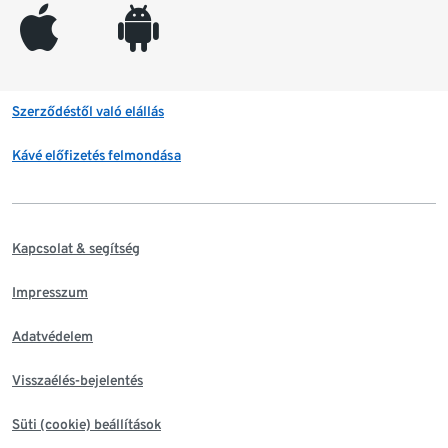
appleinc
android
Szerződéstől való elállás
Kávé előfizetés felmondása
Kapcsolat & segítség
Impresszum
Adatvédelem
Visszaélés-bejelentés
Süti (cookie) beállítások