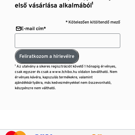
első vásárlása alkalmából¹
* Kötelezően kitöltendő mező
E-mail cím*
Feliratkozom a hírlevélre
¹ Az utalvány a sikeres regisztrációt követő 1 hónapig érvényes,
csak egyszer és csak a www.tchibo.hu oldalon beváltható. Nem
érvényes kávéra, kapszulás termékekre, valamint
ajándékkártyákra, más kedvezményekkel nem összevonható,
készpénzre nem váltható.