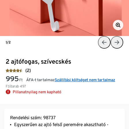
1/2
2 ajtófogas, szívecskés
(2)
995
ÁFA-t tartalmaz
Szállítási költséget nem tartalmaz
Ft
Ft/darab
497
Pillanatnyilag nem kapható
Rendelési szám: 98737
Egyszerűen az ajtó felső peremére akasztható -