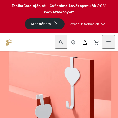
TchiboCard ajánlat - Cafissimo kávékapszulák 20%
kedvezménnyel*
Megnézem
További információk