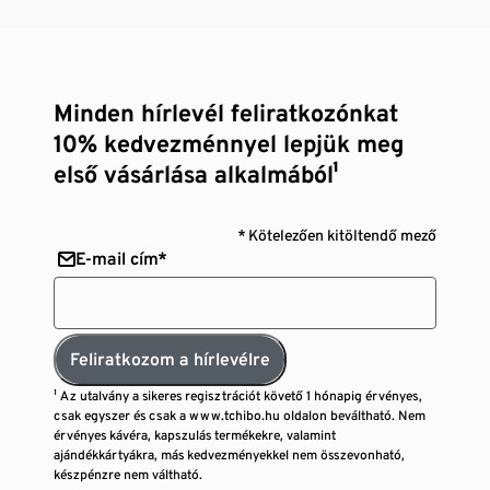
Minden hírlevél feliratkozónkat
10% kedvezménnyel lepjük meg
első vásárlása alkalmából¹
* Kötelezően kitöltendő mező
E-mail cím*
Feliratkozom a hírlevélre
¹ Az utalvány a sikeres regisztrációt követő 1 hónapig érvényes,
csak egyszer és csak a www.tchibo.hu oldalon beváltható. Nem
érvényes kávéra, kapszulás termékekre, valamint
ajándékkártyákra, más kedvezményekkel nem összevonható,
készpénzre nem váltható.