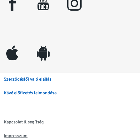
facebook
youtube
instagram
appleinc
android
Szerződéstől való elállás
Kávé előfizetés felmondása
Kapcsolat & segítség
Impresszum