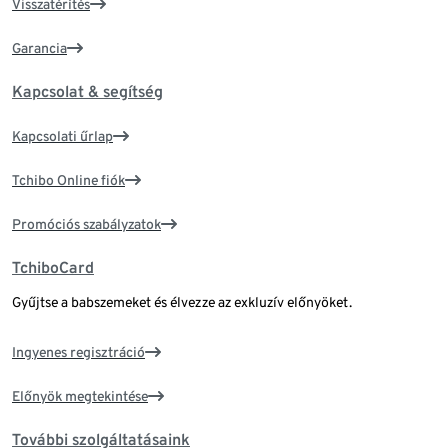
Visszatérítés
Garancia
Kapcsolat & segítség
Kapcsolati űrlap
Tchibo Online fiók
Promóciós szabályzatok
TchiboCard
Gyűjtse a babszemeket és élvezze az exkluzív előnyöket.
Ingyenes regisztráció
Előnyök megtekintése
További szolgáltatásaink