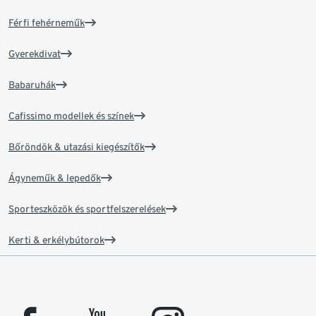
Férfi fehérneműk
Gyerekdivat
Babaruhák
Cafissimo modellek és színek
Bőröndök & utazási kiegészítők
Ágyneműk & lepedők
Sporteszközök és sportfelszerelések
Kerti & erkélybútorok