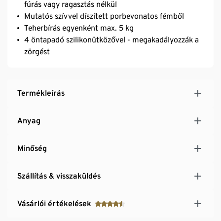
fúrás vagy ragasztás nélkül
Mutatós szívvel díszített porbevonatos fémből
Teherbírás egyenként max. 5 kg
4 öntapadó szilikonütközővel - megakadályozzák a
zörgést
Termékleírás
Anyag
Minőség
Szállítás & visszaküldés
Vásárlói értékelések