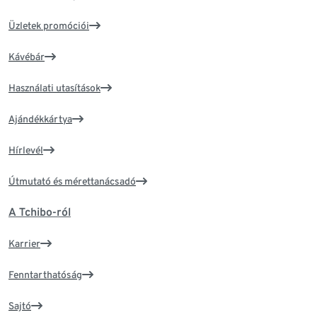
Üzletek promóciói
Kávébár
Használati utasítások
Ajándékkártya
Hírlevél
Útmutató és mérettanácsadó
A Tchibo-ról
Karrier
Fenntarthatóság
Sajtó