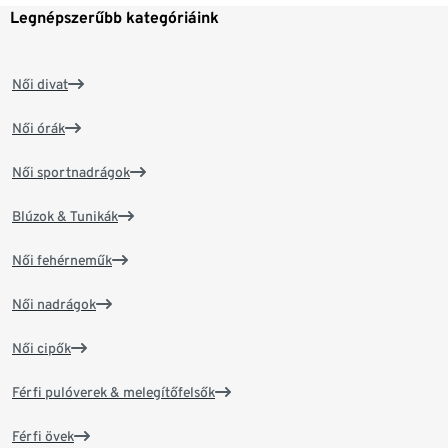
Legnépszerűbb kategóriáink
Női divat
Női órák
Női sportnadrágok
Blúzok & Tunikák
Női fehérneműk
Női nadrágok
Női cipők
Férfi pulóverek & melegítőfelsők
Férfi övek