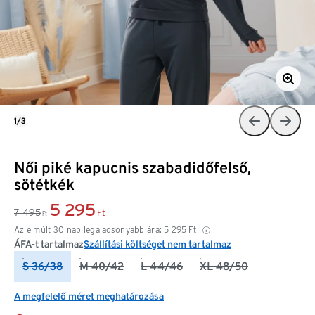
1/3
Női piké kapucnis szabadidőfelső,
sötétkék
5 295
7 495
Ft
Ft
Az elmúlt 30 nap legalacsonyabb ára:
5 295
Ft
ÁFA-t tartalmaz
Szállítási költséget nem tartalmaz
S 36/38
M 40/42
L 44/46
XL 48/50
A megfelelő méret meghatározása