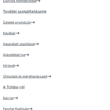
Előnyök megtekintése
További szolgáltatásaink
Üzletek promóciói
Kávébár
Használati utasítások
Ajándékkártya
Hírlevél
Útmutató és mérettanácsadó
A Tchibo-ról
Karrier
Fenntarthatóság