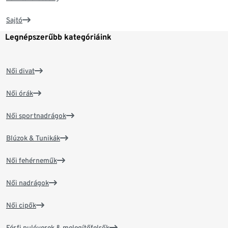
Sajtó
Legnépszerűbb kategóriáink
Női divat
Női órák
Női sportnadrágok
Blúzok & Tunikák
Női fehérneműk
Női nadrágok
Női cipők
Férfi pulóverek & melegítőfelsők