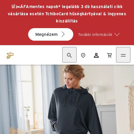
🛒✂️ÁFAmentes napok* legalább 3 db használati cikk
vásárlása esetén TchiboCard hűségkártyával & ingyenes
kiszállítás
Megnézem
További információk