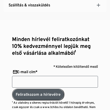
Szállítás & visszaküldés
Minden hírlevél feliratkozónkat
10% kedvezménnyel lepjük meg
első vásárlása alkalmából¹
* Kötelezően kitöltendő mező
E-mail cím*
Feliratkozom a hírlevélre
¹ Az utalvány a sikeres regisztrációt követő 1 hónapig érvényes,
csak egyszer és csak a www.tchibo.hu oldalon beváltható. Nem