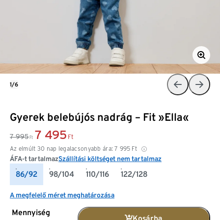
1/6
Gyerek belebújós nadrág – Fit »Ella«
7 495
7 995
Ft
Ft
Az elmúlt 30 nap legalacsonyabb ára:
7 995
Ft
ÁFA-t tartalmaz
Szállítási költséget nem tartalmaz
86/92
98/104
110/116
122/128
A megfelelő méret meghatározása
Mennyiség
Kosárba