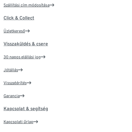
Szállítási cím módosítása
Click & Collect
Üzletkereső
Visszaküldés & csere
30 napos elállási jog
Jótállás
Visszatérítés
Garancia
Kapcsolat & segítség
Kapcsolati űrlap