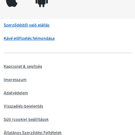
Szerződéstől való elállás
Kávé előfizetés felmondása
Kapcsolat & segítség
Impresszum
Adatvédelem
Visszaélés-bejelentés
Süti (cookie) beállítások
Általános Szerződési Feltételek