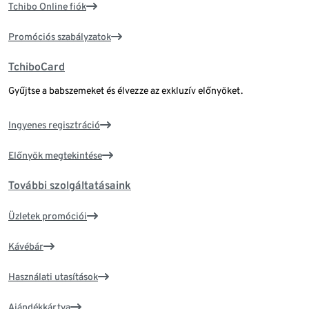
Tchibo Online fiók
Promóciós szabályzatok
TchiboCard
Gyűjtse a babszemeket és élvezze az exkluzív előnyöket.
Ingyenes regisztráció
Előnyök megtekintése
További szolgáltatásaink
Üzletek promóciói
Kávébár
Használati utasítások
Ajándékkártya