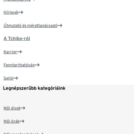
Hírlevél
Útmutató és mérettanácsadó
A Tchibo-ról
Karrier
Fenntarthatóság
Sajtó
Legnépszerűbb kategóriáink
Női divat
Női órák