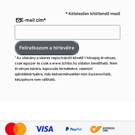
* Kötelezően kitöltendő mező
E-mail cím*
Feliratkozom a hírlevélre
¹ Az utalvány a sikeres regisztrációt követő 1 hónapig érvényes,
csak egyszer és csak a www.tchibo.hu oldalon beváltható. Nem
érvényes kávéra, kapszulás termékekre, valamint
ajándékkártyákra, más kedvezményekkel nem összevonható,
készpénzre nem váltható.