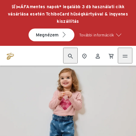
🛒✂️ÁFAmentes napok* legalább 3 db használati cikk
vásárlása esetén TchiboCard hűségkártyával & ingyenes
kiszállítás
Megnézem
További információk