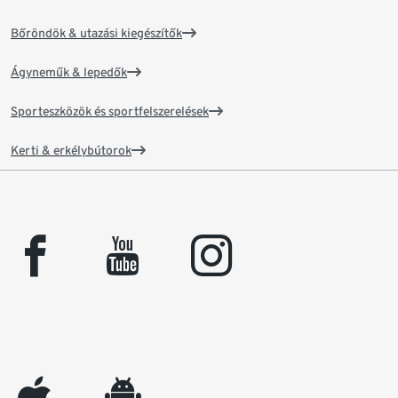
Bőröndök & utazási kiegészítők
Ágyneműk & lepedők
Sporteszközök és sportfelszerelések
Kerti & erkélybútorok
facebook
youtube
instagram
appleinc
android