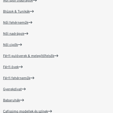
Női sportnadrágok
Blúzok & Tunikák
Női fehérneműk
Női nadrágok
Női cipők
Férfi pulóverek & melegítőfelsők
Férfi övek
Férfi fehérneműk
Gyerekdivat
Babaruhák
Cafissimo modellek és színek