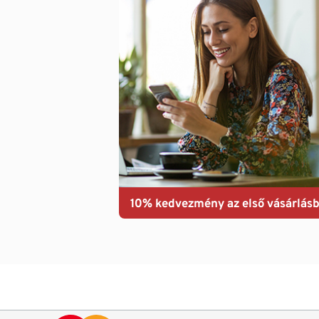
10% kedvezmény az első vásárlásb