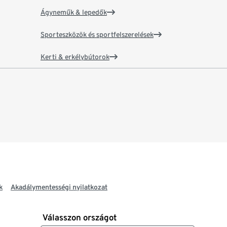
Ágyneműk & lepedők
Sporteszközök és sportfelszerelések
Kerti & erkélybútorok
k
Akadálymentességi nyilatkozat
Válasszon országot