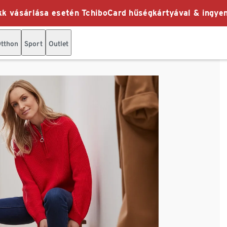
k vásárlása esetén TchiboCard hűségkártyával & ingyen
tthon
Sport
Outlet