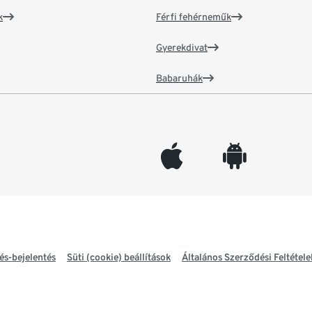
k
Férfi fehérneműk
Gyerekdivat
Babaruhák
appleinc
android
és-bejelentés
Süti (cookie) beállítások
Általános Szerződési Feltétele