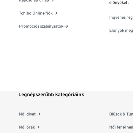
Kapcsolati űrlap
előnyöket.
Tchibo Online fiók
Ingyenes reg
Promóciós szabályzatok
Előnyök meg
Legnépszerűbb kategóriáink
Női divat
Blúzok & Tun
Női órák
Női fehérne