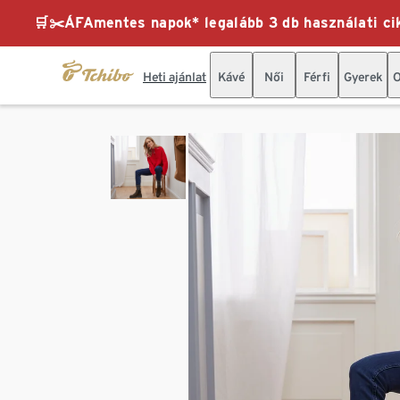
🛒✂️ÁFAmentes napok* legalább 3 db használati cik
Heti ajánlat
Kávé
Női
Férfi
Gyerek
O