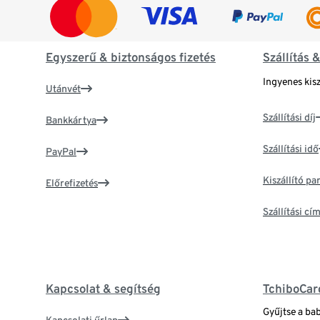
Egyszerű & biztonságos fizetés
Szállítás 
Ingyenes kisz
Utánvét
Szállítási díj
Bankkártya
Szállítási idő
PayPal
Kiszállító p
Előrefizetés
Szállítási c
Kapcsolat & segítség
TchiboCar
Gyűjtse a ba