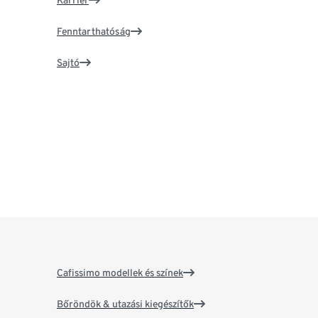
Karrier
Fenntarthatóság
Sajtó
Cafissimo modellek és színek
Bőröndök & utazási kiegészítők