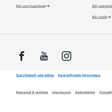
Női sportnadrágok
Női nadrágo
Női cipők
facebook
youtube
instagram
Szerződéstől való elállás
Kávé előfizetés felmondása
Kapcsolat & segítség
Impresszum
Adatvédelem
Visszaél