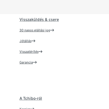
Visszaküldés & csere
30 napos elállási jog
Jótállás
Visszatérítés
Garancia
A Tchibo-ról