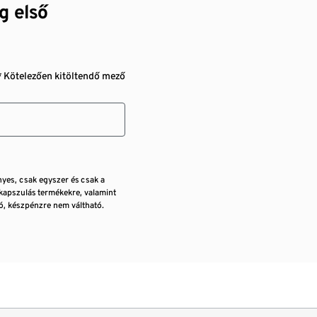
g első
* Kötelezően kitöltendő mező
nyes, csak egyszer és csak a
kapszulás termékekre, valamint
, készpénzre nem váltható.