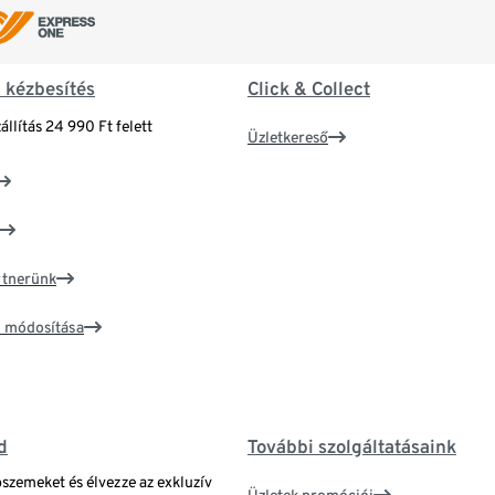
& kézbesítés
Click & Collect
állítás 24 990 Ft felett
Üzletkereső
artnerünk
ím módosítása
d
További szolgáltatásaink
bszemeket és élvezze az exkluzív