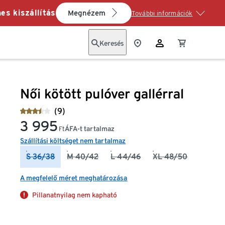
es kiszállítás
Megnézem
További információk
Keresés
Női kötött pulóver gallérral
(9)
3 995
ÁFA-t tartalmaz
Ft
Szállítási költséget nem tartalmaz
S 36/38
M 40/42
L 44/46
XL 48/50
A megfelelő méret meghatározása
Pillanatnyilag nem kapható