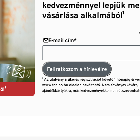
kedvezménnyel lepjük me
vásárlása alkalmából¹
E-mail cím*
Feliratkozom a hírlevélre
¹ Az utalvány a sikeres regisztrációt követő 1 hónapig érvé
www.tchibo.hu oldalon beváltható. Nem érvényes kávéra, 
ól¹
ajándékkártyákra, más kedvezményekkel nem összevonható