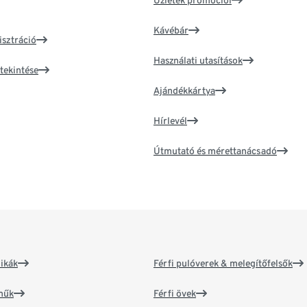
Üzletek promóciói
Kávébár
isztráció
Használati utasítások
tekintése
Ajándékkártya
Hírlevél
Útmutató és mérettanácsadó
ikák
Férfi pulóverek & melegítőfelsők
műk
Férfi övek