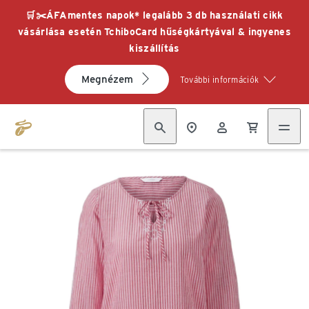
🛒✂️ÁFAmentes napok* legalább 3 db használati cikk
vásárlása esetén TchiboCard hűségkártyával & ingyenes
kiszállítás
Megnézem
További információk