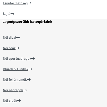
Fenntarthatóság
Sajtó
Legnépszerűbb kategóriáink
Női divat
Női órák
Női sportnadrágok
Blúzok & Tunikák
Női fehérneműk
Női nadrágok
Női cipők