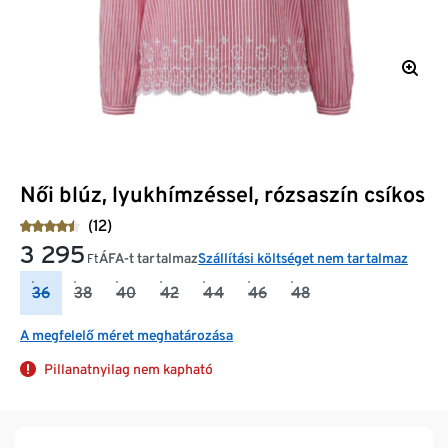
Női blúz, lyukhímzéssel, rózsaszín csíkos
(12)
3 295
ÁFA-t tartalmaz
Szállítási költséget nem tartalmaz
Ft
36
38
40
42
44
46
48
A megfelelő méret meghatározása
Pillanatnyilag nem kapható