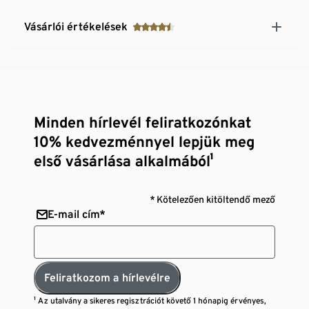
Vásárlói értékelések
Minden hírlevél feliratkozónkat
10% kedvezménnyel lepjük meg
első vásárlása alkalmából¹
* Kötelezően kitöltendő mező
E-mail cím*
Feliratkozom a hírlevélre
¹ Az utalvány a sikeres regisztrációt követő 1 hónapig érvényes,