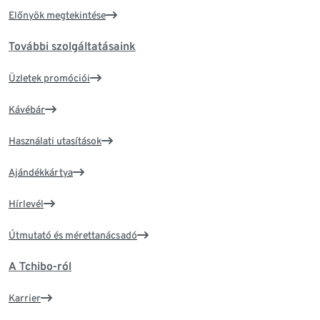
Előnyök megtekintése
További szolgáltatásaink
Üzletek promóciói
Kávébár
Használati utasítások
Ajándékkártya
Hírlevél
Útmutató és mérettanácsadó
A Tchibo-ról
Karrier