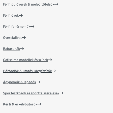
Férfi pulóverek & melegítőfelsők
Férfi övek
Férfi fehérneműk
Gyerekdivat
Babaruhák
Cafissimo modellek és színek
Bőröndök & utazási kiegészítők
Ágyneműk & lepedők
Sporteszközök és sportfelszerelések
Kerti & erkélybútorok