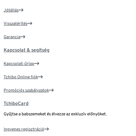
Jótállás
Visszatérítés
Garancia
Kapcsolat & segítség
Kapcsolati űrlap
Tchibo Online fiók
Promóciós szabályzatok
TchiboCard
Gyűjtse a babszemeket és élvezze az exkluzív előnyöket.
Ingyenes regisztráció