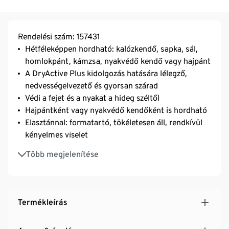
Rendelési szám: 157431
Hétféleképpen hordható: kalózkendő, sapka, sál,
homlokpánt, kámzsa, nyakvédő kendő vagy hajpánt
A DryActive Plus kidolgozás hatására lélegző,
nedvességelvezető és gyorsan szárad
Védi a fejet és a nyakat a hideg széltől
Hajpántként vagy nyakvédő kendőként is hordható
Elasztánnal: formatartó, tökéletesen áll, rendkívül
kényelmes viselet
Egységes méret
Több megjelenítése
Camouflage nyomott mintával
Termékleírás