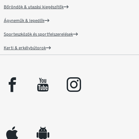
Bőröndök & utazási kiegészítők
Ágyneműk & lepedők
Sporteszközök és sportfelszerelések
Kerti & erkélybútorok
facebook
youtube
instagram
appleinc
android