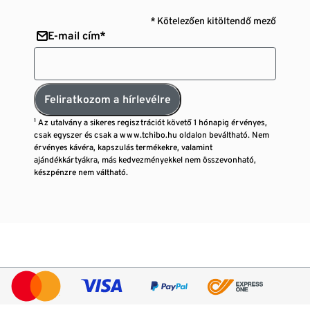
* Kötelezően kitöltendő mező
E-mail cím*
Feliratkozom a hírlevélre
¹ Az utalvány a sikeres regisztrációt követő 1 hónapig érvényes,
csak egyszer és csak a www.tchibo.hu oldalon beváltható. Nem
érvényes kávéra, kapszulás termékekre, valamint
ajándékkártyákra, más kedvezményekkel nem összevonható,
készpénzre nem váltható.