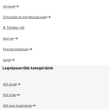
Hírlevél
Útmutató és mérettanácsadó
A Tchibo-ról
Karrier
Fenntarthatóság
Sajtó
Legnépszerűbb kategóriáink
Női divat
Női órák
Női sportnadrágok