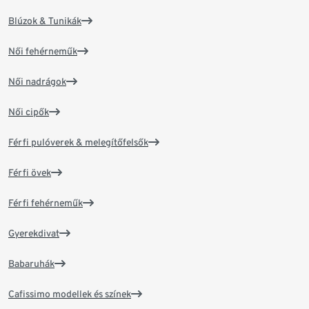
Blúzok & Tunikák
Női fehérneműk
Női nadrágok
Női cipők
Férfi pulóverek & melegítőfelsők
Férfi övek
Férfi fehérneműk
Gyerekdivat
Babaruhák
Cafissimo modellek és színek