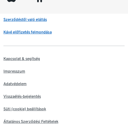
Szerződéstől való elállás
Kávé előfizetés felmondása
Kapcsolat & segítség
Impresszum
Adatvédelem
Visszaélés-bejelentés
Süti (cookie) beállítások
Általános Szerződési Feltételek