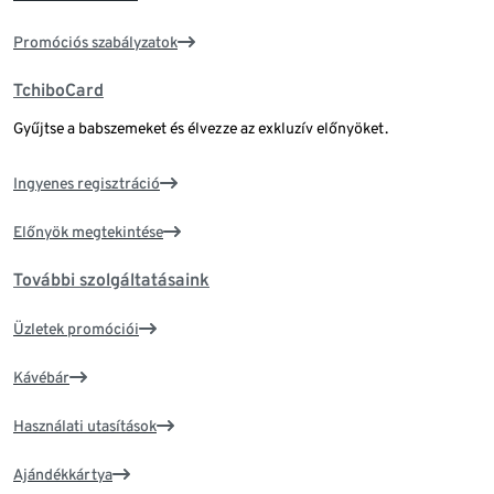
Promóciós szabályzatok
TchiboCard
Gyűjtse a babszemeket és élvezze az exkluzív előnyöket.
Ingyenes regisztráció
Előnyök megtekintése
További szolgáltatásaink
Üzletek promóciói
Kávébár
Használati utasítások
Ajándékkártya