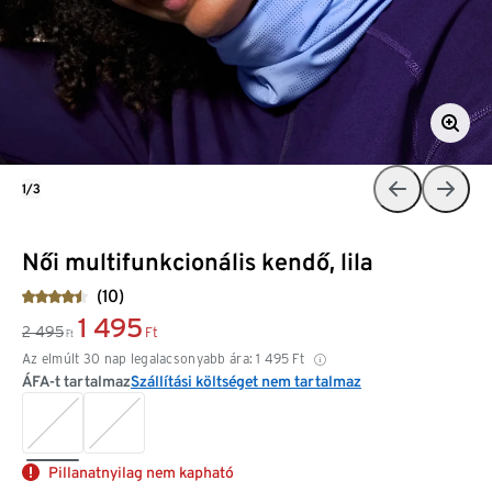
1/3
Női multifunkcionális kendő, lila
(10)
1 495
2 495
Ft
Ft
Az elmúlt 30 nap legalacsonyabb ára:
1 495
Ft
ÁFA-t tartalmaz
Szállítási költséget nem tartalmaz
Pillanatnyilag nem kapható