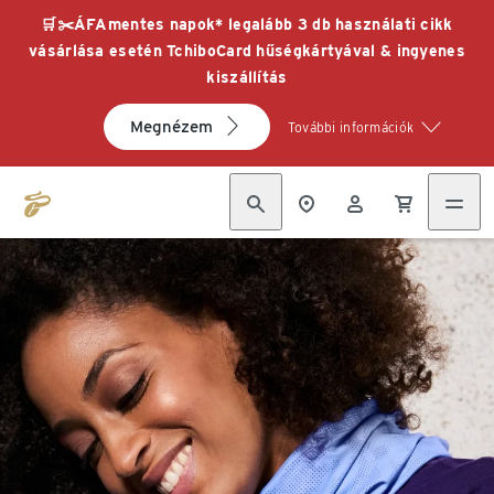
🛒✂️ÁFAmentes napok* legalább 3 db használati cikk
vásárlása esetén TchiboCard hűségkártyával & ingyenes
kiszállítás
Megnézem
További információk