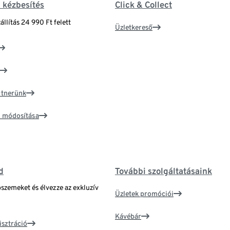
& kézbesítés
Click & Collect
állítás 24 990 Ft felett
Üzletkereső
artnerünk
ím módosítása
d
További szolgáltatásaink
bszemeket és élvezze az exkluzív
Üzletek promóciói
Kávébár
isztráció