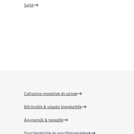
Sajtó
Cafissimo modellek és színek
Bőröndök & utazási kiegészítők
Ágyneműk & lepedők
Sporteszközök és sportfelszerelések