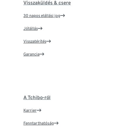
Visszaküldés & csere
30 napos elállási jog
Jótállás
Visszatérítés
Garancia
A Tchibo-ról
Karrier
Fenntarthatóság