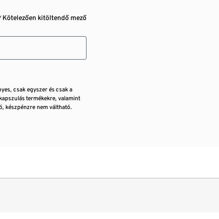
* Kötelezően kitöltendő mező
nyes, csak egyszer és csak a
kapszulás termékekre, valamint
, készpénzre nem váltható.