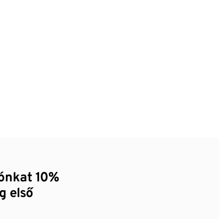
zónkat 10%
g első