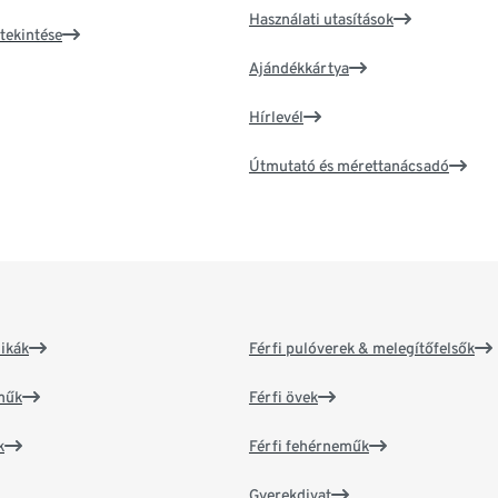
Használati utasítások
tekintése
Ajándékkártya
Hírlevél
Útmutató és mérettanácsadó
ikák
Férfi pulóverek & melegítőfelsők
műk
Férfi övek
k
Férfi fehérneműk
Gyerekdivat