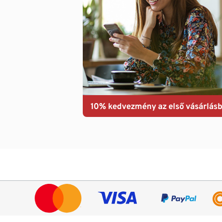
10% kedvezmény az első vásárlásb