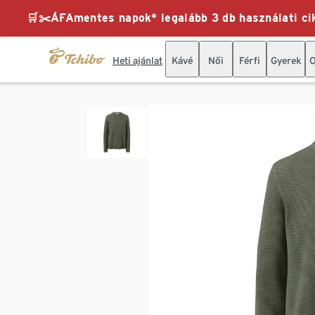
🛒✂️ÁFAmentes napok* legalább 3 db használati cik
Heti ajánlat
Kávé
Női
Férfi
Gyerek
O