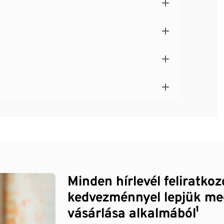
Minden hírlevél feliratko
kedvezménnyel lepjük me
vásárlása alkalmából¹