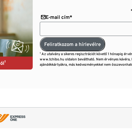
E-mail cím*
Feliratkozom a hírlevélre
¹ Az utalvány a sikeres regisztrációt követő 1 hónapig érvé
www.tchibo.hu oldalon beváltható. Nem érvényes kávéra, 
ól¹
ajándékkártyákra, más kedvezményekkel nem összevonható