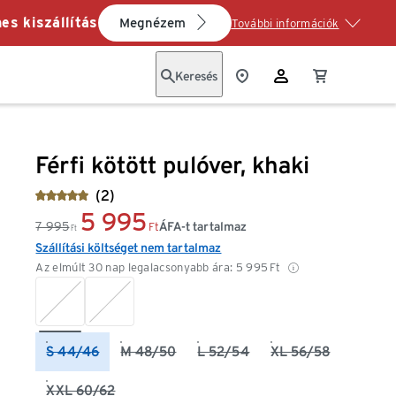
es kiszállítás
Megnézem
További információk
Keresés
Férfi kötött pulóver, khaki
(2)
5 995
7 995
ÁFA-t tartalmaz
Ft
Ft
Szállítási költséget nem tartalmaz
Az elmúlt 30 nap legalacsonyabb ára:
5 995
Ft
S 44/46
M 48/50
L 52/54
XL 56/58
XXL 60/62