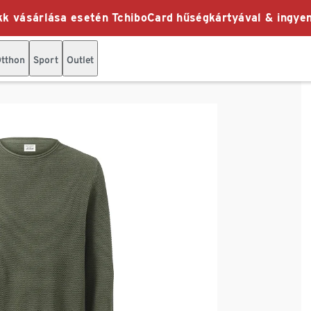
k vásárlása esetén TchiboCard hűségkártyával & ingyen
tthon
Sport
Outlet