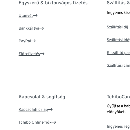
Egyszerű & biztonságos fizetés
Szállítás 
Ingyenes kisz
Utánvét
Szállítási díj
Bankkártya
Szállítási idő
PayPal
Kiszállító p
Előrefizetés
Szállítási c
Kapcsolat & segítség
TchiboCar
Gyűjtse a ba
Kapcsolati űrlap
előnyöket.
Tchibo Online fiók
Ingyenes reg