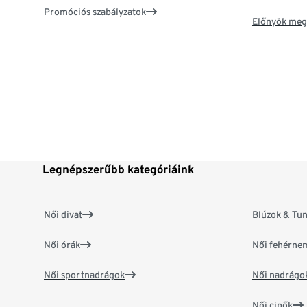
Promóciós szabályzatok
Előnyök meg
Legnépszerűbb kategóriáink
Női divat
Blúzok & Tun
Női órák
Női fehérne
Női sportnadrágok
Női nadrágo
Női cipők