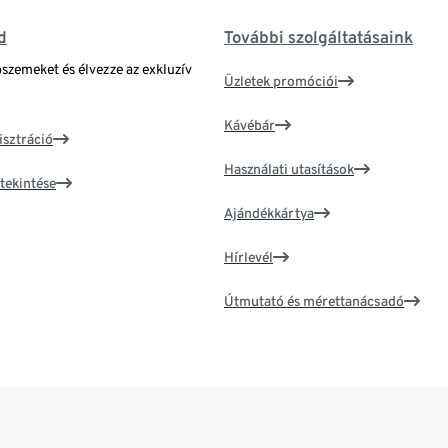
d
További szolgáltatásaink
bszemeket és élvezze az exkluzív
Üzletek promóciói
Kávébár
isztráció
Használati utasítások
tekintése
Ajándékkártya
Hírlevél
Útmutató és mérettanácsadó