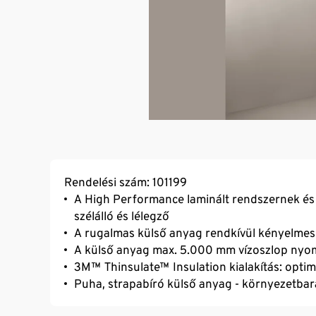
Rendelési szám: 101199
A High Performance laminált rendszernek és 
szélálló és lélegző
A rugalmas külső anyag rendkívül kényelmes v
A külső anyag max. 5.000 mm vízoszlop nyom
3M™ Thinsulate™ Insulation kialakítás: optim
Puha, strapabíró külső anyag - környezetba