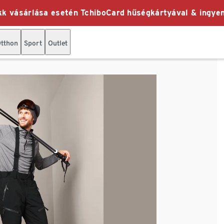
k vásárlása esetén TchiboCard hűségkártyával & ingyen
tthon
Sport
Outlet