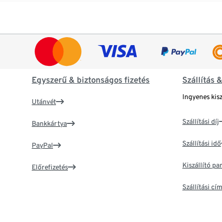
Egyszerű & biztonságos fizetés
Szállítás 
Ingyenes kisz
Utánvét
Szállítási díj
Bankkártya
Szállítási idő
PayPal
Kiszállító p
Előrefizetés
Szállítási c