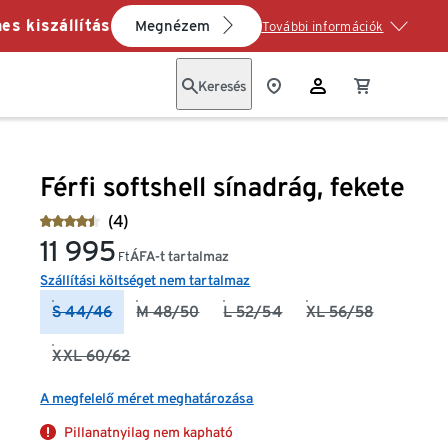
es kiszállítás
Megnézem
További információk
Keresés
Férfi softshell sínadrág, fekete
(4)
11 995
ÁFA-t tartalmaz
Ft
Szállítási költséget nem tartalmaz
S 44/46
M 48/50
L 52/54
XL 56/58
XXL 60/62
A megfelelő méret meghatározása
Pillanatnyilag nem kapható