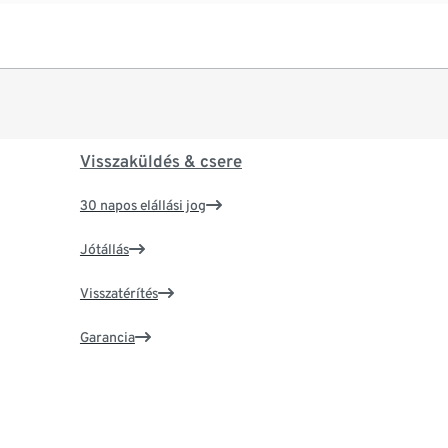
Visszaküldés & csere
30 napos elállási jog
Jótállás
Visszatérítés
Garancia