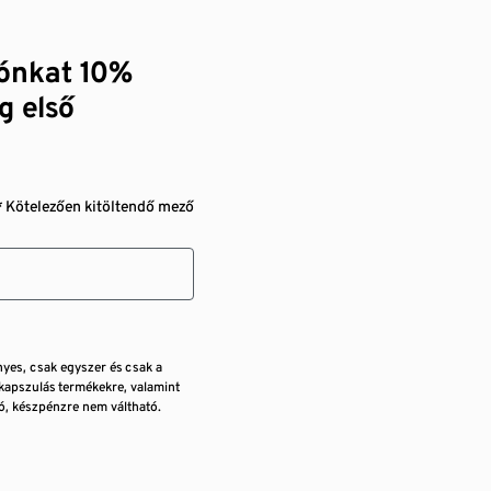
zónkat 10%
g első
* Kötelezően kitöltendő mező
nyes, csak egyszer és csak a
kapszulás termékekre, valamint
, készpénzre nem váltható.