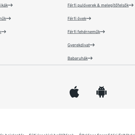
ikák
Férfi pulóverek & melegítőfelsők
műk
Férfi övek
k
Férfi fehérneműk
Gyerekdivat
Babaruhák
appleinc
android