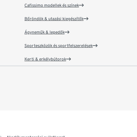
Cafissimo modellek és színek
Bőröndök & utazási kiegészítők
Ágyneműk & lepedők
Sporteszközök és sportfelszerelések
Kerti & erkélybútorok