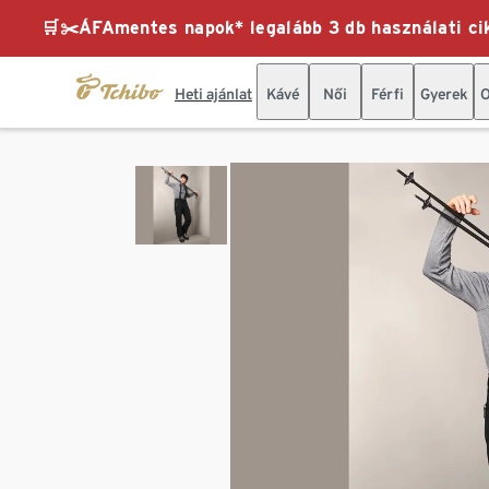
🛒✂️ÁFAmentes napok* legalább 3 db használati cik
Heti ajánlat
Kávé
Női
Férfi
Gyerek
O