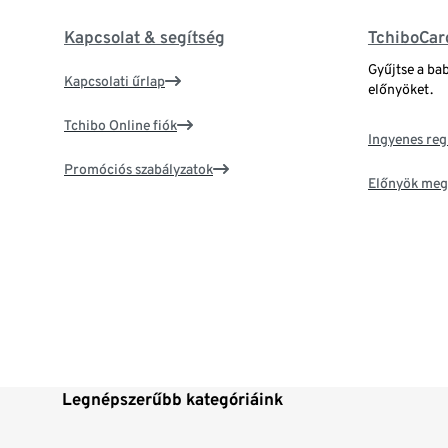
Kapcsolat & segítség
TchiboCar
Gyűjtse a ba
Kapcsolati űrlap
előnyöket.
Tchibo Online fiók
Ingyenes reg
Promóciós szabályzatok
Előnyök meg
Legnépszerűbb kategóriáink