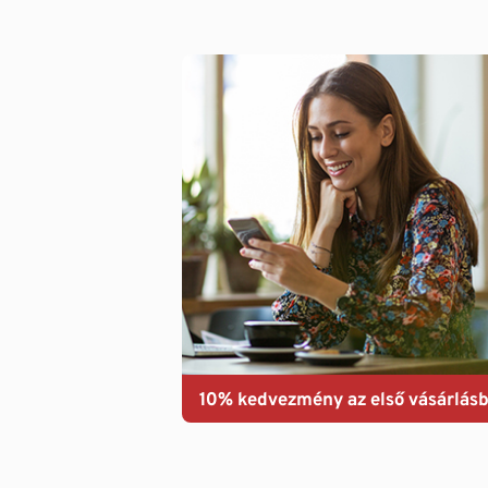
10% kedvezmény az első vásárlásb