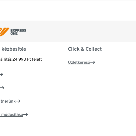
& kézbesítés
Click & Collect
állítás 24 990 Ft felett
Üzletkereső
artnerünk
ím módosítása