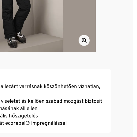
a lezárt varrásnak köszönhetően vízhatlan,
iseletet és kellően szabad mozgást biztosít
ásának áll ellen
ális hőszigetelés
rát ecorepel® impregnálással