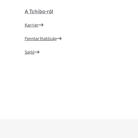
A Tchibo-ról
Karrier
Fenntarthatóság
Sajtó