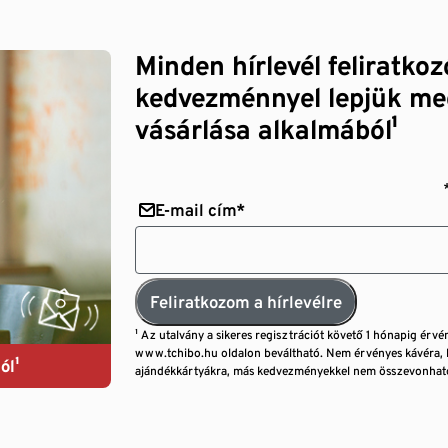
Minden hírlevél feliratko
kedvezménnyel lepjük me
vásárlása alkalmából¹
E-mail cím*
Feliratkozom a hírlevélre
¹ Az utalvány a sikeres regisztrációt követő 1 hónapig érvé
www.tchibo.hu oldalon beváltható. Nem érvényes kávéra, 
ól¹
ajándékkártyákra, más kedvezményekkel nem összevonható