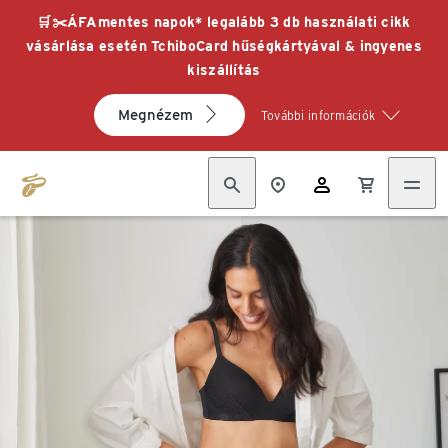
🛒✂️ÁFAmentes napok* legalább 3 db használati cikk
vásárlása esetén TchiboCard hűségkártyával & ingyenes
kiszállítás
Megnézem
További információk