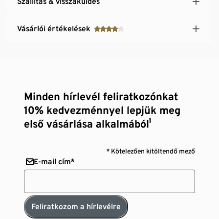
Szállítás & visszaküldés
Vásárlói értékelések
Minden hírlevél feliratkozónkat
10% kedvezménnyel lepjük meg
első vásárlása alkalmából¹
* Kötelezően kitöltendő mező
E-mail cím*
Feliratkozom a hírlevélre