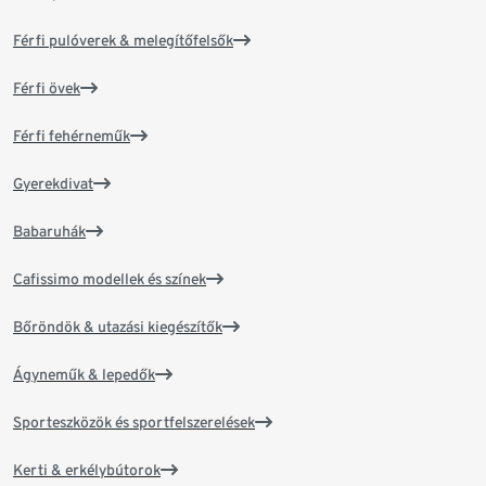
Férfi pulóverek & melegítőfelsők
Férfi övek
Férfi fehérneműk
Gyerekdivat
Babaruhák
Cafissimo modellek és színek
Bőröndök & utazási kiegészítők
Ágyneműk & lepedők
Sporteszközök és sportfelszerelések
Kerti & erkélybútorok