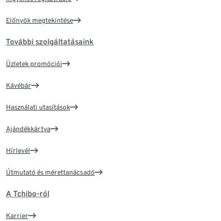
Előnyök megtekintése
További szolgáltatásaink
Üzletek promóciói
Kávébár
Használati utasítások
Ajándékkártya
Hírlevél
Útmutató és mérettanácsadó
A Tchibo-ról
Karrier