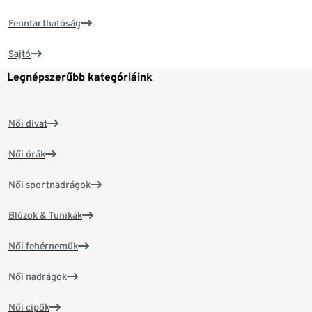
Fenntarthatóság
Sajtó
Legnépszerűbb kategóriáink
Női divat
Női órák
Női sportnadrágok
Blúzok & Tunikák
Női fehérneműk
Női nadrágok
Női cipők