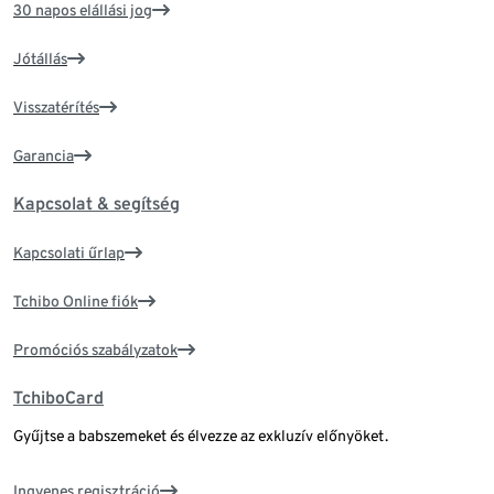
30 napos elállási jog
Jótállás
Visszatérítés
Garancia
Kapcsolat & segítség
Kapcsolati űrlap
Tchibo Online fiók
Promóciós szabályzatok
TchiboCard
Gyűjtse a babszemeket és élvezze az exkluzív előnyöket.
Ingyenes regisztráció