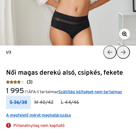
1/3
Női magas derekú alsó, csipkés, fekete
(3)
1 995
ÁFA-t tartalmaz
Szállítási költséget nem tartalmaz
Ft
S 36/38
M 40/42
L 44/46
A megfelelő méret meghatározása
Pillanatnyilag nem kapható