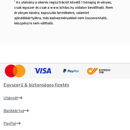
¹ Az utalvány a sikeres regisztrációt követő 1 hónapig érvényes,
csak egyszer és csak a www.tchibo.hu oldalon beváltható. Nem
érvényes kávéra, kapszulás termékekre, valamint
ajándékkártyákra, más kedvezményekkel nem összevonható,
készpénzre nem váltható.
Egyszerű & biztonságos fizetés
Utánvét
Bankkártya
PayPal