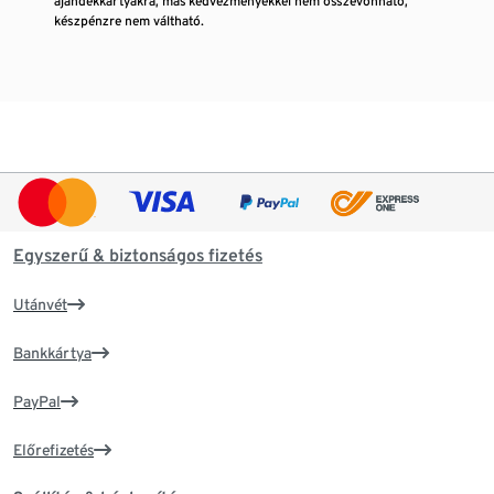
ajándékkártyákra, más kedvezményekkel nem összevonható,
készpénzre nem váltható.
Egyszerű & biztonságos fizetés
Utánvét
Bankkártya
PayPal
Előrefizetés