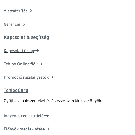
Visszatérítés
Garancia
Kapcsolat & segítség
Kapcsolati űrlap
Tchibo Online fiók
Promóciós szabályzatok
TchiboCard
Gyűjtse a babszemeket és élvezze az exkluzív előnyöket.
Ingyenes regisztráció
Előnyök megtekintése