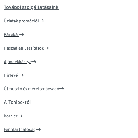
További szolgáltatásaink
Üzletek promóciói
Kávébár
Használati utasítások
Ajándékkártya
Hírlevél
Útmutató és mérettanácsadó
A Tchibo-ról
Karrier
Fenntarthatóság