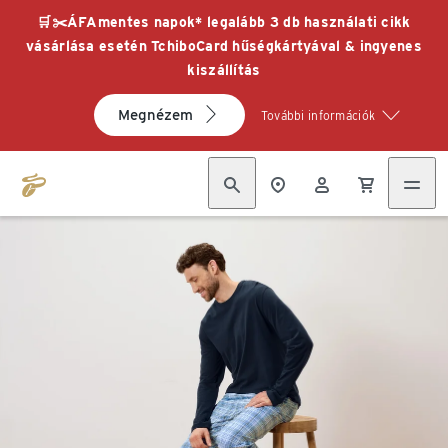
🛒✂️ÁFAmentes napok* legalább 3 db használati cikk
vásárlása esetén TchiboCard hűségkártyával & ingyenes
kiszállítás
Megnézem
További információk