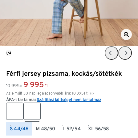
1/4
Férfi jersey pizsama, kockás/sötétkék
9 995
10 995
Ft
Ft
Az elmúlt 30 nap legalacsonyabb ára:
10 995
Ft
ÁFA-t tartalmaz
Szállítási költséget nem tartalmaz
S 44/46
M 48/50
L 52/54
XL 56/58