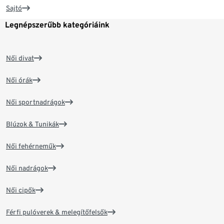
Sajtó
Legnépszerűbb kategóriáink
Női divat
Női órák
Női sportnadrágok
Blúzok & Tunikák
Női fehérneműk
Női nadrágok
Női cipők
Férfi pulóverek & melegítőfelsők