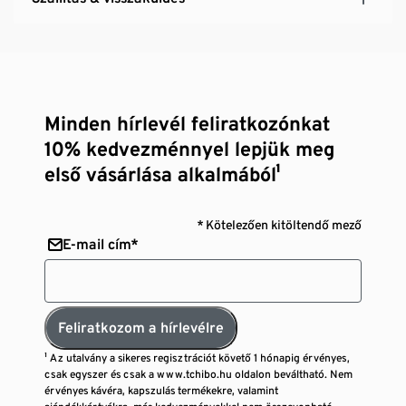
Minden hírlevél feliratkozónkat
10% kedvezménnyel lepjük meg
első vásárlása alkalmából¹
* Kötelezően kitöltendő mező
E-mail cím*
Feliratkozom a hírlevélre
¹ Az utalvány a sikeres regisztrációt követő 1 hónapig érvényes,
csak egyszer és csak a www.tchibo.hu oldalon beváltható. Nem
érvényes kávéra, kapszulás termékekre, valamint