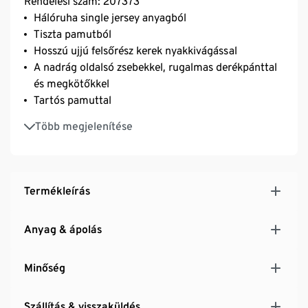
Rendelési szám: 207373
Hálóruha single jersey anyagból
Tiszta pamutból
Hosszú ujjú felsőrész kerek nyakkivágással
A nadrág oldalsó zsebekkel, rugalmas derékpánttal
és megkötőkkel
Tartós pamuttal
GOTS organic – konverziós anyagokból, CU 809415
Több megjelenítése
minősített
Termékleírás
Anyag & ápolás
Minőség
Szállítás & visszaküldés