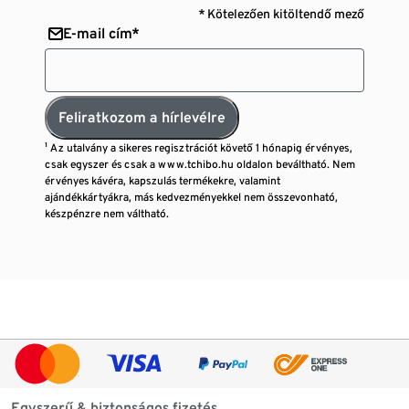
* Kötelezően kitöltendő mező
E-mail cím*
Feliratkozom a hírlevélre
¹ Az utalvány a sikeres regisztrációt követő 1 hónapig érvényes,
csak egyszer és csak a www.tchibo.hu oldalon beváltható. Nem
érvényes kávéra, kapszulás termékekre, valamint
ajándékkártyákra, más kedvezményekkel nem összevonható,
készpénzre nem váltható.
Egyszerű & biztonságos fizetés