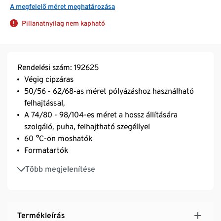
A megfelelő méret meghatározása
Pillanatnyilag nem kapható
Rendelési szám: 192625
Végig cipzáras
50/56 - 62/68-as méret pólyázáshoz használható
felhajtással,
A 74/80 - 98/104-es méret a hossz állítására
szolgáló, puha, felhajtható szegéllyel
60 °C-on moshatók
Formatartók
3 különböző dizájn
Több megjelenítése
Termékleírás