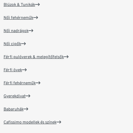
Blúzok & Tunikák
Női fehérneműk
Női nadrágok
Női cipők
Férfi pulóverek & melegítőfelsők
Férfi övek
Férfi fehérneműk
Gyerekdivat
Babaruhák
Cafissimo modellek és színek