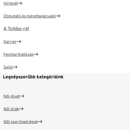
Hírlevél
Útmutató és mérettanácsadó
A Tchibo-ról
Karrier
Fenntarthatóság
Sajtó
Legnépszerűbb kategóriáink
Női divat
Női órák
Női sportnadrágok