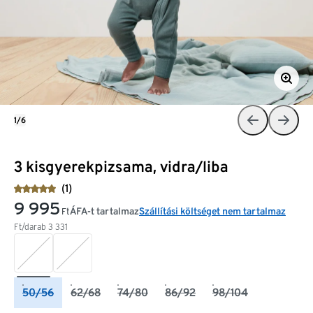
1/6
3 kisgyerekpizsama, vidra/liba
(1)
9 995
ÁFA-t tartalmaz
Szállítási költséget nem tartalmaz
Ft
Ft/darab
3 331
50/56
62/68
74/80
86/92
98/104