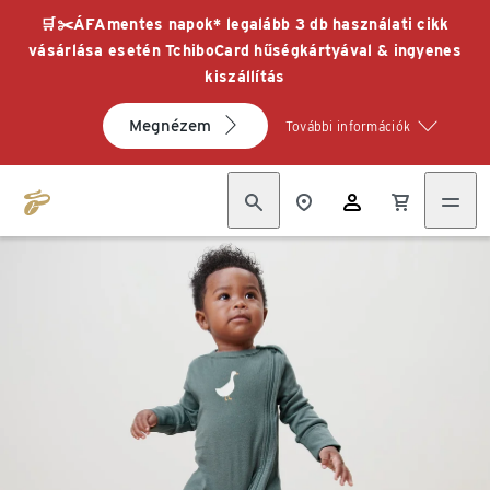
🛒✂️ÁFAmentes napok* legalább 3 db használati cikk
vásárlása esetén TchiboCard hűségkártyával & ingyenes
kiszállítás
Megnézem
További információk