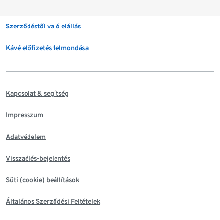
Szerződéstől való elállás
Kávé előfizetés felmondása
Kapcsolat & segítség
Impresszum
Adatvédelem
Visszaélés-bejelentés
Süti (cookie) beállítások
Általános Szerződési Feltételek