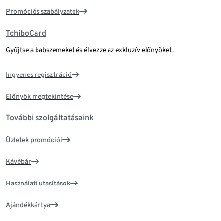
Promóciós szabályzatok
TchiboCard
Gyűjtse a babszemeket és élvezze az exkluzív előnyöket.
Ingyenes regisztráció
Előnyök megtekintése
További szolgáltatásaink
Üzletek promóciói
Kávébár
Használati utasítások
Ajándékkártya