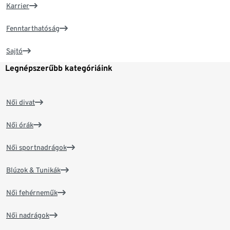
Karrier
Fenntarthatóság
Sajtó
Legnépszerűbb kategóriáink
Női divat
Női órák
Női sportnadrágok
Blúzok & Tunikák
Női fehérneműk
Női nadrágok