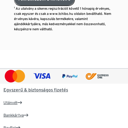
¹ Az utalvány a sikeres regisztrációt követő 1 hónapig érvényes,
csak egyszer és csak a www.tchibo.hu oldalon beváltható. Nem
érvényes kávéra, kapszulás termékekre, valamint
ajándékkártyákra, más kedvezményekkel nem összevonható,
készpénzre nem váltható.
Egyszerű & biztonságos fizetés
Utánvét
Bankkártya
PayPal