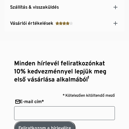
Szállítás & visszaküldés
Vásárlói értékelések
Minden hírlevél feliratkozónkat
10% kedvezménnyel lepjük meg
első vásárlása alkalmából¹
* Kötelezően kitöltendő mező
E-mail cím*
Feliratkozom a hírlevélre