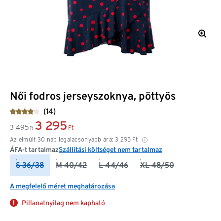
Női fodros jerseyszoknya, pöttyös
(14)
3 295
3 495
Ft
Ft
Az elmúlt 30 nap legalacsonyabb ára:
3 295
Ft
ÁFA-t tartalmaz
Szállítási költséget nem tartalmaz
S 36/38
M 40/42
L 44/46
XL 48/50
A megfelelő méret meghatározása
Pillanatnyilag nem kapható