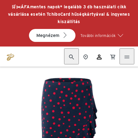
🛒✂️ÁFAmentes napok* legalább 3 db használati cikk
vásárlása esetén TchiboCard hűségkártyával & ingyenes
kiszállítás
Megnézem
További információk