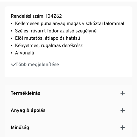
Rendelési szám: 104262
Kellemesen puha anyag magas viszkóztartalommal
Széles, rávarrt fodor az alsó szegélynél
Elöl mutatós, átlapolós hatású
Kényelmes, rugalmas derékrész
A-vonalú
Elasztánnal: formatartó, tökéletesen áll, rendkívül
Több megjelenítése
kényelmes viselet
Termékleírás
Anyag & ápolás
Minőség