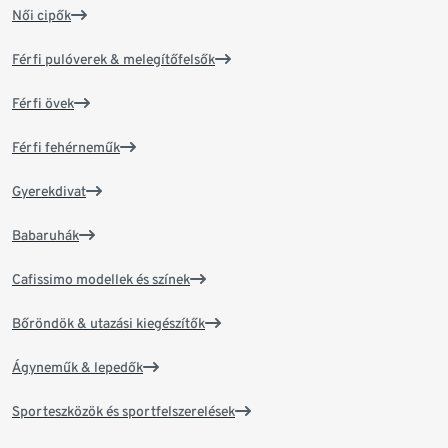
Női cipők
Férfi pulóverek & melegítőfelsők
Férfi övek
Férfi fehérneműk
Gyerekdivat
Babaruhák
Cafissimo modellek és színek
Bőröndök & utazási kiegészítők
Ágyneműk & lepedők
Sporteszközök és sportfelszerelések