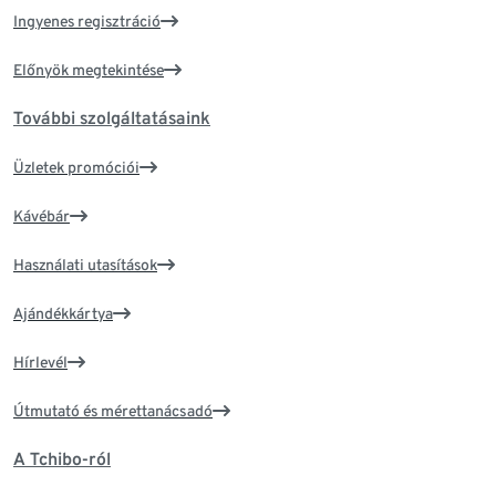
Ingyenes regisztráció
Előnyök megtekintése
További szolgáltatásaink
Üzletek promóciói
Kávébár
Használati utasítások
Ajándékkártya
Hírlevél
Útmutató és mérettanácsadó
A Tchibo-ról