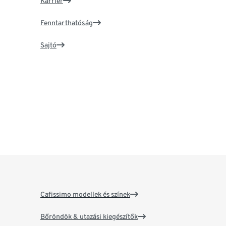
Karrier
Fenntarthatóság
Sajtó
Cafissimo modellek és színek
Bőröndök & utazási kiegészítők