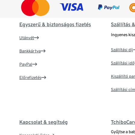
Egyszerű & biztonságos fizetés
Szállítás 
Ingyenes kisz
Utánvét
Szállítási díj
Bankkártya
Szállítási idő
PayPal
Kiszállító p
Előrefizetés
Szállítási c
Kapcsolat & segítség
TchiboCar
Gyűjtse a ba