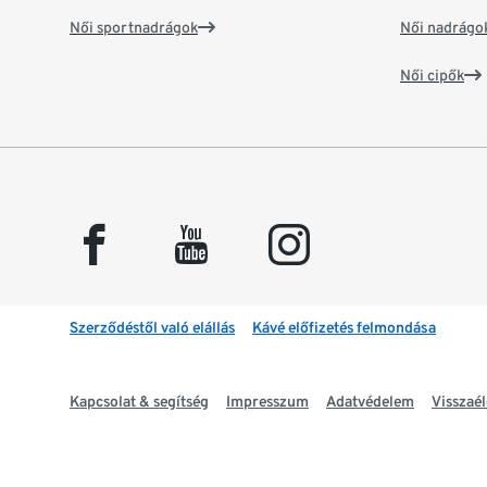
Női sportnadrágok
Női nadrágo
Női cipők
facebook
youtube
instagram
Szerződéstől való elállás
Kávé előfizetés felmondása
Kapcsolat & segítség
Impresszum
Adatvédelem
Visszaél