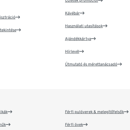
Üzletek promóciói
Kávébár
isztráció
Használati utasítások
tekintése
Ajándékkártya
Hírlevél
Útmutató és mérettanácsadó
ikák
Férfi pulóverek & melegítőfelsők
műk
Férfi övek