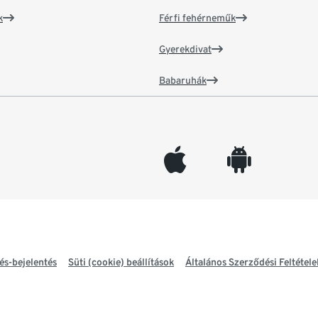
k
Férfi fehérneműk
Gyerekdivat
Babaruhák
appleinc
android
és-bejelentés
Süti (cookie) beállítások
Általános Szerződési Feltétele