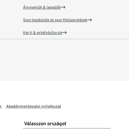
Ágyneműk & lepedők
Sporteszközök és sportfelszerelések
Kerti & erkélybútorok
k
Akadálymentességi nyilatkozat
Válasszon országot