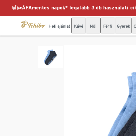
🛒✂️ÁFAmentes napok* legalább 3 db használati cik
Heti ajánlat
Kávé
Női
Férfi
Gyerek
O