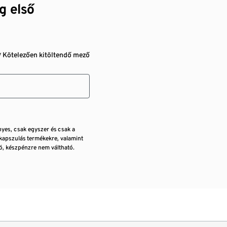
g első
* Kötelezően kitöltendő mező
nyes, csak egyszer és csak a
kapszulás termékekre, valamint
, készpénzre nem váltható.