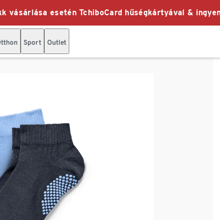
k vásárlása esetén TchiboCard hűségkártyával & ingyen
tthon
Sport
Outlet