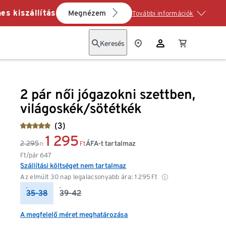
es kiszállítás
Megnézem
További információk
Keresés
2 pár női jógazokni szettben,
világoskék/sötétkék
(3)
1 295
2 295
ÁFA-t tartalmaz
Ft
Ft
Ft/pár
647
Szállítási költséget nem tartalmaz
Az elmúlt 30 nap legalacsonyabb ára:
1 295
Ft
35-38
39-42
A megfelelő méret meghatározása