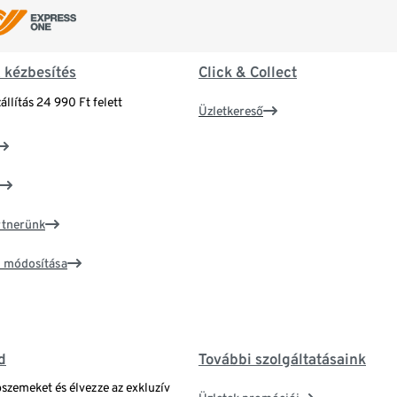
& kézbesítés
Click & Collect
állítás 24 990 Ft felett
Üzletkereső
artnerünk
ím módosítása
d
További szolgáltatásaink
bszemeket és élvezze az exkluzív