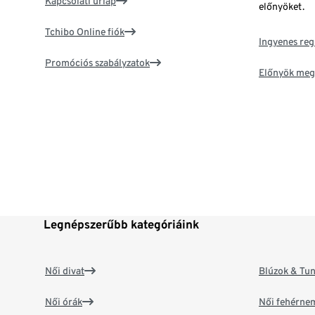
Kapcsolati űrlap
előnyöket.
Tchibo Online fiók
Ingyenes reg
Promóciós szabályzatok
Előnyök meg
Legnépszerűbb kategóriáink
Női divat
Blúzok & Tun
Női órák
Női fehérne