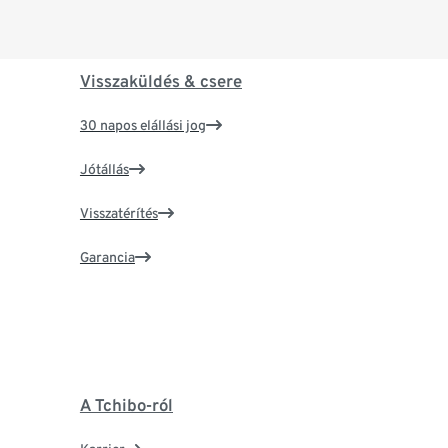
Visszaküldés & csere
30 napos elállási jog
Jótállás
Visszatérítés
Garancia
A Tchibo-ról