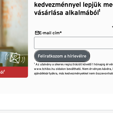
kedvezménnyel lepjük me
vásárlása alkalmából¹
E-mail cím*
Feliratkozom a hírlevélre
¹ Az utalvány a sikeres regisztrációt követő 1 hónapig érvé
www.tchibo.hu oldalon beváltható. Nem érvényes kávéra, 
ól¹
ajándékkártyákra, más kedvezményekkel nem összevonható