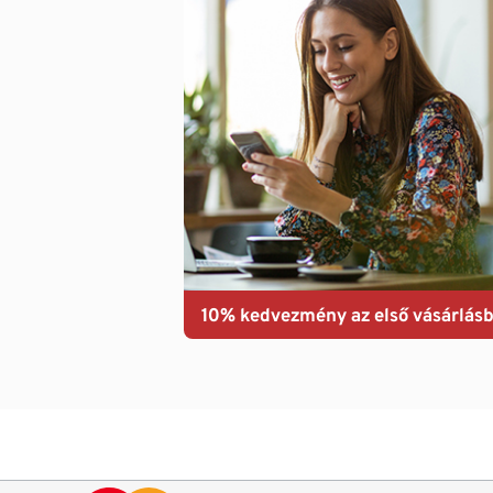
10% kedvezmény az első vásárlásb