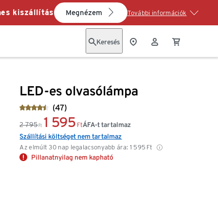
es kiszállítás
Megnézem
További információk
Keresés
LED-es olvasólámpa
(47)
1 595
2 795
ÁFA-t tartalmaz
Ft
Ft
Szállítási költséget nem tartalmaz
Az elmúlt 30 nap legalacsonyabb ára:
1 595
Ft
Pillanatnyilag nem kapható