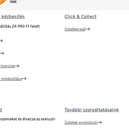
& kézbesítés
Click & Collect
állítás 24 990 Ft felett
Üzletkereső
artnerünk
ím módosítása
d
További szolgáltatásaink
bszemeket és élvezze az exkluzív
Üzletek promóciói