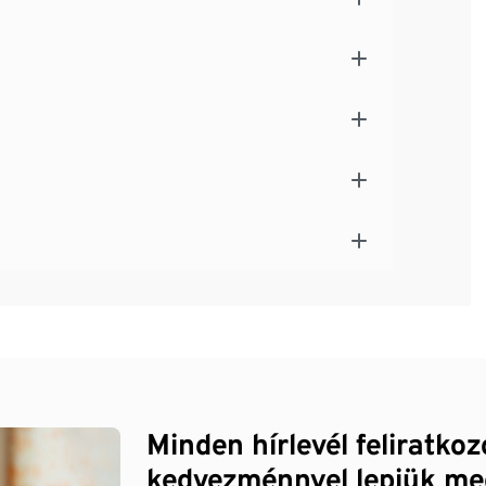
Minden hírlevél feliratko
kedvezménnyel lepjük me