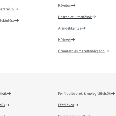
Kávébár
isztráció
Használati utasítások
tekintése
Ajándékkártya
Hírlevél
Útmutató és mérettanácsadó
ikák
Férfi pulóverek & melegítőfelsők
műk
Férfi övek