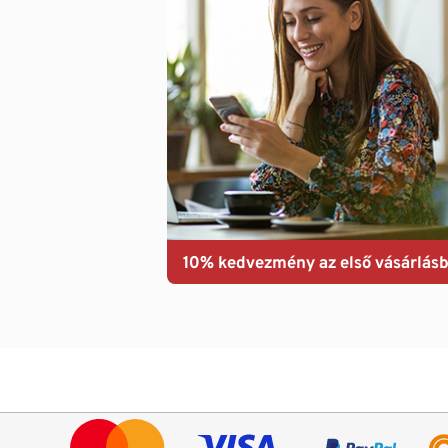
10% kedvezmény az első vásárlásb