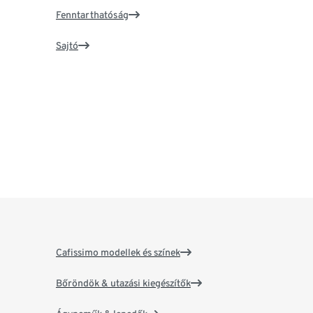
Fenntarthatóság
Sajtó
Cafissimo modellek és színek
Bőröndök & utazási kiegészítők