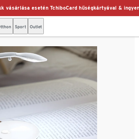
k vásárlása esetén TchiboCard hűségkártyával & ingyen
tthon
Sport
Outlet