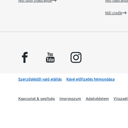
Női sportnadrágok
Női nadrágo
Női cipők
facebook
youtube
instagram
Szerződéstől való elállás
Kávé előfizetés felmondása
Kapcsolat & segítség
Impresszum
Adatvédelem
Visszaél