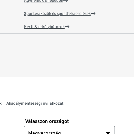
Ágyneműk & lepedők
Sporteszközök és sportfelszerelések
Kerti & erkélybútorok
k
Akadálymentességi nyilatkozat
Válasszon országot
Magyarország