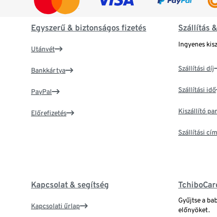
Egyszerű & biztonságos fizetés
Szállítás 
Ingyenes kisz
Utánvét
Szállítási díj
Bankkártya
Szállítási idő
PayPal
Kiszállító p
Előrefizetés
Szállítási c
Kapcsolat & segítség
TchiboCar
Gyűjtse a ba
Kapcsolati űrlap
előnyöket.