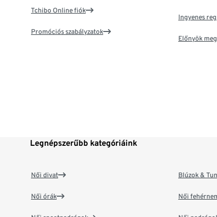
Tchibo Online fiók
Ingyenes reg
Promóciós szabályzatok
Előnyök meg
Legnépszerűbb kategóriáink
Női divat
Blúzok & Tun
Női órák
Női fehérne