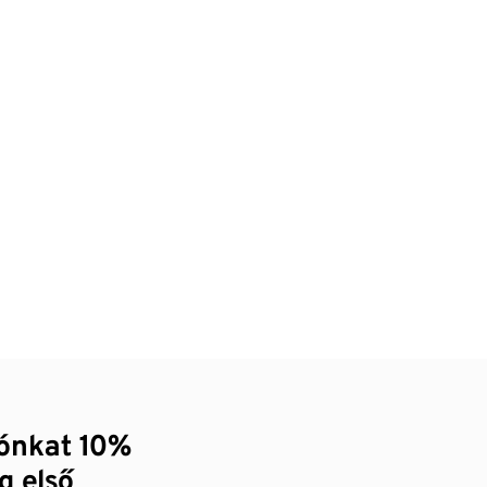
zónkat 10%
g első