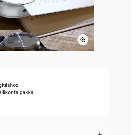
ágításhoz
zilikontalpakkal