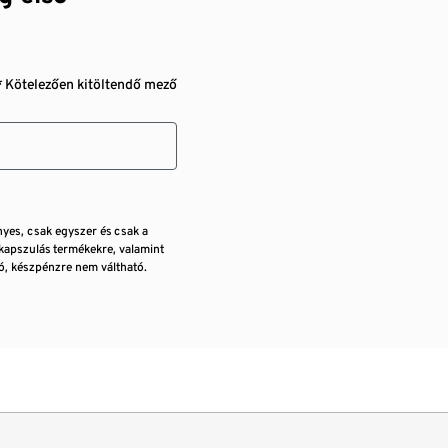
* Kötelezően kitöltendő mező
nyes, csak egyszer és csak a
kapszulás termékekre, valamint
, készpénzre nem váltható.