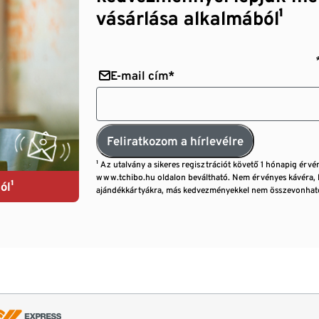
vásárlása alkalmából¹
E-mail cím*
Feliratkozom a hírlevélre
¹ Az utalvány a sikeres regisztrációt követő 1 hónapig érvé
www.tchibo.hu oldalon beváltható. Nem érvényes kávéra, 
ól¹
ajándékkártyákra, más kedvezményekkel nem összevonható