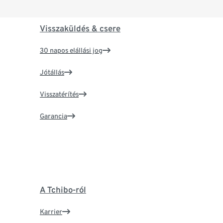
Visszaküldés & csere
30 napos elállási jog
Jótállás
Visszatérítés
Garancia
A Tchibo-ról
Karrier