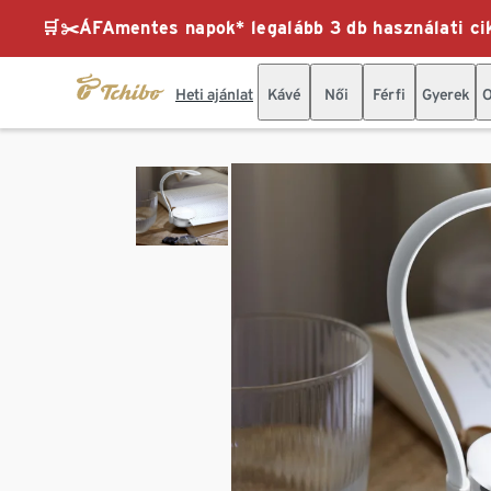
🛒✂️ÁFAmentes napok* legalább 3 db használati cik
Heti ajánlat
Kávé
Női
Férfi
Gyerek
O