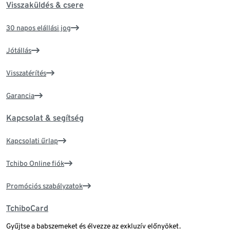
Visszaküldés & csere
30 napos elállási jog
Jótállás
Visszatérítés
Garancia
Kapcsolat & segítség
Kapcsolati űrlap
Tchibo Online fiók
Promóciós szabályzatok
TchiboCard
Gyűjtse a babszemeket és élvezze az exkluzív előnyöket.