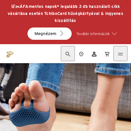
🛒✂️ÁFAmentes napok* legalább 3 db használati cikk
vásárlása esetén TchiboCard hűségkártyával & ingyenes
kiszállítás
Megnézem
További információk