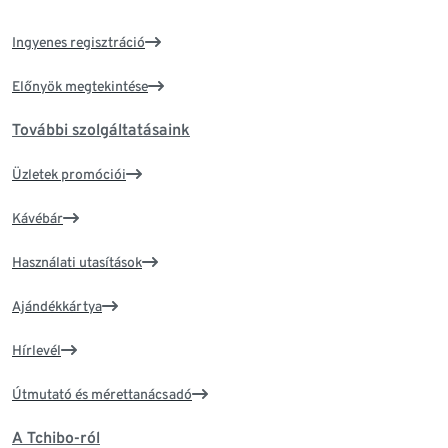
Ingyenes regisztráció
Előnyök megtekintése
További szolgáltatásaink
Üzletek promóciói
Kávébár
Használati utasítások
Ajándékkártya
Hírlevél
Útmutató és mérettanácsadó
A Tchibo-ról