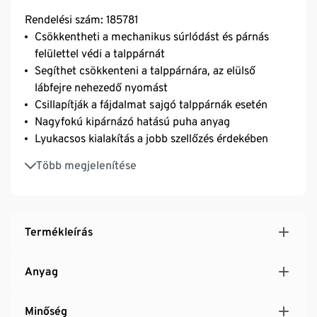
Rendelési szám: 185781
Csökkentheti a mechanikus súrlódást és párnás
felülettel védi a talppárnát
Segíthet csökkenteni a talppárnára, az elülső
lábfejre nehezedő nyomást
Csillapítják a fájdalmat sajgó talppárnák esetén
Nagyfokú kipárnázó hatású puha anyag
Lyukacsos kialakítás a jobb szellőzés érdekében
A belebújós formának köszönhetően nem csúsznak
Több megjelenítése
el viselés közben
Ergonomikus kialakítás - minden mérethez illik
Újrafelhasználhatók és lemoshatók
Jól használható zokni és harisnya alatt
Termékleírás
1 pár
Anyag
Minőség