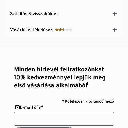
Szállítás & visszaküldés
Vásárlói értékelések
Minden hírlevél feliratkozónkat
10% kedvezménnyel lepjük meg
első vásárlása alkalmából¹
* Kötelezően kitöltendő mező
E-mail cím*