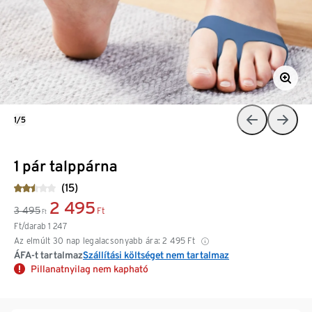
1/5
1 pár talppárna
(15)
2 495
3 495
Ft
Ft
Ft/darab
1 247
Az elmúlt 30 nap legalacsonyabb ára:
2 495
Ft
ÁFA-t tartalmaz
Szállítási költséget nem tartalmaz
Pillanatnyilag nem kapható