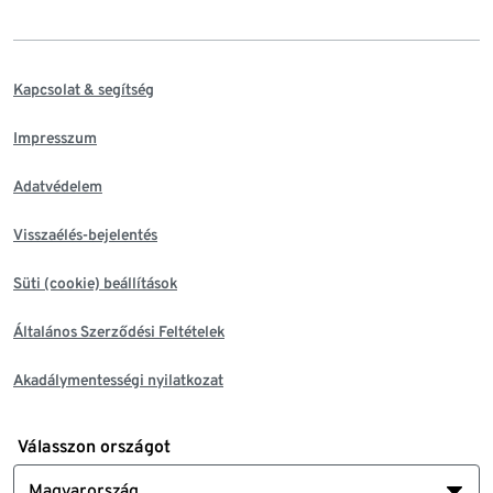
Kapcsolat & segítség
Impresszum
Adatvédelem
Visszaélés-bejelentés
Süti (cookie) beállítások
Általános Szerződési Feltételek
Akadálymentességi nyilatkozat
Válasszon országot
Magyarország