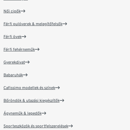
Női cipők
Férfi pulóverek & melegítőfelsők
Férfi övek
Férfi fehérneműk
Gyerekdivat
Babaruhák
Cafissimo modellek és színek
Bőröndök & utazási kiegészítők
Ágyneműk & lepedők
Sporteszközök és sportfelszerelések