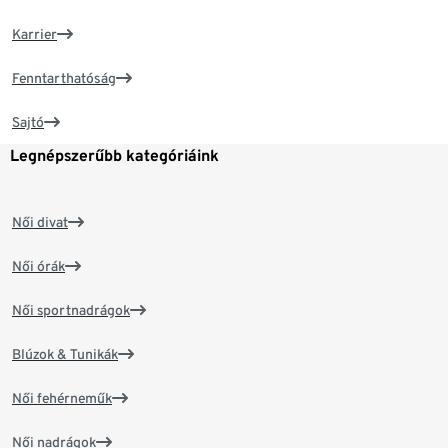
Karrier
Fenntarthatóság
Sajtó
Legnépszerűbb kategóriáink
Női divat
Női órák
Női sportnadrágok
Blúzok & Tunikák
Női fehérneműk
Női nadrágok