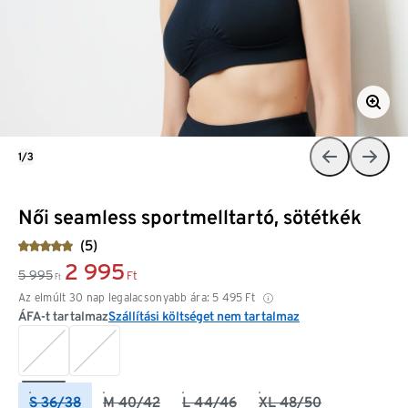
1/3
Női seamless sportmelltartó, sötétkék
(5)
2 995
5 995
Ft
Ft
Az elmúlt 30 nap legalacsonyabb ára:
5 495
Ft
ÁFA-t tartalmaz
Szállítási költséget nem tartalmaz
S 36/38
M 40/42
L 44/46
XL 48/50