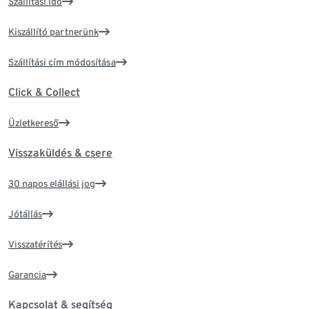
Szállítási idő
Kiszállító partnerünk
Szállítási cím módosítása
Click & Collect
Üzletkereső
Visszaküldés & csere
30 napos elállási jog
Jótállás
Visszatérítés
Garancia
Kapcsolat & segítség