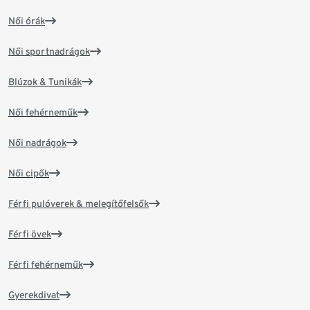
Női órák
Női sportnadrágok
Blúzok & Tunikák
Női fehérneműk
Női nadrágok
Női cipők
Férfi pulóverek & melegítőfelsők
Férfi övek
Férfi fehérneműk
Gyerekdivat