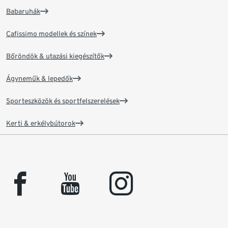
Babaruhák
Cafissimo modellek és színek
Bőröndök & utazási kiegészítők
Ágyneműk & lepedők
Sporteszközök és sportfelszerelések
Kerti & erkélybútorok
facebook
youtube
instagram