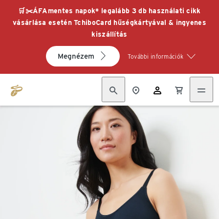
🛒✂️ÁFAmentes napok* legalább 3 db használati cikk
vásárlása esetén TchiboCard hűségkártyával & ingyenes
kiszállítás
Megnézem
További információk