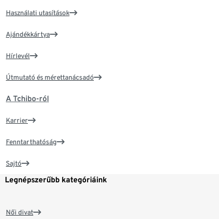
Használati utasítások
Ajándékkártya
Hírlevél
Útmutató és mérettanácsadó
A Tchibo-ról
Karrier
Fenntarthatóság
Sajtó
Legnépszerűbb kategóriáink
Női divat