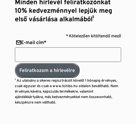
Minden hírlevél feliratkozónkat
10% kedvezménnyel lepjük meg
első vásárlása alkalmából¹
* Kötelezően kitöltendő mező
E-mail cím*
Feliratkozom a hírlevélre
¹ Az utalvány a sikeres regisztrációt követő 1 hónapig érvényes,
csak egyszer és csak a www.tchibo.hu oldalon beváltható. Nem
érvényes kávéra, kapszulás termékekre, valamint
ajándékkártyákra, más kedvezményekkel nem összevonható,
készpénzre nem váltható.