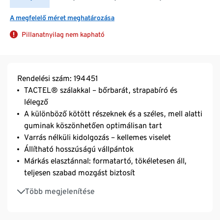
A megfelelő méret meghatározása
Pillanatnyilag nem kapható
Rendelési szám: 194451
TACTEL® szálakkal – bőrbarát, strapabíró és
lélegző
A különböző kötött részeknek és a széles, mell alatti
guminak köszönhetően optimálisan tart
Varrás nélküli kidolgozás – kellemes viselet
Állítható hosszúságú vállpántok
Márkás elasztánnal: formatartó, tökéletesen áll,
teljesen szabad mozgást biztosít
3 fokozatban állítható SoftSeal® kapcsos zárórész,
Több megjelenítése
melynek szélessége arányosan igazodik a
kosármérethez