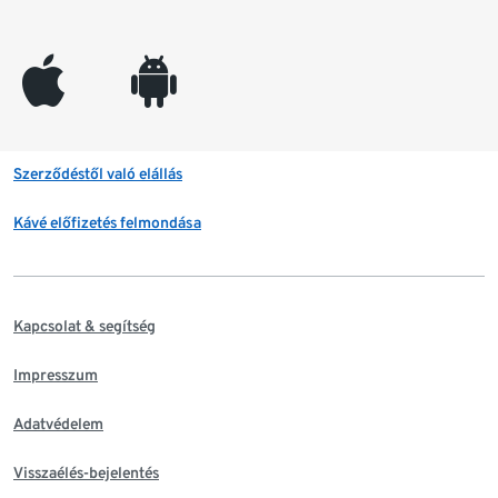
appleinc
android
Szerződéstől való elállás
Kávé előfizetés felmondása
Kapcsolat & segítség
Impresszum
Adatvédelem
Visszaélés-bejelentés