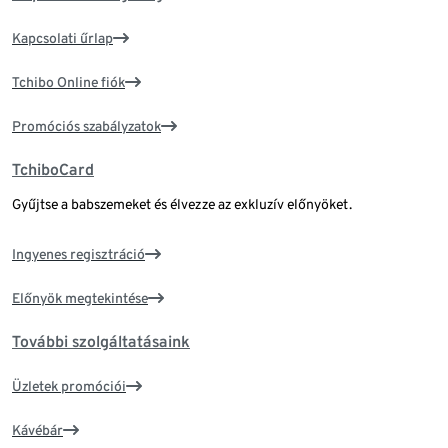
Kapcsolati űrlap
Tchibo Online fiók
Promóciós szabályzatok
TchiboCard
Gyűjtse a babszemeket és élvezze az exkluzív előnyöket.
Ingyenes regisztráció
Előnyök megtekintése
További szolgáltatásaink
Üzletek promóciói
Kávébár