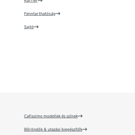
Karrier
Fenntarthatóság
Sajtó
Cafissimo modellek és színek
Bőröndök & utazási kiegészítők