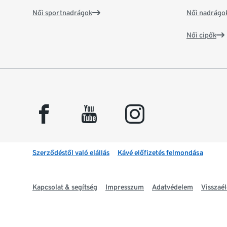
Női sportnadrágok
Női nadrágo
Női cipők
facebook
youtube
instagram
Szerződéstől való elállás
Kávé előfizetés felmondása
Kapcsolat & segítség
Impresszum
Adatvédelem
Visszaél