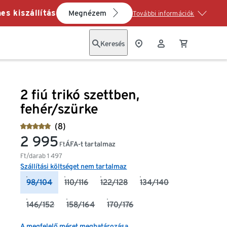
es kiszállítás
Megnézem
További információk
Keresés
2 fiú trikó szettben,
fehér/szürke
(8)
2 995
ÁFA-t tartalmaz
Ft
Ft/darab
1 497
Szállítási költséget nem tartalmaz
98/104
110/116
122/128
134/140
146/152
158/164
170/176
A megfelelő méret meghatározása