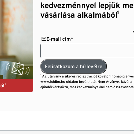
kedvezménnyel lepjük me
vásárlása alkalmából¹
E-mail cím*
Feliratkozom a hírlevélre
¹ Az utalvány a sikeres regisztrációt követő 1 hónapig érvé
www.tchibo.hu oldalon beváltható. Nem érvényes kávéra, 
ól¹
ajándékkártyákra, más kedvezményekkel nem összevonható