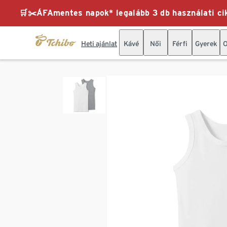
🛒✂️ÁFAmentes napok* legalább 3 db használati cik
Heti ajánlat
Kávé
Női
Férfi
Gyerek
O