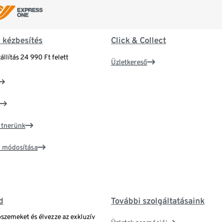
& kézbesítés
Click & Collect
állítás 24 990 Ft felett
Üzletkereső
artnerünk
ím módosítása
d
További szolgáltatásaink
bszemeket és élvezze az exkluzív