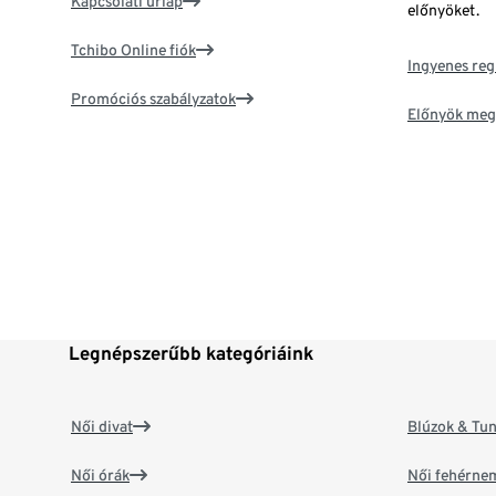
Kapcsolati űrlap
előnyöket.
Tchibo Online fiók
Ingyenes reg
Promóciós szabályzatok
Előnyök meg
Legnépszerűbb kategóriáink
Női divat
Blúzok & Tun
Női órák
Női fehérne