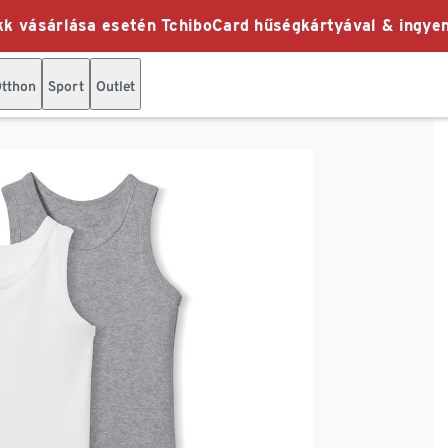
k vásárlása esetén TchiboCard hűségkártyával & ingyen
tthon
Sport
Outlet