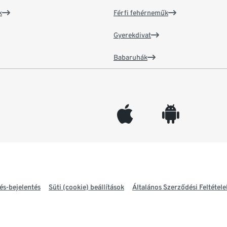
k
Férfi fehérneműk
Gyerekdivat
Babaruhák
appleinc
android
és-bejelentés
Süti (cookie) beállítások
Általános Szerződési Feltétele