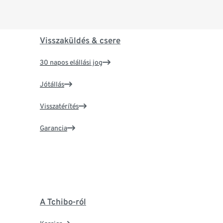
Visszaküldés & csere
30 napos elállási jog
Jótállás
Visszatérítés
Garancia
A Tchibo-ról