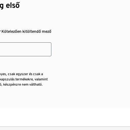
g első
* Kötelezően kitöltendő mező
nyes, csak egyszer és csak a
kapszulás termékekre, valamint
, készpénzre nem váltható.