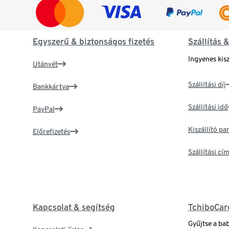
Egyszerű & biztonságos fizetés
Szállítás 
Ingyenes kisz
Utánvét
Szállítási díj
Bankkártya
Szállítási idő
PayPal
Kiszállító p
Előrefizetés
Szállítási c
Kapcsolat & segítség
TchiboCar
Gyűjtse a ba