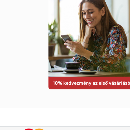
10% kedvezmény az első vásárlásb