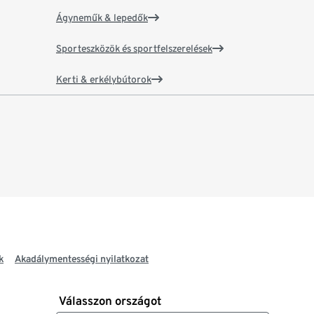
Ágyneműk & lepedők
Sporteszközök és sportfelszerelések
Kerti & erkélybútorok
k
Akadálymentességi nyilatkozat
Válasszon országot