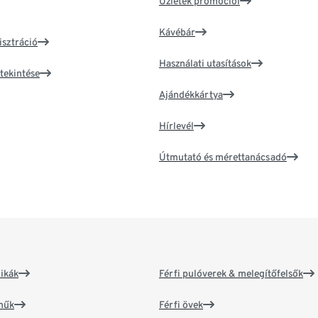
Üzletek promóciói
Kávébár
isztráció
Használati utasítások
tekintése
Ajándékkártya
Hírlevél
Útmutató és mérettanácsadó
ikák
Férfi pulóverek & melegítőfelsők
műk
Férfi övek