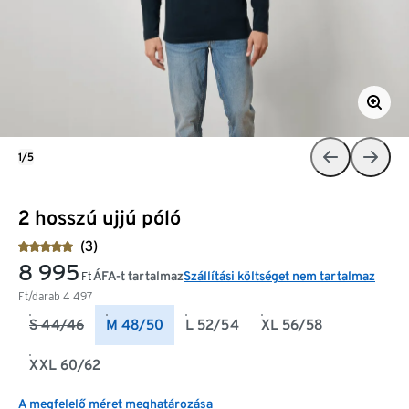
1/5
2 hosszú ujjú póló
(3)
8 995
ÁFA-t tartalmaz
Szállítási költséget nem tartalmaz
Ft
Ft/darab
4 497
S 44/46
M 48/50
L 52/54
XL 56/58
XXL 60/62
A megfelelő méret meghatározása