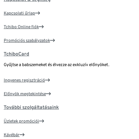
Kapcsolati űrlap
Tchibo Online fiók
Promóciós szabályzatok
TchiboCard
Gyűjtse a babszemeket és élvezze az exkluzív előnyöket.
Ingyenes regisztráció
Előnyök megtekintése
További szolgáltatásaink
Üzletek promóciói
Kávébár