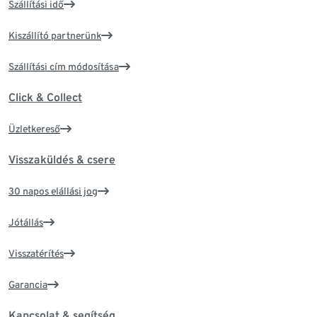
Szállítási idő
Kiszállító partnerünk
Szállítási cím módosítása
Click & Collect
Üzletkereső
Visszaküldés & csere
30 napos elállási jog
Jótállás
Visszatérítés
Garancia
Kapcsolat & segítség