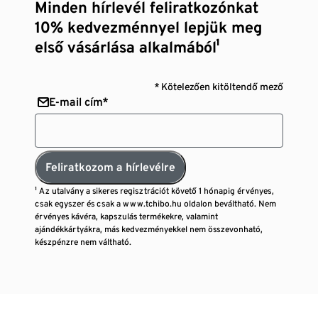
Minden hírlevél feliratkozónkat
10% kedvezménnyel lepjük meg
első vásárlása alkalmából¹
* Kötelezően kitöltendő mező
E-mail cím*
Feliratkozom a hírlevélre
¹ Az utalvány a sikeres regisztrációt követő 1 hónapig érvényes,
csak egyszer és csak a www.tchibo.hu oldalon beváltható. Nem
érvényes kávéra, kapszulás termékekre, valamint
ajándékkártyákra, más kedvezményekkel nem összevonható,
készpénzre nem váltható.