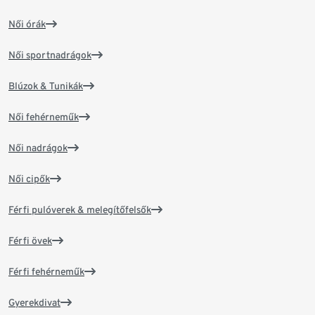
Női órák
Női sportnadrágok
Blúzok & Tunikák
Női fehérneműk
Női nadrágok
Női cipők
Férfi pulóverek & melegítőfelsők
Férfi övek
Férfi fehérneműk
Gyerekdivat