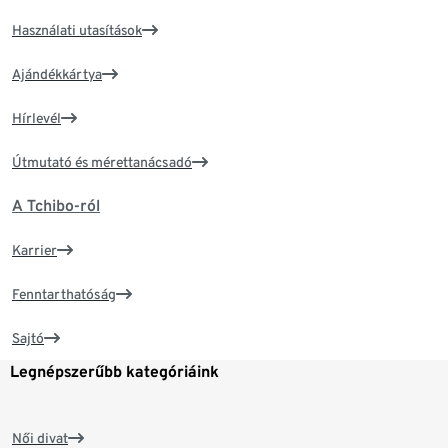
Használati utasítások
Ajándékkártya
Hírlevél
Útmutató és mérettanácsadó
A Tchibo-ról
Karrier
Fenntarthatóság
Sajtó
Legnépszerűbb kategóriáink
Női divat