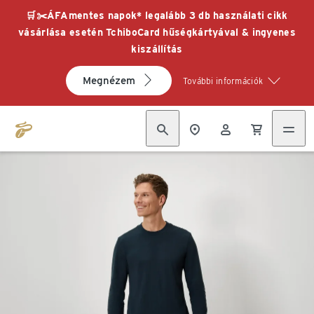
🛒✂️ÁFAmentes napok* legalább 3 db használati cikk
vásárlása esetén TchiboCard hűségkártyával & ingyenes
kiszállítás
Megnézem
További információk