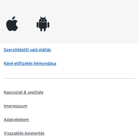
appleinc
android
Szerződéstől való elállás
Kávé előfizetés felmondása
Kapcsolat & segítség
Impresszum
Adatvédelem
Visszaélés-bejelentés