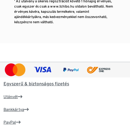
¹ Az utalvány a sikeres regisztrációt követő 1 hónapig érvényes,
csak egyszer és csak a www.tchibo.hu oldalon beváltható. Nem
érvényes kávéra, kapszulás termékekre, valamint
ajándékkártyákra, más kedvezményekkel nem összevonható,
készpénzre nem váltható.
Egyszerű & biztonságos fizetés
Utánvét
Bankkártya
PayPal