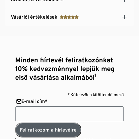
Vásárlói értékelések
Minden hírlevél feliratkozónkat
10% kedvezménnyel lepjük meg
első vásárlása alkalmából¹
* Kötelezően kitöltendő mező
E-mail cím*
Feliratkozom a hírlevélre