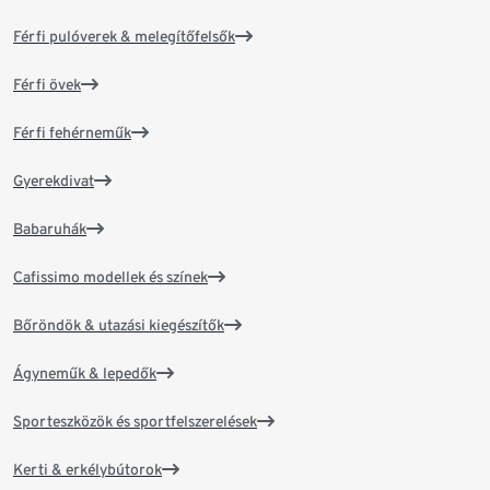
Férfi pulóverek & melegítőfelsők
Férfi övek
Férfi fehérneműk
Gyerekdivat
Babaruhák
Cafissimo modellek és színek
Bőröndök & utazási kiegészítők
Ágyneműk & lepedők
Sporteszközök és sportfelszerelések
Kerti & erkélybútorok