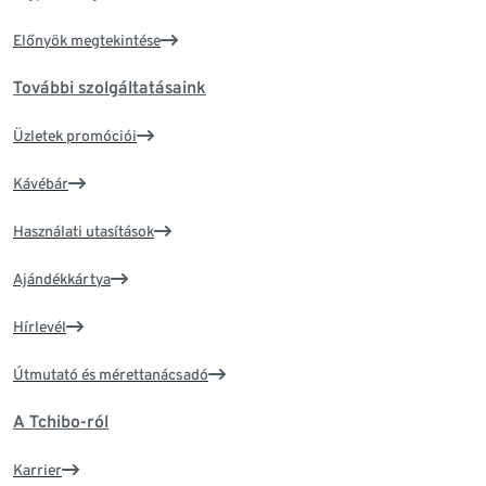
Előnyök megtekintése
További szolgáltatásaink
Üzletek promóciói
Kávébár
Használati utasítások
Ajándékkártya
Hírlevél
Útmutató és mérettanácsadó
A Tchibo-ról
Karrier