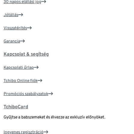
30 napos elállási jog
Jótállás
Visszatérítés
Garancia
Kapcsolat & segítség
Kapcsolati űrlap
Tchibo Online fiók
Promóciós szabályzatok
TchiboCard
Gyűjtse a babszemeket és élvezze az exkluzív előnyöket.
Ingyenes regisztráció