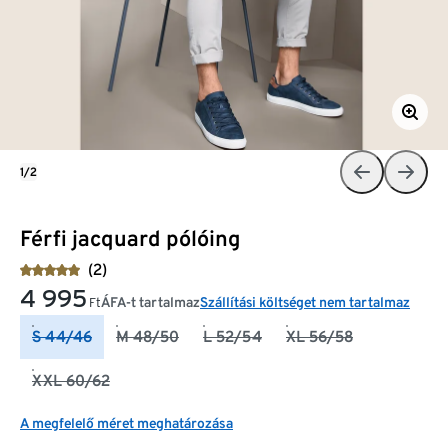
1/2
Férfi jacquard pólóing
(2)
4 995
ÁFA-t tartalmaz
Szállítási költséget nem tartalmaz
Ft
S 44/46
M 48/50
L 52/54
XL 56/58
XXL 60/62
A megfelelő méret meghatározása