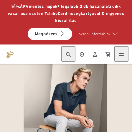
🛒✂️ÁFAmentes napok* legalább 3 db használati cikk
vásárlása esetén TchiboCard hűségkártyával & ingyenes
kiszállítás
Megnézem
További információk