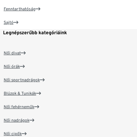
Fenntarthatóság
Sajtó
Legnépszerűbb kategóriáink
Női divat
Női órák
Női sportnadrágok
Blúzok & Tunikák
Női fehérneműk
Női nadrágok
Női cipők