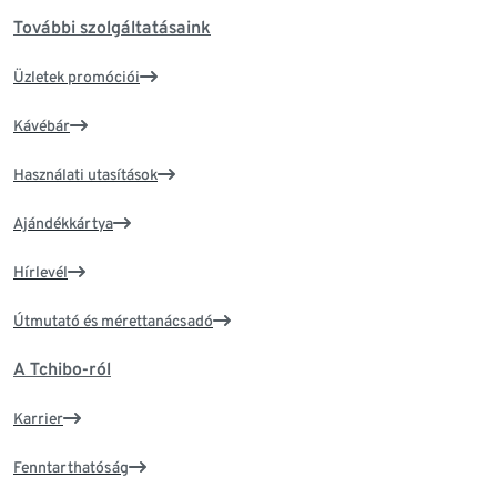
További szolgáltatásaink
Üzletek promóciói
Kávébár
Használati utasítások
Ajándékkártya
Hírlevél
Útmutató és mérettanácsadó
A Tchibo-ról
Karrier
Fenntarthatóság