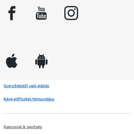
facebook
youtube
instagram
appleinc
android
Szerződéstől való elállás
Kávé előfizetés felmondása
Kapcsolat & segítség