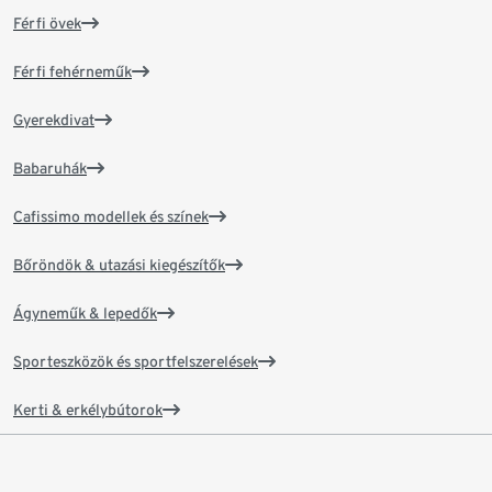
Férfi övek
Férfi fehérneműk
Gyerekdivat
Babaruhák
Cafissimo modellek és színek
Bőröndök & utazási kiegészítők
Ágyneműk & lepedők
Sporteszközök és sportfelszerelések
Kerti & erkélybútorok