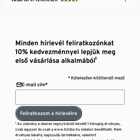
Minden hírlevél feliratkozónkat
10% kedvezménnyel lepjük meg
első vásárlása alkalmából¹
* Kötelezően kitöltendő mező
E-mail cím*
Feliratkozom a hírlevélre
¹ Az utalvány a sikeres regisztrációt követő 1 hónapig érvényes,
csak egyszer és csak a www.tchibo.hu oldalon beváltható. Nem
érvényes kávéra, kapszulás termékekre, valamint