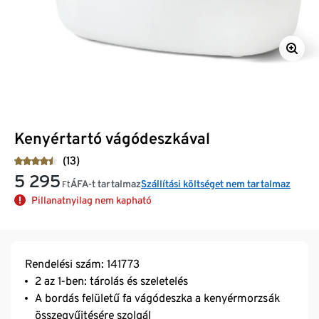
Kenyértartó vágódeszkával
(13)
5 295
ÁFA-t tartalmaz
Szállítási költséget nem tartalmaz
Ft
Pillanatnyilag nem kapható
Rendelési szám: 141773
2 az 1-ben: tárolás és szeletelés
A bordás felületű fa vágódeszka a kenyérmorzsák
összegyűjtésére szolgál