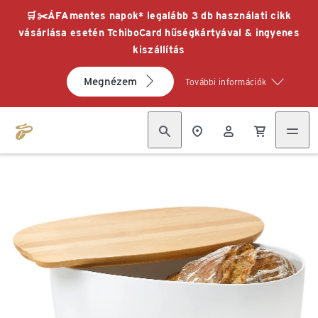
🛒✂️ÁFAmentes napok* legalább 3 db használati cikk
vásárlása esetén TchiboCard hűségkártyával & ingyenes
kiszállítás
Megnézem
További információk