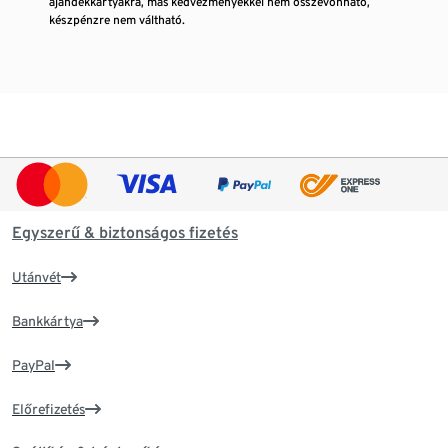
ajándékkártyákra, más kedvezményekkel nem összevonható,
készpénzre nem váltható.
Egyszerű & biztonságos fizetés
Utánvét
Bankkártya
PayPal
Előrefizetés