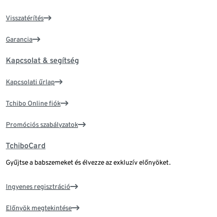
Visszatérítés
Garancia
Kapcsolat & segítség
Kapcsolati űrlap
Tchibo Online fiók
Promóciós szabályzatok
TchiboCard
Gyűjtse a babszemeket és élvezze az exkluzív előnyöket.
Ingyenes regisztráció
Előnyök megtekintése