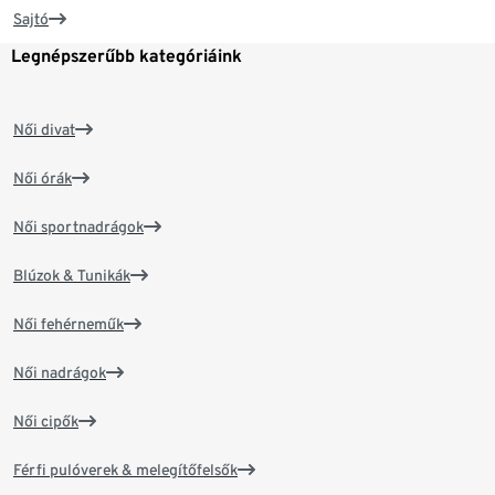
Sajtó
Legnépszerűbb kategóriáink
Női divat
Női órák
Női sportnadrágok
Blúzok & Tunikák
Női fehérneműk
Női nadrágok
Női cipők
Férfi pulóverek & melegítőfelsők