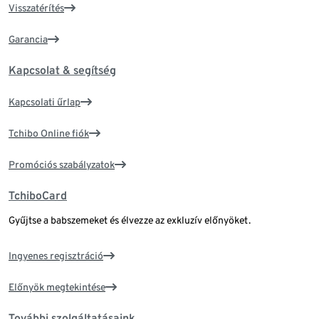
Visszatérítés
Garancia
Kapcsolat & segítség
Kapcsolati űrlap
Tchibo Online fiók
Promóciós szabályzatok
TchiboCard
Gyűjtse a babszemeket és élvezze az exkluzív előnyöket.
Ingyenes regisztráció
Előnyök megtekintése
További szolgáltatásaink