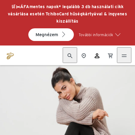
🛒✂️ÁFAmentes napok* legalább 3 db használati cikk
vásárlása esetén TchiboCard hűségkártyával & ingyenes
kiszállítás
Megnézem
További információk