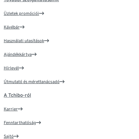
Üzletek promóciói
Kávébár
Használati utasítások
Ajándékkártya
Hírlevél
Útmutató és mérettanácsadó
A Tchibo-ról
Karrier
Fenntarthatóság
Sajtó