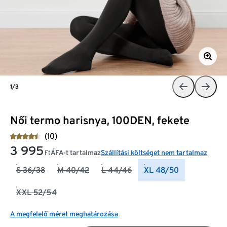
1/3
Női termo harisnya, 100DEN, fekete
(10)
3 995
ÁFA-t tartalmaz
Szállítási költséget nem tartalmaz
Ft
S 36/38
M 40/42
L 44/46
XL 48/50
XXL 52/54
A megfelelő méret meghatározása