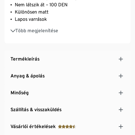
Nem látszik át – 100 DEN
Különösen matt
Lapos varrások
A 40/42-es mérettől kényelmes lépésbetéttel
Több megjelenítése
Elasztánnal: formatartó, tökéletesen áll, rendkívül
kényelmes viselet
Termékleírás
Anyag & ápolás
Minőség
Szállítás & visszaküldés
Vásárlói értékelések