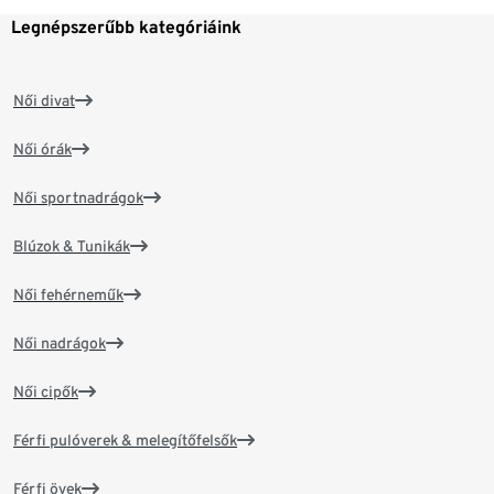
Legnépszerűbb kategóriáink
Női divat
Női órák
Női sportnadrágok
Blúzok & Tunikák
Női fehérneműk
Női nadrágok
Női cipők
Férfi pulóverek & melegítőfelsők
Férfi övek