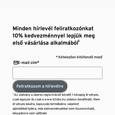
Minden hírlevél feliratkozónkat
10% kedvezménnyel lepjük meg
első vásárlása alkalmából¹
* Kötelezően kitöltendő mező
E-mail cím*
Feliratkozom a hírlevélre
¹ Az utalvány a sikeres regisztrációt követő 1 hónapig érvényes,
csak egyszer és csak a www.tchibo.hu oldalon beváltható. Nem
érvényes kávéra, kapszulás termékekre, valamint
ajándékkártyákra, más kedvezményekkel nem összevonható,
készpénzre nem váltható.