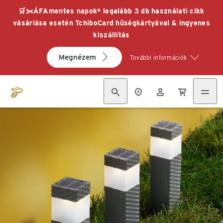
🛒✂️ÁFAmentes napok* legalább 3 db használati cikk
vásárlása esetén TchiboCard hűségkártyával & ingyenes
kiszállítás
Megnézem
További információk