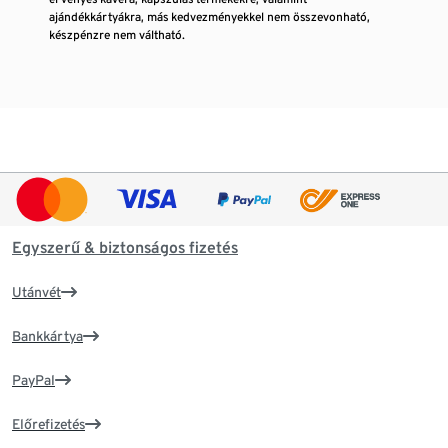
ajándékkártyákra, más kedvezményekkel nem összevonható,
készpénzre nem váltható.
Egyszerű & biztonságos fizetés
Utánvét
Bankkártya
PayPal
Előrefizetés