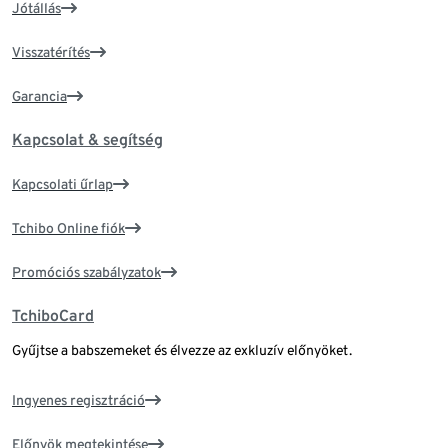
Jótállás
Visszatérítés
Garancia
Kapcsolat & segítség
Kapcsolati űrlap
Tchibo Online fiók
Promóciós szabályzatok
TchiboCard
Gyűjtse a babszemeket és élvezze az exkluzív előnyöket.
Ingyenes regisztráció
Előnyök megtekintése