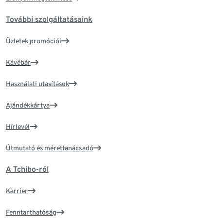
További szolgáltatásaink
Üzletek promóciói
Kávébár
Használati utasítások
Ajándékkártya
Hírlevél
Útmutató és mérettanácsadó
A Tchibo-ról
Karrier
Fenntarthatóság