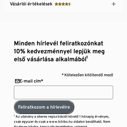
Vásárlói értékelések
Minden hírlevél feliratkozónkat
10% kedvezménnyel lepjük meg
első vásárlása alkalmából¹
* Kötelezően kitöltendő mező
E-mail cím*
Feliratkozom a hírlevélre
¹ Az utalvány a sikeres regisztrációt követő 1 hónapig érvényes,
csak egyszer és csak a www.tchibo.hu oldalon beváltható. Nem
érvényes kávéra, kapszulás termékekre, valamint