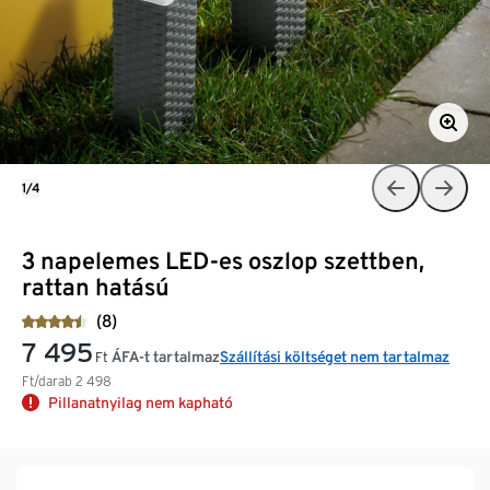
1/4
3 napelemes LED-es oszlop szettben,
rattan hatású
(8)
7 495
ÁFA-t tartalmaz
Szállítási költséget nem tartalmaz
Ft
Ft/darab
2 498
Pillanatnyilag nem kapható