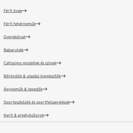
Férfi övek
Férfi fehérneműk
Gyerekdivat
Babaruhák
Cafissimo modellek és színek
Bőröndök & utazási kiegészítők
Ágyneműk & lepedők
Sporteszközök és sportfelszerelések
Kerti & erkélybútorok