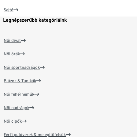
Sajtó
Legnépszerűbb kategóriáink
Női divat
Női órák
Női sportnadrágok
Blúzok & Tunikák
Női fehérneműk
Női nadrágok
Női cipők
Férfi pulóverek & melegítőfelsők