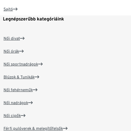
Sajtó
Legnépszerűbb kategóriáink
Női divat
Női órák
Női sportnadrágok
Blúzok & Tunikák
Női fehérneműk
Női nadrágok
Női cipők
Férfi pulóverek & melegítőfelsők