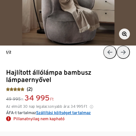
1/2
Hajlított állólámpa bambusz
lámpaernyővel
(2)
34 995
49 995
Ft
Ft
Az elmúlt 30 nap legalacsonyabb ára:
34 995
Ft
ÁFA-t tartalmaz
Szállítási költséget tartalmaz
Pillanatnyilag nem kapható