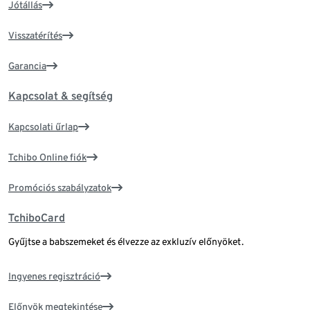
Jótállás
Visszatérítés
Garancia
Kapcsolat & segítség
Kapcsolati űrlap
Tchibo Online fiók
Promóciós szabályzatok
TchiboCard
Gyűjtse a babszemeket és élvezze az exkluzív előnyöket.
Ingyenes regisztráció
Előnyök megtekintése