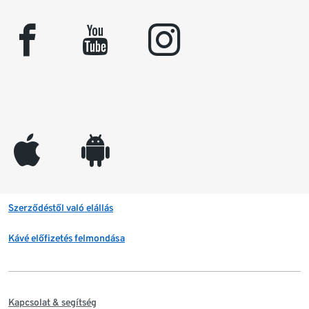
facebook
youtube
instagram
appleinc
android
Szerződéstől való elállás
Kávé előfizetés felmondása
Kapcsolat & segítség