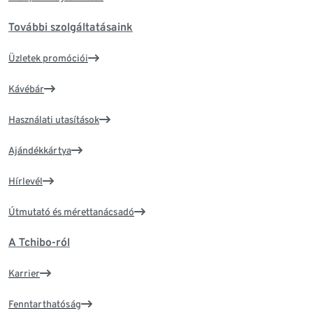
További szolgáltatásaink
Üzletek promóciói
Kávébár
Használati utasítások
Ajándékkártya
Hírlevél
Útmutató és mérettanácsadó
A Tchibo-ról
Karrier
Fenntarthatóság