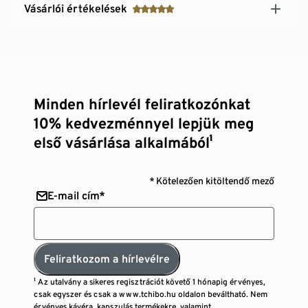
Vásárlói értékelések
Minden hírlevél feliratkozónkat
10% kedvezménnyel lepjük meg
első vásárlása alkalmából¹
* Kötelezően kitöltendő mező
E-mail cím*
Feliratkozom a hírlevélre
¹ Az utalvány a sikeres regisztrációt követő 1 hónapig érvényes,
csak egyszer és csak a www.tchibo.hu oldalon beváltható. Nem
érvényes kávéra, kapszulás termékekre, valamint