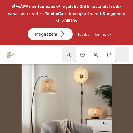
🛒✂️ÁFAmentes napok* legalább 3 db használati cikk
vásárlása esetén TchiboCard hűségkártyával & ingyenes
kiszállítás
Megnézem
További információk