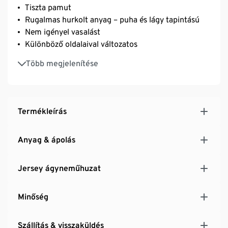
Tiszta pamut
Rugalmas hurkolt anyag – puha és lágy tapintású
Nem igényel vasalást
Különböző oldalaival változatos
Cipzárral – egyszerűen és gyorsan fel- és lehúzható
Több megjelenítése
Termékleírás
Anyag & ápolás
Jersey ágyneműhuzat
Minőség
Szállítás & visszaküldés