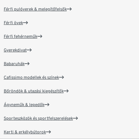
Férfi pulóverek & melegítőfelsők
Férfi övek
Férfi fehérneműk
Gyerekdivat
Babaruhák
Cafissimo modellek és színek
Bőröndök & utazási kiegészítők
Ágyneműk & lepedők
Sporteszközök és sportfelszerelések
Kerti & erkélybútorok