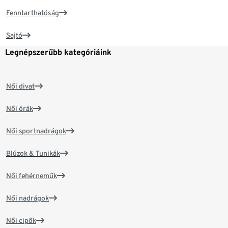
Fenntarthatóság
Sajtó
Legnépszerűbb kategóriáink
Női divat
Női órák
Női sportnadrágok
Blúzok & Tunikák
Női fehérneműk
Női nadrágok
Női cipők