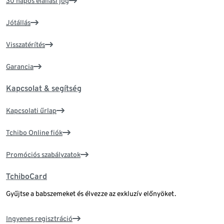
30 napos elállási jog
Jótállás
Visszatérítés
Garancia
Kapcsolat & segítség
Kapcsolati űrlap
Tchibo Online fiók
Promóciós szabályzatok
TchiboCard
Gyűjtse a babszemeket és élvezze az exkluzív előnyöket.
Ingyenes regisztráció