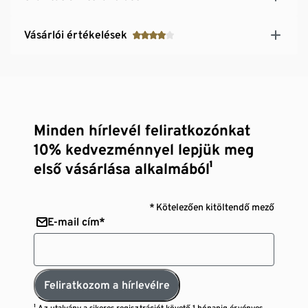
Vásárlói értékelések
Minden hírlevél feliratkozónkat
10% kedvezménnyel lepjük meg
első vásárlása alkalmából¹
* Kötelezően kitöltendő mező
E-mail cím*
Feliratkozom a hírlevélre
¹ Az utalvány a sikeres regisztrációt követő 1 hónapig érvényes,