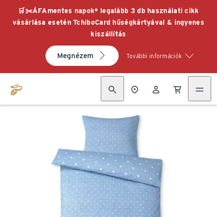
🛒✂️ÁFAmentes napok* legalább 3 db használati cikk
vásárlása esetén TchiboCard hűségkártyával & ingyenes
kiszállítás
Megnézem
További információk