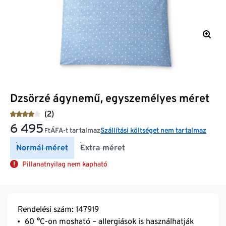
Dzsörzé ágynemű, egyszemélyes méret
(2)
6 495
ÁFA-t tartalmaz
Szállítási költséget nem tartalmaz
Ft
Normál méret
Extra méret
Pillanatnyilag nem kapható
Rendelési szám: 147919
60 °C-on mosható – allergiások is használhatják