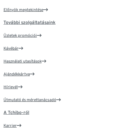
Előnyök megtekintése
További szolgáltatásaink
Üzletek promóciói
Kávébár
Használati utasítások
Ajándékkártya
Hírlevél
Útmutató és mérettanácsadó
A Tchibo-ról
Karrier