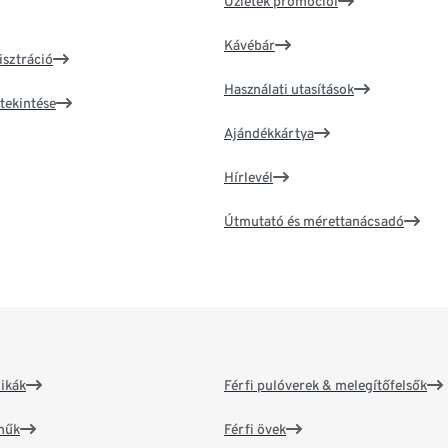
Üzletek promóciói
Kávébár
isztráció
Használati utasítások
tekintése
Ajándékkártya
Hírlevél
Útmutató és mérettanácsadó
ikák
Férfi pulóverek & melegítőfelsők
műk
Férfi övek