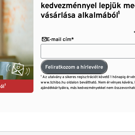
kedvezménnyel lepjük me
vásárlása alkalmából¹
E-mail cím*
Feliratkozom a hírlevélre
¹ Az utalvány a sikeres regisztrációt követő 1 hónapig érvé
www.tchibo.hu oldalon beváltható. Nem érvényes kávéra, 
ól¹
ajándékkártyákra, más kedvezményekkel nem összevonható