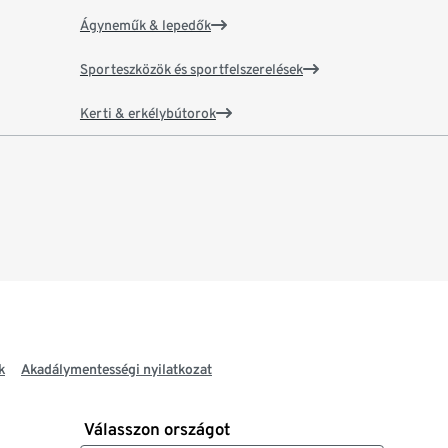
Ágyneműk & lepedők
Sporteszközök és sportfelszerelések
Kerti & erkélybútorok
k
Akadálymentességi nyilatkozat
Válasszon országot