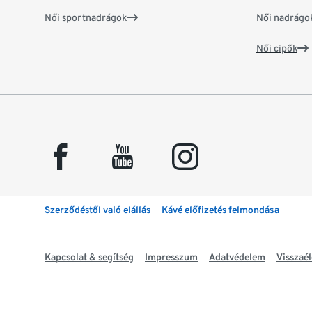
Női sportnadrágok
Női nadrágo
Női cipők
facebook
youtube
instagram
Szerződéstől való elállás
Kávé előfizetés felmondása
Kapcsolat & segítség
Impresszum
Adatvédelem
Visszaél