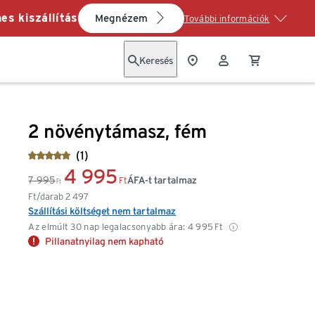
es kiszállítás
Megnézem
További információk
Keresés
2 növénytámasz, fém
(1)
4 995
7 995
ÁFA-t tartalmaz
Ft
Ft
Ft/darab
2 497
Szállítási költséget nem tartalmaz
Az elmúlt 30 nap legalacsonyabb ára:
4 995
Ft
Pillanatnyilag nem kapható