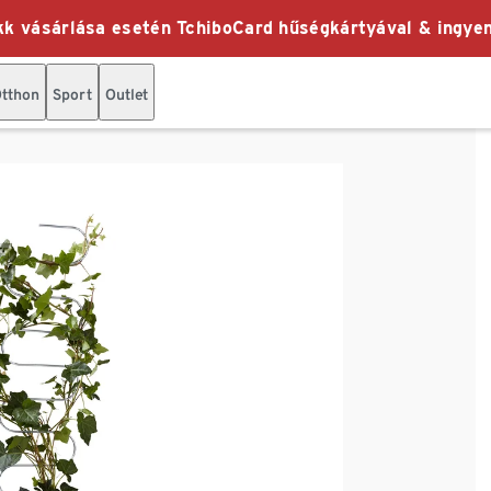
k vásárlása esetén TchiboCard hűségkártyával & ingyen
tthon
Sport
Outlet