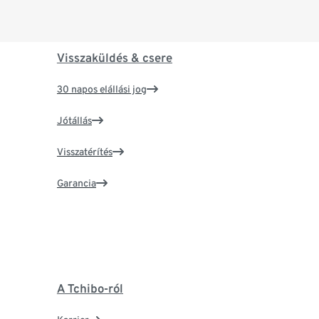
Visszaküldés & csere
30 napos elállási jog
Jótállás
Visszatérítés
Garancia
A Tchibo-ról