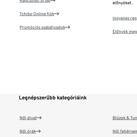
Kapcsolati űrlap
előnyöket.
Tchibo Online fiók
Ingyenes reg
Promóciós szabályzatok
Előnyök meg
Legnépszerűbb kategóriáink
Női divat
Blúzok & Tun
Női órák
Női fehérne