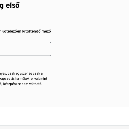
g első
* Kötelezően kitöltendő mező
nyes, csak egyszer és csak a
kapszulás termékekre, valamint
, készpénzre nem váltható.