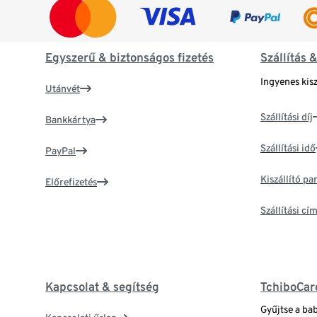
Egyszerű & biztonságos fizetés
Szállítás 
Ingyenes kisz
Utánvét
Szállítási díj
Bankkártya
Szállítási idő
PayPal
Kiszállító p
Előrefizetés
Szállítási c
Kapcsolat & segítség
TchiboCar
Gyűjtse a ba