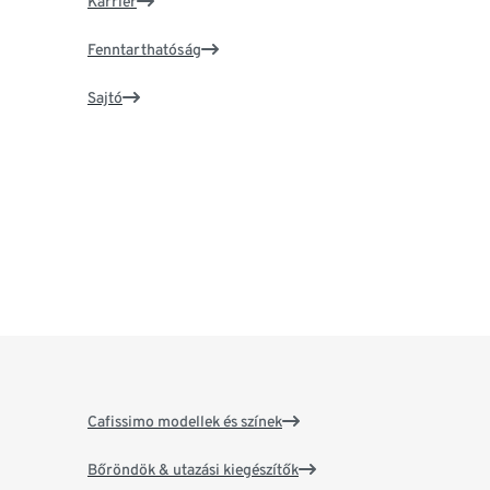
Karrier
Fenntarthatóság
Sajtó
Cafissimo modellek és színek
Bőröndök & utazási kiegészítők