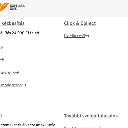
& kézbesítés
Click & Collect
állítás 24 990 Ft felett
Üzletkereső
artnerünk
ím módosítása
d
További szolgáltatásaink
bszemeket és élvezze az exkluzív