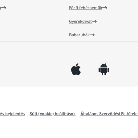
k
Férfi fehérneműk
Gyerekdivat
Babaruhák
appleinc
android
és-bejelentés
Süti (cookie) beállítások
Általános Szerződési Feltétele