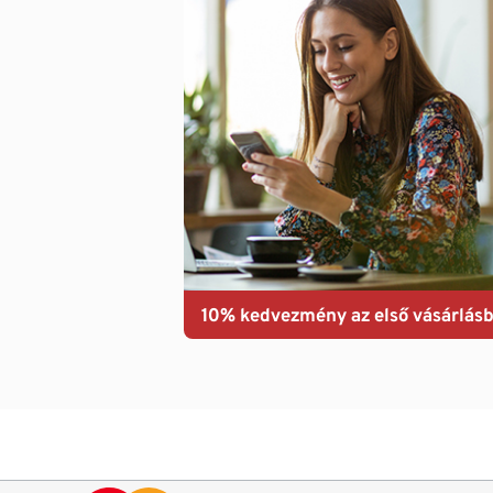
10% kedvezmény az első vásárlásb