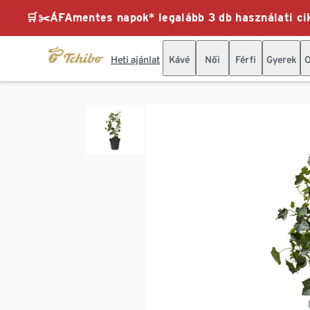
🛒✂️ÁFAmentes napok* legalább 3 db használati cik
Heti ajánlat
Kávé
Női
Férfi
Gyerek
O