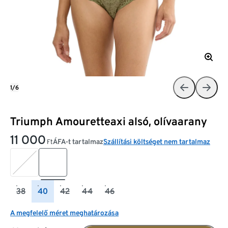
1/6
Triumph Amouretteaxi alsó, olívaarany
11 000
ÁFA-t tartalmaz
Szállítási költséget nem tartalmaz
Ft
38
40
42
44
46
A megfelelő méret meghatározása