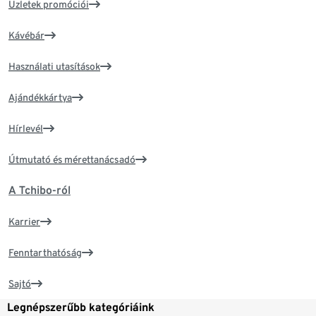
Üzletek promóciói
Kávébár
Használati utasítások
Ajándékkártya
Hírlevél
Útmutató és mérettanácsadó
A Tchibo-ról
Karrier
Fenntarthatóság
Sajtó
Legnépszerűbb kategóriáink