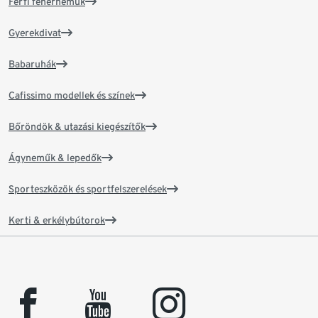
Férfi fehérneműk
Gyerekdivat
Babaruhák
Cafissimo modellek és színek
Bőröndök & utazási kiegészítők
Ágyneműk & lepedők
Sporteszközök és sportfelszerelések
Kerti & erkélybútorok
facebook
youtube
instagram