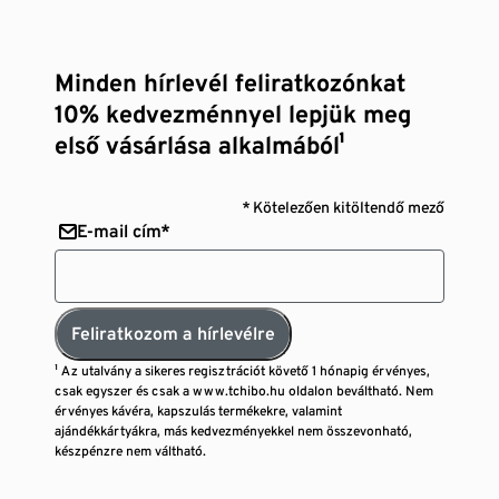
Minden hírlevél feliratkozónkat
10% kedvezménnyel lepjük meg
első vásárlása alkalmából¹
* Kötelezően kitöltendő mező
E-mail cím*
Feliratkozom a hírlevélre
¹ Az utalvány a sikeres regisztrációt követő 1 hónapig érvényes,
csak egyszer és csak a www.tchibo.hu oldalon beváltható. Nem
érvényes kávéra, kapszulás termékekre, valamint
ajándékkártyákra, más kedvezményekkel nem összevonható,
készpénzre nem váltható.