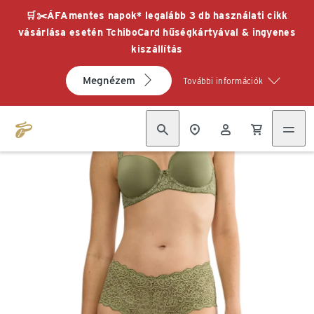
🛒✂️ÁFAmentes napok* legalább 3 db használati cikk
vásárlása esetén TchiboCard hűségkártyával & ingyenes
kiszállítás
Megnézem
További információk