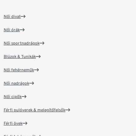
Női divat
Női órák
Női sportnadrágok
Blúzok & Tunikák
Női fehérneműk
Női nadrágok
Női cipők
Férfi pulóverek & melegítőfelsők
Férfi övek