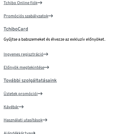
Tchibo Online fiók
Promóciós szabályzatok
TchiboCard
Gyűjtse a babszemeket és élvezze az exkluzív előnyöket.
Ingyenes regisztráció
Előnyök megtekintése
További szolgáltatásaink
Üzletek promóciói
Kávébár
Használati utasítások
Ajándékkártya