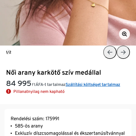
1/2
Női arany karkötő szív medállal
84 995
ÁFA-t tartalmaz
Szállítási költséget tartalmaz
Ft
Pillanatnyilag nem kapható
Rendelési szám: 175991
585-ös arany
Exkluzív díszcsomagolással és ékszertanúsítvánnyal