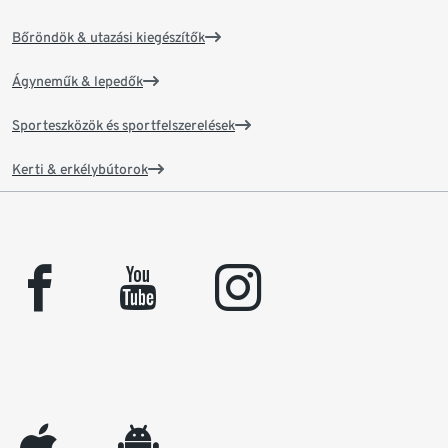
Bőröndök & utazási kiegészítők
Ágyneműk & lepedők
Sporteszközök és sportfelszerelések
Kerti & erkélybútorok
facebook
youtube
instagram
appleinc
android