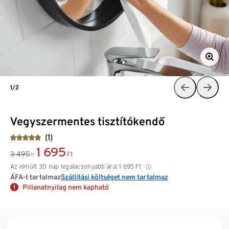
1/2
Vegyszermentes tisztítókendő
(1)
1 695
3 495
Ft
Ft
Az elmúlt 30 nap legalacsonyabb ára:
1 695
Ft
ÁFA-t tartalmaz
Szállítási költséget nem tartalmaz
Pillanatnyilag nem kapható