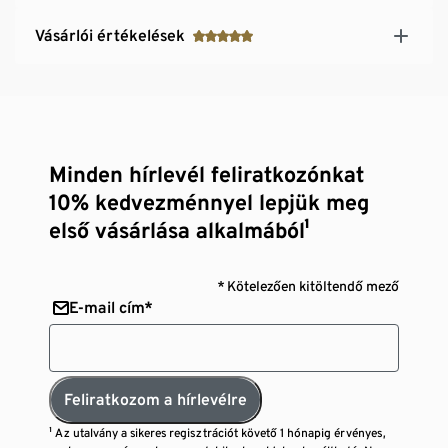
Vásárlói értékelések
Minden hírlevél feliratkozónkat
10% kedvezménnyel lepjük meg
első vásárlása alkalmából¹
* Kötelezően kitöltendő mező
E-mail cím*
Feliratkozom a hírlevélre
¹ Az utalvány a sikeres regisztrációt követő 1 hónapig érvényes,