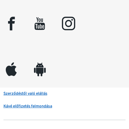
facebook
youtube
instagram
appleinc
android
Szerződéstől való elállás
Kávé előfizetés felmondása