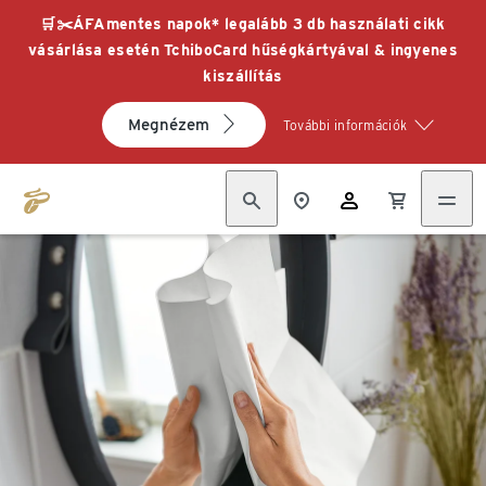
🛒✂️ÁFAmentes napok* legalább 3 db használati cikk
vásárlása esetén TchiboCard hűségkártyával & ingyenes
kiszállítás
Megnézem
További információk