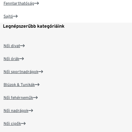
Fenntarthatóság
Sajtó
Legnépszerűbb kategóriáink
Női divat
Női órák
Női sportnadrágok
Blúzok & Tunikák
Női fehérneműk
Női nadrágok
Női cipők