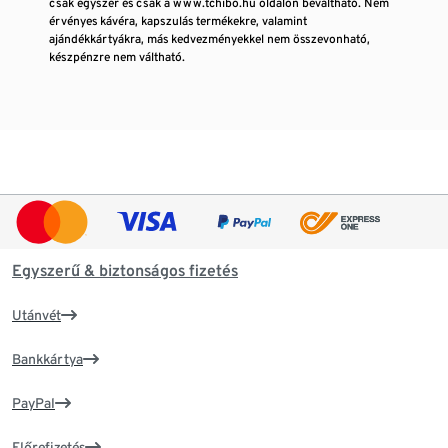
csak egyszer és csak a www.tchibo.hu oldalon beváltható. Nem
érvényes kávéra, kapszulás termékekre, valamint
ajándékkártyákra, más kedvezményekkel nem összevonható,
készpénzre nem váltható.
Egyszerű & biztonságos fizetés
Utánvét
Bankkártya
PayPal
Előrefizetés