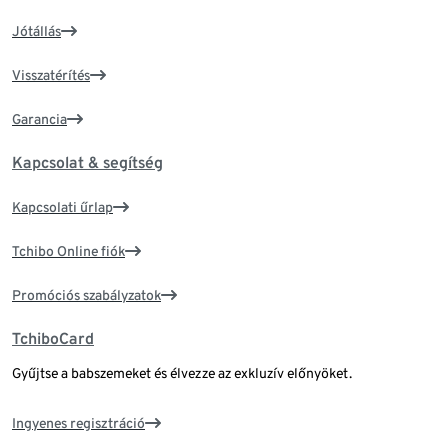
Jótállás
Visszatérítés
Garancia
Kapcsolat & segítség
Kapcsolati űrlap
Tchibo Online fiók
Promóciós szabályzatok
TchiboCard
Gyűjtse a babszemeket és élvezze az exkluzív előnyöket.
Ingyenes regisztráció