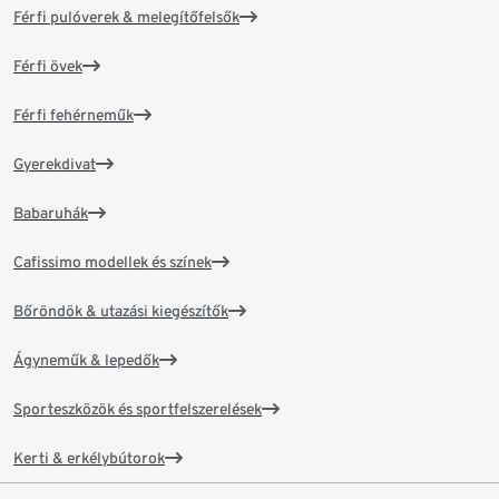
Férfi pulóverek & melegítőfelsők
Férfi övek
Férfi fehérneműk
Gyerekdivat
Babaruhák
Cafissimo modellek és színek
Bőröndök & utazási kiegészítők
Ágyneműk & lepedők
Sporteszközök és sportfelszerelések
Kerti & erkélybútorok