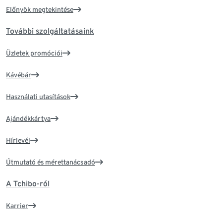
Előnyök megtekintése
További szolgáltatásaink
Üzletek promóciói
Kávébár
Használati utasítások
Ajándékkártya
Hírlevél
Útmutató és mérettanácsadó
A Tchibo-ról
Karrier