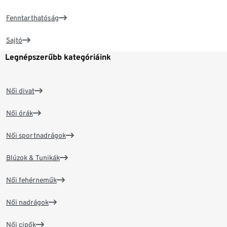
Fenntarthatóság
Sajtó
Legnépszerűbb kategóriáink
Női divat
Női órák
Női sportnadrágok
Blúzok & Tunikák
Női fehérneműk
Női nadrágok
Női cipők