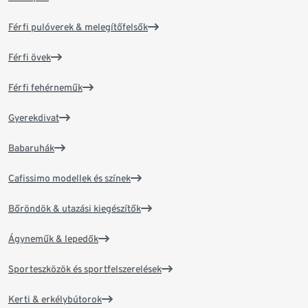
Férfi pulóverek & melegítőfelsők
Férfi övek
Férfi fehérneműk
Gyerekdivat
Babaruhák
Cafissimo modellek és színek
Bőröndök & utazási kiegészítők
Ágyneműk & lepedők
Sporteszközök és sportfelszerelések
Kerti & erkélybútorok