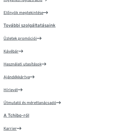
Előnyök megtekintése
További szolgáltatásaink
Üzletek promóciói
Kávébár
Használati utasítások
Ajándékkártya
Hírlevél
Útmutató és mérettanácsadó
A Tchibo-ról
Karrier