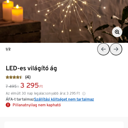
1/2
LED-es világító ág
(4)
3 295
7 495
Ft
Ft
Az elmúlt 30 nap legalacsonyabb ára:
3 295
Ft
ÁFA-t tartalmaz
Szállítási költséget nem tartalmaz
Pillanatnyilag nem kapható