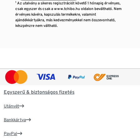
¹ Az utalvány a sikeres regisztrációt követő 1 hónapig érvényes,
csak egyszer és csak a www.tchibo.hu oldalon beváltható. Nem
érvényes kávéra, kapszulás termékekre, valamint
ajándékkártyákra, más kedvezményekkel nem összevonható,
készpénzre nem váltható.
Egyszerű & biztonságos fizetés
Utánvét
Bankkártya
PayPal