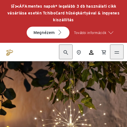
🛒✂️ÁFAmentes napok* legalább 3 db használati cikk
vásárlása esetén TchiboCard hűségkártyával & ingyenes
kiszállítás
Megnézem
További információk