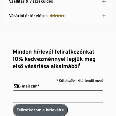
Szállítás & visszaküldés
Vásárlói értékelések
Minden hírlevél feliratkozónkat
10% kedvezménnyel lepjük meg
első vásárlása alkalmából¹
* Kötelezően kitöltendő mező
E-mail cím*
Feliratkozom a hírlevélre