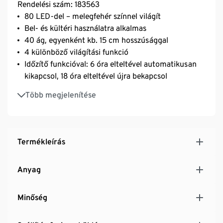
Rendelési szám: 183563
80 LED-del – melegfehér színnel világít
Bel- és kültéri használatra alkalmas
40 ág, egyenként kb. 15 cm hosszúsággal
4 különböző világítási funkció
Időzítő funkcióval: 6 óra elteltével automatikusan
kikapcsol, 18 óra elteltével újra bekapcsol
Elemes működtetés
Több megjelenítése
Felakasztható vagy vázában dekorációként
használható
Termékleírás
Anyag
Minőség