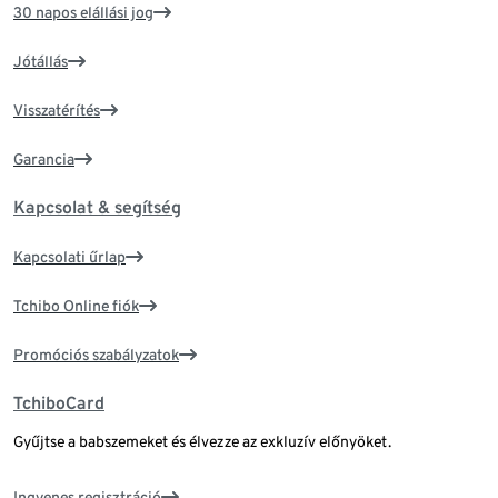
30 napos elállási jog
Jótállás
Visszatérítés
Garancia
Kapcsolat & segítség
Kapcsolati űrlap
Tchibo Online fiók
Promóciós szabályzatok
TchiboCard
Gyűjtse a babszemeket és élvezze az exkluzív előnyöket.
Ingyenes regisztráció