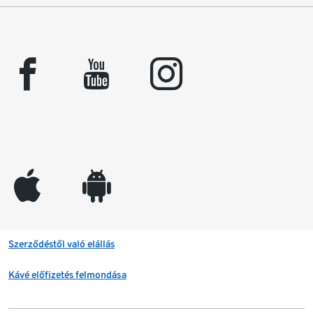
facebook
youtube
instagram
appleinc
android
Szerződéstől való elállás
Kávé előfizetés felmondása