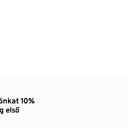
zónkat 10%
g első