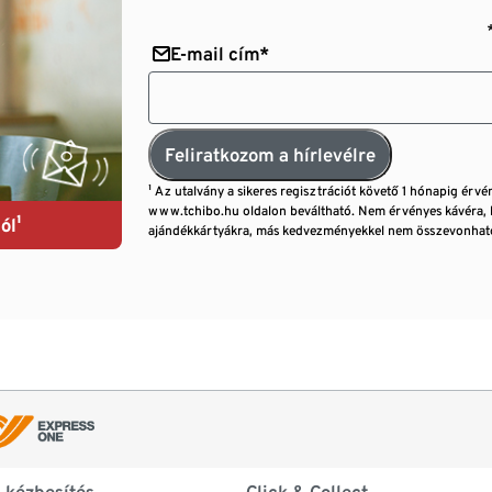
E-mail cím*
Feliratkozom a hírlevélre
¹ Az utalvány a sikeres regisztrációt követő 1 hónapig érvé
www.tchibo.hu oldalon beváltható. Nem érvényes kávéra, 
ól¹
ajándékkártyákra, más kedvezményekkel nem összevonható