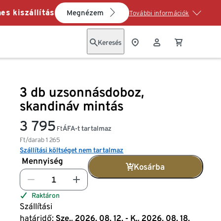
es kiszállítás
Megnézem
További információk
Keresés
3 db uzsonnásdoboz,
skandináv mintás
3 795
ÁFA-t tartalmaz
Ft
Ft/darab
1 265
Szállítási költséget nem tartalmaz
Mennyiség
Kosárba
Raktáron
Szállítási
határidő:
Sze., 2026. 08. 12. - K., 2026. 08. 18.