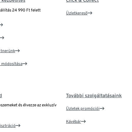
& kézbesítés
Click & Collect
állítás 24 990 Ft felett
Üzletkereső
artnerünk
ím módosítása
d
További szolgáltatásaink
bszemeket és élvezze az exkluzív
Üzletek promóciói
Kávébár
isztráció