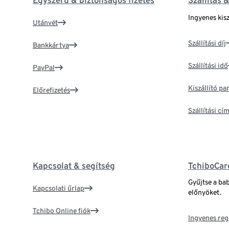
Egyszerű & biztonságos fizetés
Szállítás 
Ingyenes kisz
Utánvét
Szállítási díj
Bankkártya
Szállítási idő
PayPal
Kiszállító p
Előrefizetés
Szállítási c
Kapcsolat & segítség
TchiboCar
Gyűjtse a ba
Kapcsolati űrlap
előnyöket.
Tchibo Online fiók
Ingyenes reg