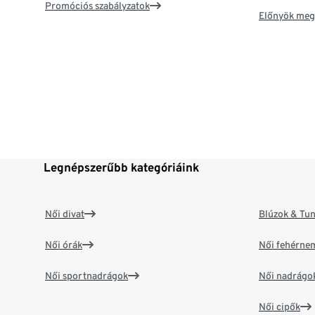
Promóciós szabályzatok
Előnyök meg
Legnépszerűbb kategóriáink
Női divat
Blúzok & Tun
Női órák
Női fehérne
Női sportnadrágok
Női nadrágo
Női cipők