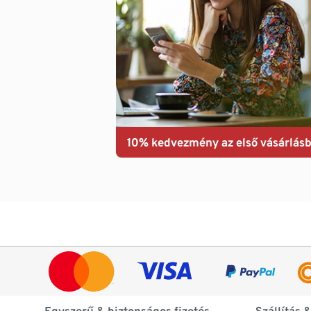
10% kedvezmény az első vásárlásb