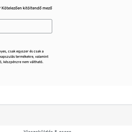
* Kötelezően kitöltendő mező
nyes, csak egyszer és csak a
kapszulás termékekre, valamint
, készpénzre nem váltható.