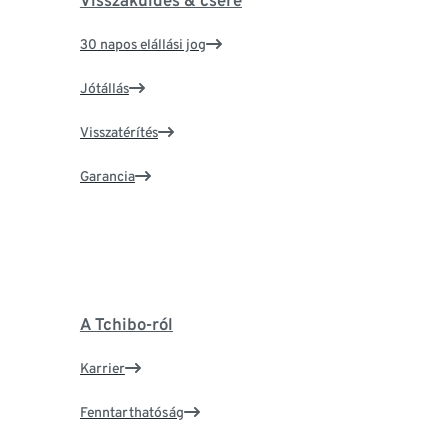
Visszaküldés & csere
30 napos elállási jog
Jótállás
Visszatérítés
Garancia
A Tchibo-ról
Karrier
Fenntarthatóság