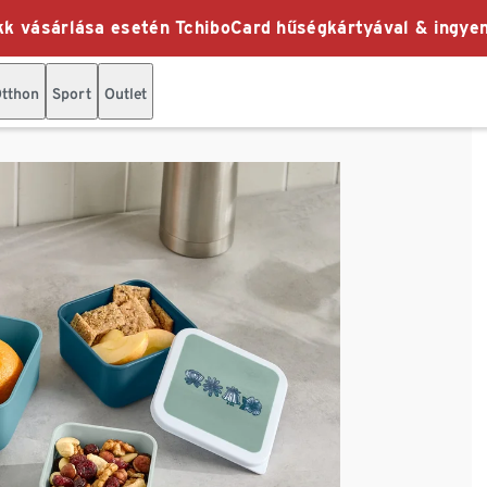
k vásárlása esetén TchiboCard hűségkártyával & ingyen
tthon
Sport
Outlet