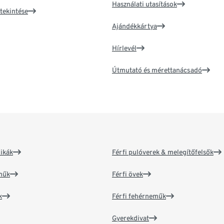
Használati utasítások
tekintése
Ajándékkártya
Hírlevél
Útmutató és mérettanácsadó
ikák
Férfi pulóverek & melegítőfelsők
műk
Férfi övek
k
Férfi fehérneműk
Gyerekdivat