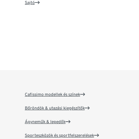
Sajtó
Cafissimo modellek és színek
Bőröndök & utazási kiegészítők
Ágyneműk & lepedők
Sporteszközök és sportfelszerelések