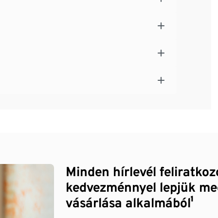
Minden hírlevél feliratko
kedvezménnyel lepjük me
vásárlása alkalmából¹