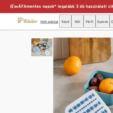
🛒✂️ÁFAmentes napok* legalább 3 db használati cik
Heti ajánlat
Kávé
Női
Férfi
Gyerek
O