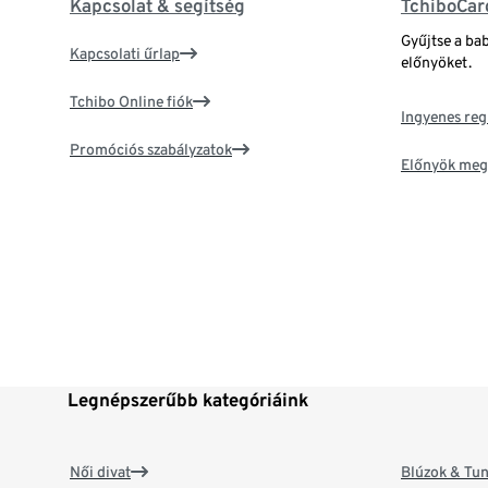
Kapcsolat & segítség
TchiboCar
Gyűjtse a ba
Kapcsolati űrlap
előnyöket.
Tchibo Online fiók
Ingyenes reg
Promóciós szabályzatok
Előnyök meg
Legnépszerűbb kategóriáink
Női divat
Blúzok & Tun