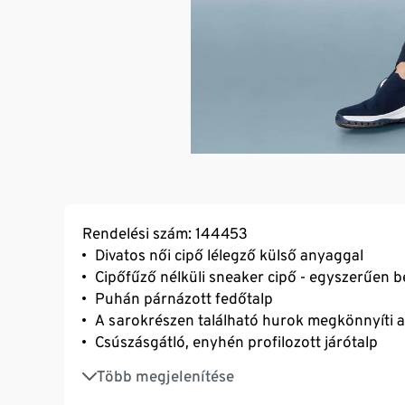
Rendelési szám: 144453
Divatos női cipő lélegző külső anyaggal
Cipőfűző nélküli sneaker cipő - egyszerűen be
Puhán párnázott fedőtalp
A sarokrészen található hurok megkönnyíti a 
Csúszásgátló, enyhén profilozott járótalp
Bőrbarát textilbélés
Több megjelenítése
Kellemesen könnyű viselet