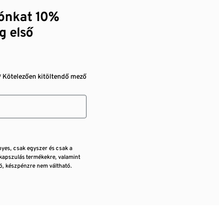
zónkat 10%
g első
* Kötelezően kitöltendő mező
nyes, csak egyszer és csak a
kapszulás termékekre, valamint
, készpénzre nem váltható.