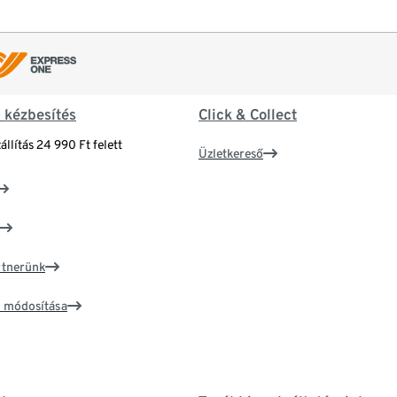
& kézbesítés
Click & Collect
állítás 24 990 Ft felett
Üzletkereső
artnerünk
ím módosítása