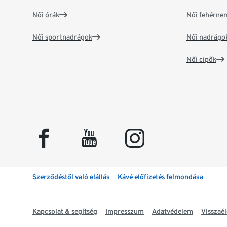
Női órák
Női fehérne
Női sportnadrágok
Női nadrágo
Női cipők
facebook
youtube
instagram
Szerződéstől való elállás
Kávé előfizetés felmondása
Kapcsolat & segítség
Impresszum
Adatvédelem
Visszaél