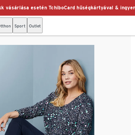
k vásárlása esetén TchiboCard hűségkártyával & ingyen
tthon
Sport
Outlet