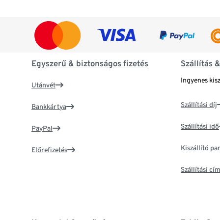
Egyszerű & biztonságos fizetés
Szállítás 
Ingyenes kisz
Utánvét
Szállítási díj
Bankkártya
Szállítási idő
PayPal
Kiszállító p
Előrefizetés
Szállítási c