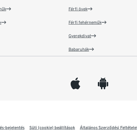
műk
Férfi övek
k
Férfi fehérneműk
Gyerekdivat
Babaruhák
appleinc
android
és-bejelentés
Süti (cookie) beállítások
Általános Szerződési Feltétele