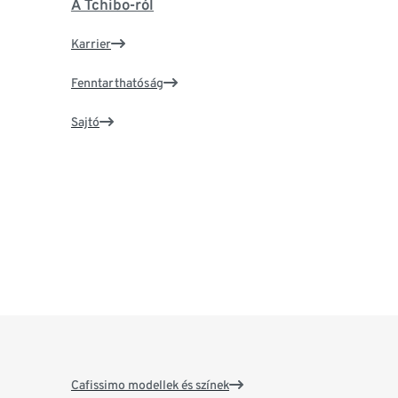
A Tchibo-ról
Karrier
Fenntarthatóság
Sajtó
Cafissimo modellek és színek