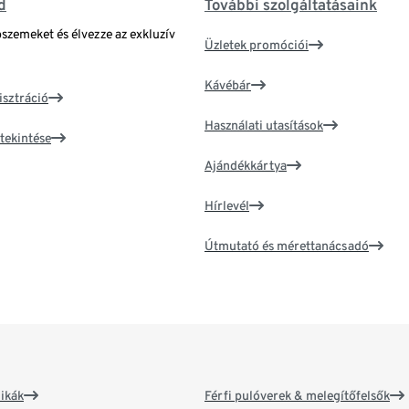
d
További szolgáltatásaink
bszemeket és élvezze az exkluzív
Üzletek promóciói
Kávébár
isztráció
Használati utasítások
tekintése
Ajándékkártya
Hírlevél
Útmutató és mérettanácsadó
ikák
Férfi pulóverek & melegítőfelsők