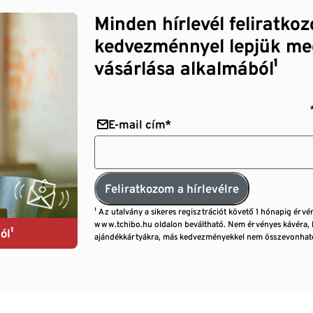
Minden hírlevél feliratko
kedvezménnyel lepjük me
vásárlása alkalmából¹
E-mail cím*
Feliratkozom a hírlevélre
¹ Az utalvány a sikeres regisztrációt követő 1 hónapig érvé
www.tchibo.hu oldalon beváltható. Nem érvényes kávéra, 
ól¹
ajándékkártyákra, más kedvezményekkel nem összevonható