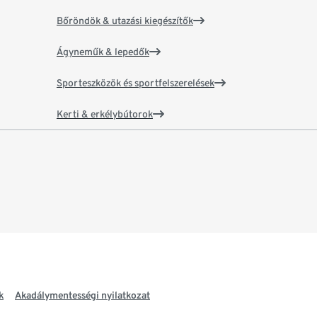
Bőröndök & utazási kiegészítők
Ágyneműk & lepedők
Sporteszközök és sportfelszerelések
Kerti & erkélybútorok
k
Akadálymentességi nyilatkozat