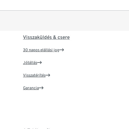
Visszaküldés & csere
30 napos elállási jog
Jótállás
Visszatérítés
Garancia