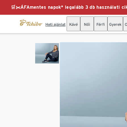
🛒✂️ÁFAmentes napok* legalább 3 db használati cik
Heti ajánlat
Kávé
Női
Férfi
Gyerek
O