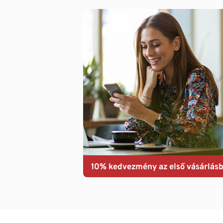
10% kedvezmény az első vásárlásb