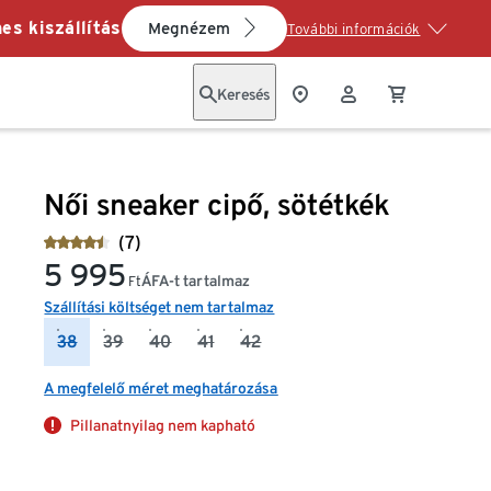
es kiszállítás
Megnézem
További információk
Keresés
Női sneaker cipő, sötétkék
(7)
5 995
ÁFA-t tartalmaz
Ft
Szállítási költséget nem tartalmaz
38
39
40
41
42
A megfelelő méret meghatározása
Pillanatnyilag nem kapható