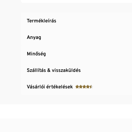
Farmernadrággal vagy chino nadrággal komb
Termékleírás
Anyag
Minőség
Szállítás & visszaküldés
Vásárlói értékelések