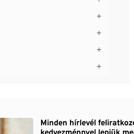
Minden hírlevél feliratko
kedvezménnyel lepjük me