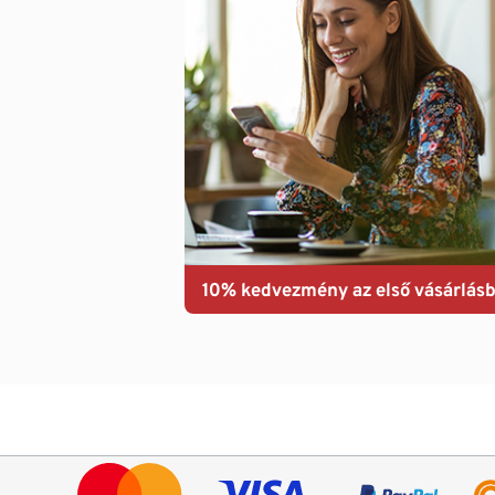
10% kedvezmény az első vásárlásb