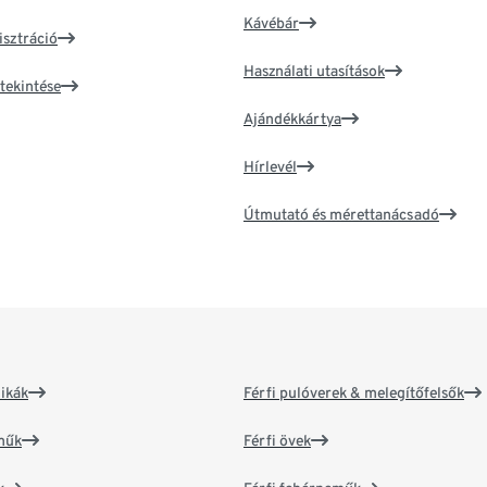
Kávébár
isztráció
Használati utasítások
tekintése
Ajándékkártya
Hírlevél
Útmutató és mérettanácsadó
ikák
Férfi pulóverek & melegítőfelsők
műk
Férfi övek