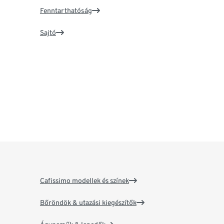
Fenntarthatóság
Sajtó
Cafissimo modellek és színek
Bőröndök & utazási kiegészítők