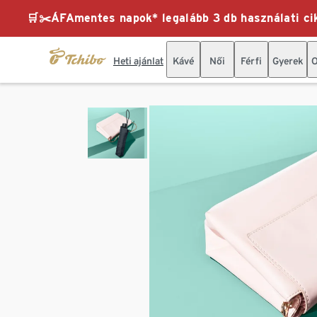
🛒✂️ÁFAmentes napok* legalább 3 db használati cik
Heti ajánlat
Kávé
Női
Férfi
Gyerek
O