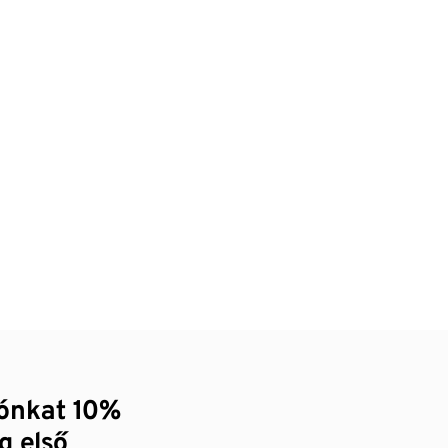
zónkat 10%
g első