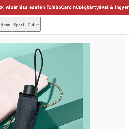
k vásárlása esetén TchiboCard hűségkártyával & ingyen
tthon
Sport
Outlet