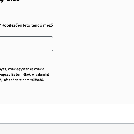
* Kötelezően kitöltendő mező
nyes, csak egyszer és csak a
kapszulás termékekre, valamint
, készpénzre nem váltható.