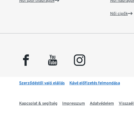
Női sportnadrágok
Női nadrágo
Női cipők
facebook
youtube
instagram
Szerződéstől való elállás
Kávé előfizetés felmondása
Kapcsolat & segítség
Impresszum
Adatvédelem
Visszaél