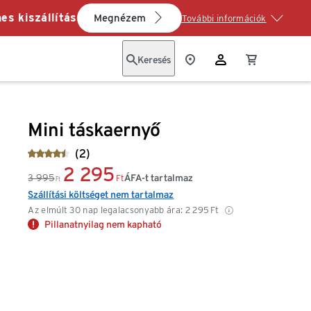
es kiszállítás
Megnézem
További információk
Keresés
Mini táskaernyő
(2)
2 295
3 995
ÁFA-t tartalmaz
Ft
Ft
Szállítási költséget nem tartalmaz
Az elmúlt 30 nap legalacsonyabb ára:
2 295
Ft
Pillanatnyilag nem kapható