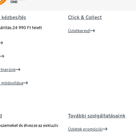
& kézbesítés
Click & Collect
állítás 24 990 Ft felett
Üzletkereső
artnerünk
ím módosítása
d
További szolgáltatásaink
bszemeket és élvezze az exkluzív
Üzletek promóciói