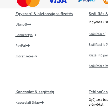
Egyszerű & biztonságos fizetés
Szállítás 
Ingyenes kisz
Utánvét
Szállítási díj
Bankkártya
Szállítási idő
PayPal
Kiszállító p
Előrefizetés
Szállítási c
Kapcsolat & segítség
TchiboCar
Gyűjtse a ba
Kapcsolati űrlap
előnyöket.