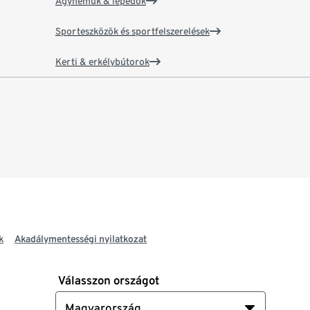
Ágyneműk & lepedők
Sporteszközök és sportfelszerelések
Kerti & erkélybútorok
k
Akadálymentességi nyilatkozat
Válasszon országot
Magyarország