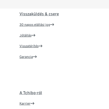
Visszaküldés & csere
30 napos elállási jog
Jótállás
Visszatérítés
Garancia
A Tchibo-ról
Karrier