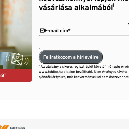
vásárlása alkalmából¹
E-mail cím*
Feliratkozom a hírlevélre
¹ Az utalvány a sikeres regisztrációt követő 1 hónapig érvé
www.tchibo.hu oldalon beváltható. Nem érvényes kávéra, 
ól¹
ajándékkártyákra, más kedvezményekkel nem összevonható