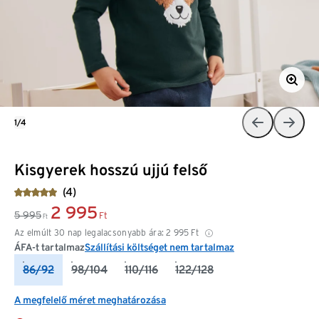
1/4
Kisgyerek hosszú ujjú felső
(4)
2 995
5 995
Ft
Ft
Az elmúlt 30 nap legalacsonyabb ára:
2 995
Ft
ÁFA-t tartalmaz
Szállítási költséget nem tartalmaz
86/92
98/104
110/116
122/128
A megfelelő méret meghatározása