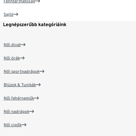
Fenntarthatóság
Sajtó
Legnépszerűbb kategóriáink
Női divat
Női órák
Női sportnadrágok
Blúzok & Tunikák
Női fehérneműk
Női nadrágok
Női cipők