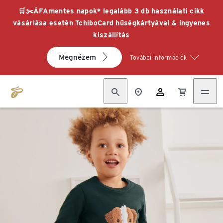
🛒✂️ÁFAmentes napok* legalább 3 db használati cikk
vásárlása esetén TchiboCard hűségkártyával & ingyenes
kiszállítás
Megnézem
További információk