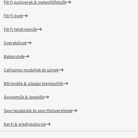
Férfi pulóverek & melegítőfelsők
Férfi övek
Férfi fehérneműk
Gyerekdivat
Babaruhák
Cafissimo modellek és színek
Bőröndök & utazási kiegészítők
Ágyneműk & lepedők
Sporteszközök és sportfelszerelések
Kerti & erkélybútorok