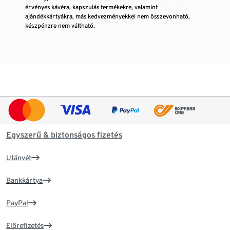
érvényes kávéra, kapszulás termékekre, valamint
ajándékkártyákra, más kedvezményekkel nem összevonható,
készpénzre nem váltható.
Egyszerű & biztonságos fizetés
Utánvét
Bankkártya
PayPal
Előrefizetés