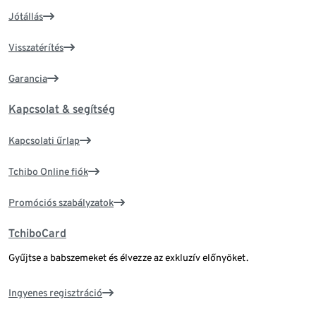
Jótállás
Visszatérítés
Garancia
Kapcsolat & segítség
Kapcsolati űrlap
Tchibo Online fiók
Promóciós szabályzatok
TchiboCard
Gyűjtse a babszemeket és élvezze az exkluzív előnyöket.
Ingyenes regisztráció