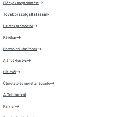
Előnyök megtekintése
További szolgáltatásaink
Üzletek promóciói
Kávébár
Használati utasítások
Ajándékkártya
Hírlevél
Útmutató és mérettanácsadó
A Tchibo-ról
Karrier