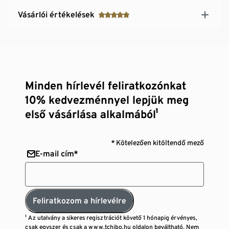
Vásárlói értékelések
Minden hírlevél feliratkozónkat
10% kedvezménnyel lepjük meg
első vásárlása alkalmából¹
* Kötelezően kitöltendő mező
E-mail cím*
Feliratkozom a hírlevélre
¹ Az utalvány a sikeres regisztrációt követő 1 hónapig érvényes,
csak egyszer és csak a www.tchibo.hu oldalon beváltható. Nem