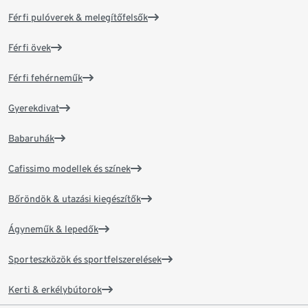
Férfi pulóverek & melegítőfelsők
Férfi övek
Férfi fehérneműk
Gyerekdivat
Babaruhák
Cafissimo modellek és színek
Bőröndök & utazási kiegészítők
Ágyneműk & lepedők
Sporteszközök és sportfelszerelések
Kerti & erkélybútorok