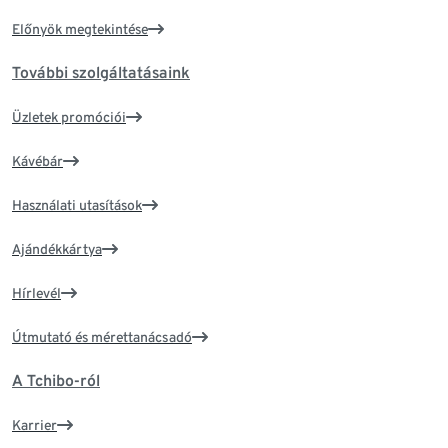
Előnyök megtekintése
További szolgáltatásaink
Üzletek promóciói
Kávébár
Használati utasítások
Ajándékkártya
Hírlevél
Útmutató és mérettanácsadó
A Tchibo-ról
Karrier