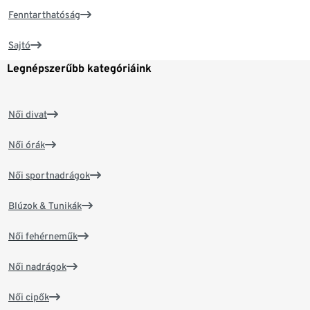
Fenntarthatóság
Sajtó
Legnépszerűbb kategóriáink
Női divat
Női órák
Női sportnadrágok
Blúzok & Tunikák
Női fehérneműk
Női nadrágok
Női cipők