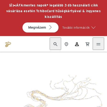
🛒✂️ÁFAmentes napok* legalább 3 db használati cikk
vásárlása esetén TchiboCard hűségkártyával & ingyenes
kiszállítás
Megnézem
További információk