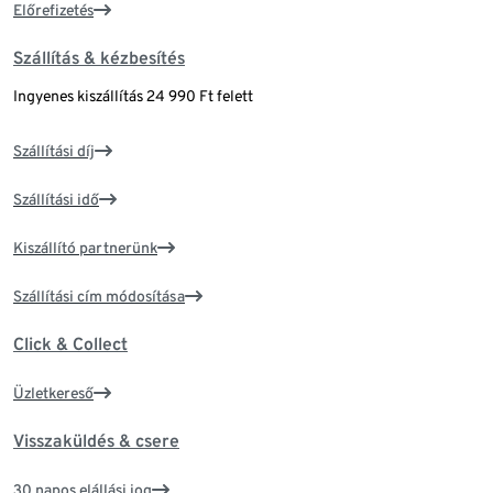
Előrefizetés
Szállítás & kézbesítés
Ingyenes kiszállítás 24 990 Ft felett
Szállítási díj
Szállítási idő
Kiszállító partnerünk
Szállítási cím módosítása
Click & Collect
Üzletkereső
Visszaküldés & csere
30 napos elállási jog