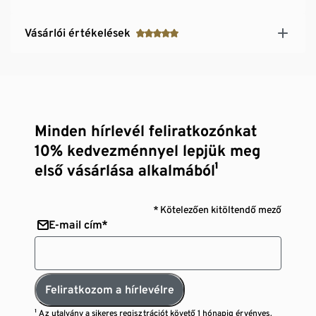
Vásárlói értékelések
Minden hírlevél feliratkozónkat
10% kedvezménnyel lepjük meg
első vásárlása alkalmából¹
* Kötelezően kitöltendő mező
E-mail cím*
Feliratkozom a hírlevélre
¹ Az utalvány a sikeres regisztrációt követő 1 hónapig érvényes,