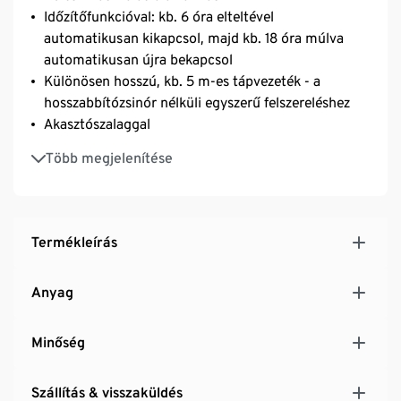
Időzítőfunkcióval: kb. 6 óra elteltével
automatikusan kikapcsol, majd kb. 18 óra múlva
automatikusan újra bekapcsol
Különösen hosszú, kb. 5 m-es tápvezeték - a
hosszabbítózsinór nélküli egyszerű felszereléshez
Akasztószalaggal
LED-es vízesés égősor - hangulatos fényhatásról
Több megjelenítése
gondoskodik a kertben, az erkélyen és a teraszon
vagy a lakótérben
Termékleírás
Anyag
Minőség
Szállítás & visszaküldés