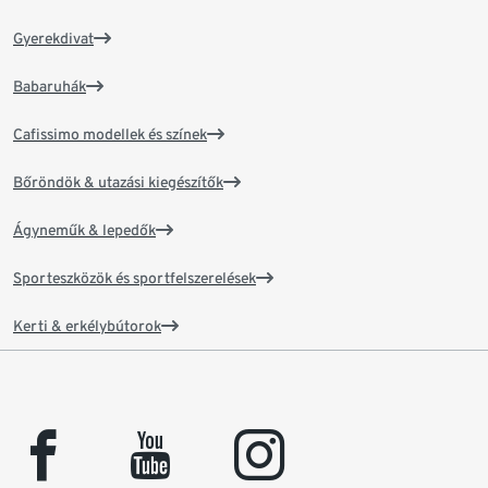
Gyerekdivat
Babaruhák
Cafissimo modellek és színek
Bőröndök & utazási kiegészítők
Ágyneműk & lepedők
Sporteszközök és sportfelszerelések
Kerti & erkélybútorok
facebook
youtube
instagram