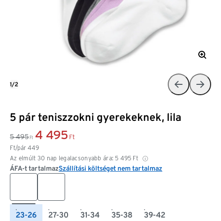
1/2
5 pár teniszzokni gyerekeknek, lila
4 495
5 495
Ft
Ft
Ft/pár
449
Az elmúlt 30 nap legalacsonyabb ára:
5 495
Ft
ÁFA-t tartalmaz
Szállítási költséget nem tartalmaz
23-26
27-30
31-34
35-38
39-42