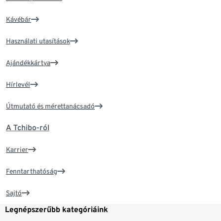
Kávébár
Használati utasítások
Ajándékkártya
Hírlevél
Útmutató és mérettanácsadó
A Tchibo-ról
Karrier
Fenntarthatóság
Sajtó
Legnépszerűbb kategóriáink