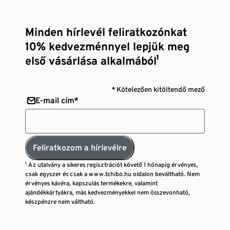
Minden hírlevél feliratkozónkat
10% kedvezménnyel lepjük meg
első vásárlása alkalmából¹
* Kötelezően kitöltendő mező
E-mail cím*
Feliratkozom a hírlevélre
¹ Az utalvány a sikeres regisztrációt követő 1 hónapig érvényes,
csak egyszer és csak a www.tchibo.hu oldalon beváltható. Nem
érvényes kávéra, kapszulás termékekre, valamint
ajándékkártyákra, más kedvezményekkel nem összevonható,
készpénzre nem váltható.