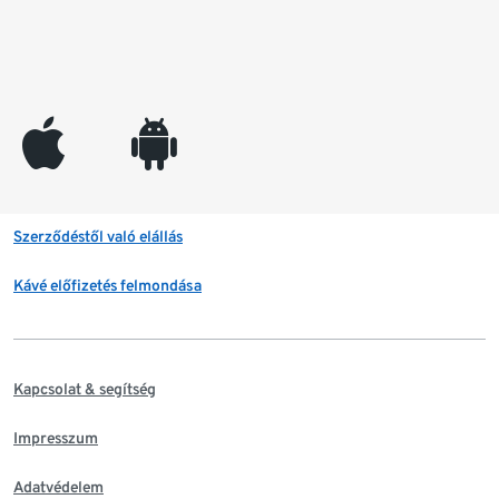
appleinc
android
Szerződéstől való elállás
Kávé előfizetés felmondása
Kapcsolat & segítség
Impresszum
Adatvédelem