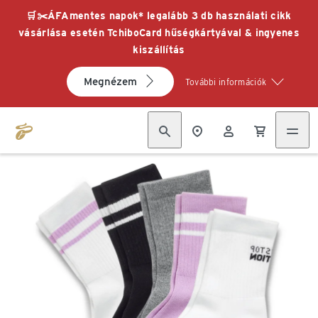
🛒✂️ÁFAmentes napok* legalább 3 db használati cikk
vásárlása esetén TchiboCard hűségkártyával & ingyenes
kiszállítás
Megnézem
További információk