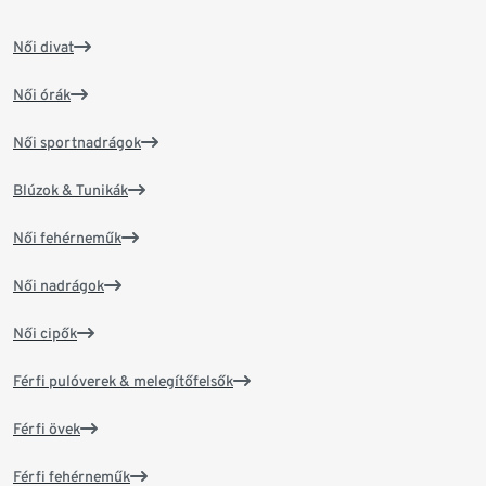
Női divat
Női órák
Női sportnadrágok
Blúzok & Tunikák
Női fehérneműk
Női nadrágok
Női cipők
Férfi pulóverek & melegítőfelsők
Férfi övek
Férfi fehérneműk