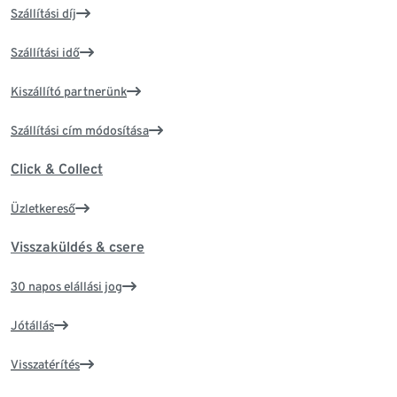
Szállítási díj
Szállítási idő
Kiszállító partnerünk
Szállítási cím módosítása
Click & Collect
Üzletkereső
Visszaküldés & csere
30 napos elállási jog
Jótállás
Visszatérítés