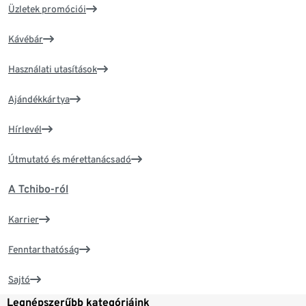
Üzletek promóciói
Kávébár
Használati utasítások
Ajándékkártya
Hírlevél
Útmutató és mérettanácsadó
A Tchibo-ról
Karrier
Fenntarthatóság
Sajtó
Legnépszerűbb kategóriáink