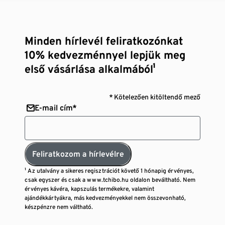
Minden hírlevél feliratkozónkat
10% kedvezménnyel lepjük meg
első vásárlása alkalmából¹
* Kötelezően kitöltendő mező
E-mail cím*
Feliratkozom a hírlevélre
¹ Az utalvány a sikeres regisztrációt követő 1 hónapig érvényes,
csak egyszer és csak a www.tchibo.hu oldalon beváltható. Nem
érvényes kávéra, kapszulás termékekre, valamint
ajándékkártyákra, más kedvezményekkel nem összevonható,
készpénzre nem váltható.