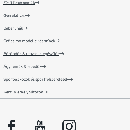
Férfi fehérneműk
Gyerekdivat
Babaruhák
Cafissimo modellek és színek
Bőröndök & utazási kiegészítők
Ágyneműk & lepedők
Sporteszközök és sportfelszerelések
Kerti & erkélybútorok
facebook
youtube
instagram