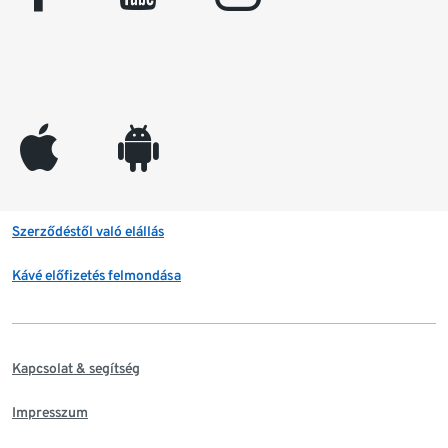
appleinc
android
Szerződéstől való elállás
Kávé előfizetés felmondása
Kapcsolat & segítség
Impresszum