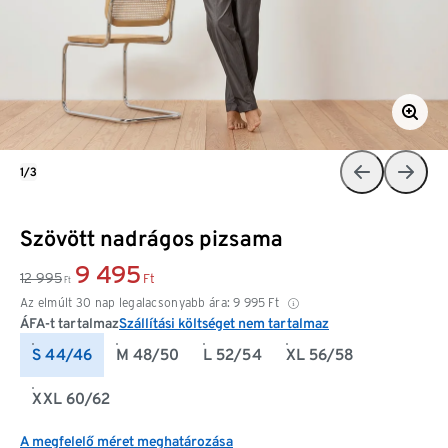
1/3
Szövött nadrágos pizsama
9 495
12 995
Ft
Ft
Az elmúlt 30 nap legalacsonyabb ára:
9 995
Ft
ÁFA-t tartalmaz
Szállítási költséget nem tartalmaz
S 44/46
M 48/50
L 52/54
XL 56/58
XXL 60/62
A megfelelő méret meghatározása