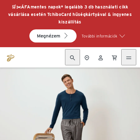
🛒✂️ÁFAmentes napok* legalább 3 db használati cikk
vásárlása esetén TchiboCard hűségkártyával & ingyenes
kiszállítás
Megnézem
További információk