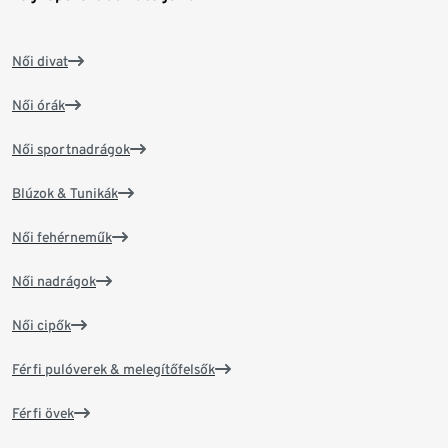
Női divat
Női órák
Női sportnadrágok
Blúzok & Tunikák
Női fehérneműk
Női nadrágok
Női cipők
Férfi pulóverek & melegítőfelsők
Férfi övek