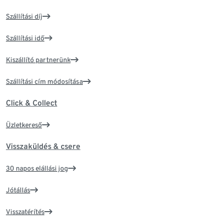
Szállítási díj
Szállítási idő
Kiszállító partnerünk
Szállítási cím módosítása
Click & Collect
Üzletkereső
Visszaküldés & csere
30 napos elállási jog
Jótállás
Visszatérítés